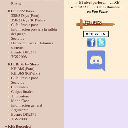
El nivel perfect...
en
KH
Roxas
General / Ot
Xefil - Banshee...
+ KH: 358/2 Days
en
Fan Place
358/2 Days (Foro)
358/2 Days (KHWiki)
Guía: Paso a paso
Información previa a la salida
del juego
Secretos
Diario de Roxas + Informes
secretos
Evento DK£371
TGS 2008
+ KH: Birth by Sleep
KH:BbS (Foro)
KH:BbS (KHWiki)
Guía: Paso a paso
Secretos
Comandos
Golpes finales
Tiro certero
Modo Coso
Información general
Argumento
Evento DK£371
TGS 2008
+ KH: Re:coded