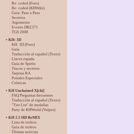
Re: coded (Foro)
Re: coded (KHWiki)
Guia: Paso a Paso
Secretos
Argumento
Evento DK£371
TGS 2008
+ KH: 3D
KH: 3D (Foro)
Guía
Traducción al español (Texto)
Llaves espada
Guía de Spirits
Trucos y secretos
Tarjetas RA
Portales Especiales
Crónicas
+ KH Unchained X[chi]
FAQ Preguntas frecuentes
Traducción al español (Texto)
"Tier List" de medallas
Party de KHWorld (Vulpes)
+ KH 2.5 HD ReMIX
Lista de trofeos
Guía de trofeos
Últimas noticias