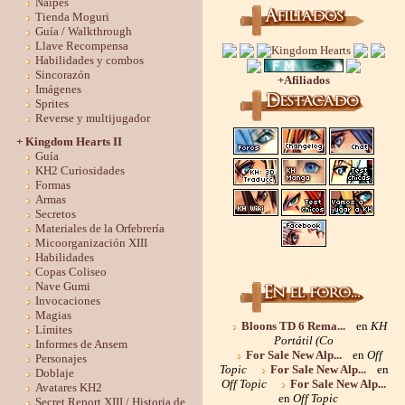
Naipes
Tienda Moguri
Guía / Walkthrough
Llave Recompensa
Habilidades y combos
Sincorazón
+Afiliados
Imágenes
Sprites
Reverse y multijugador
+ Kingdom Hearts II
Guía
KH2 Curiosidades
Formas
Armas
Secretos
Materiales de la Orfebrería
Micoorganización XIII
Habilidades
Copas Coliseo
Nave Gumi
Invocaciones
Magias
Bloons TD 6 Rema...
en
KH
Límites
Portátil (Co
Informes de Ansem
For Sale New Alp...
en
Off
Personajes
Topic
For Sale New Alp...
en
Doblaje
Off Topic
For Sale New Alp...
Avatares KH2
en
Off Topic
Secret Report XIII / Historia de