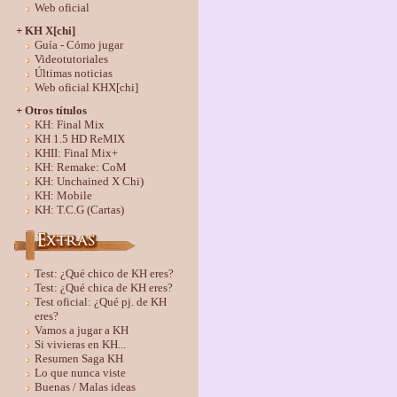
Web oficial
+ KH X[chi]
Guía - Cómo jugar
Videotutoriales
Últimas noticias
Web oficial KHX[chi]
+ Otros títulos
KH: Final Mix
KH 1.5 HD ReMIX
KHII: Final Mix+
KH: Remake: CoM
KH: Unchained X Chi)
KH: Mobile
KH: T.C.G (Cartas)
Test: ¿Qué chico de KH eres?
Test: ¿Qué chica de KH eres?
Test oficial: ¿Qué pj. de KH
eres?
Vamos a jugar a KH
Si vivieras en KH...
Resumen Saga KH
Lo que nunca viste
Buenas / Malas ideas