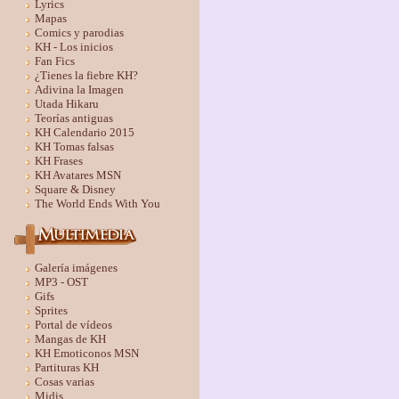
Lyrics
Mapas
Comics y parodias
KH - Los inicios
Fan Fics
¿Tienes la fiebre KH?
Adivina la Imagen
Utada Hikaru
Teorías antiguas
KH Calendario 2015
KH Tomas falsas
KH Frases
KH Avatares MSN
Square & Disney
The World Ends With You
Galería imágenes
MP3 - OST
Gifs
Sprites
Portal de vídeos
Mangas de KH
KH Emoticonos MSN
Partituras KH
Cosas varias
Midis