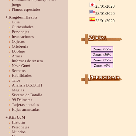
juego
23/01/2020
Planos especiales
23/01/2020
+ Kingdom Hearts
23/01/2020
Guía
Curiosidades
Personajes
Invocaciones
Objetos
Orfebrería
Zoom +75%
Doblaje
Zoom +50%
Armas
Zoom +25%
Informes de Ansem
Nave Gumi
Zoom +0%
Secretos
Habilidades
Tríos
Análisis B.S.O KH
Magias
Sistema de Batalla
99 Dálmatas
Tarjetas postales
Hojas arrancadas
+ KH: CoM
Historia
Personajes
Mundos