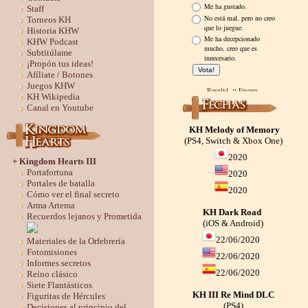
Staff
Torneos KH
Historia KHW
KHW Podcast
Subtitúlame
¡Propón tus ideas!
Afíliate / Botones
Juegos KHW
KH Wikipedia
Canal en Youtube
KH Melody of Memory
(PS4, Switch & Xbox One)
2020
+ Kingdom Hearts III
Portafortuna
2020
Portales de batalla
2020
Cómo ver el final secreto
Arma Artema
KH Dark Road
Recuerdos lejanos y Prometida
(iOS & Android)
22/06/2020
Materiales de la Orfebrería
Fotomisiones
22/06/2020
Informes secretos
22/06/2020
Reino clásico
Siete Flantásticos
KH III Re Mind DLC
Figuritas de Hércules
(PS4)
Decisiones al principio del