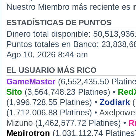
Nuestro Miembro más reciente es
ESTADÍSTICAS DE PUNTOS
Dinero total disponible: 50,513,936
Puntos totales en Banco: 23,838,68
Ago 10, 2026 8:44 am
EL USUARIO MÁS RICO
GameMaster
(6,552,435.50 Platine
Sito
(3,564,748.23 Platines) •
RedX
(1,996,728.55 Platines) •
Zodiark
(
(1,712,006.88 Platines) •
Axelpowe
Mizuno
(1,462,577.72 Platines) •
R
Mepirotron
(1,031,112.74 Platines