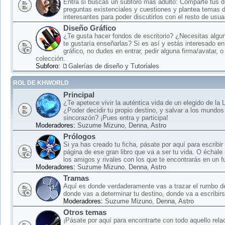
Entra si buscas un subforo más adulto: Comparte tus 
preguntas existenciales y cuestiones y plantea temas 
interesantes para poder discutirlos con el resto de usua
Diseño Gráfico
¿Te gusta hacer fondos de escritorio? ¿Necesitas algun
te gustaría enseñarlas? Si es así y estás interesado en
gráfico, no dudes en entrar, pedir alguna firma/avatar, o
colección.
Subforo:
Galerías de diseño y Tutoriales
ROL DE KHWORLD
Principal
¿Te apetece vivir la auténtica vida de un elegido de la
¿Poder decidir tu propio destino, y salvar a los mundos
sincorazón? ¡Pues entra y participa!
Moderadores:
Suzume Mizuno
,
Denna
,
Astro
Prólogos
Si ya has creado tu ficha, pásate por aquí para escribir
página de ese gran libro que va a ser tu vida. O échale
los amigos y rivales con los que te encontrarás en un f
Moderadores:
Suzume Mizuno
,
Denna
,
Astro
Tramas
Aquí es donde verdaderamente vas a trazar el rumbo d
donde vas a determinar tu destino, donde va a escribirse
Moderadores:
Suzume Mizuno
,
Denna
,
Astro
Otros temas
¡Pásate por aquí para encontrarte con todo aquello rela