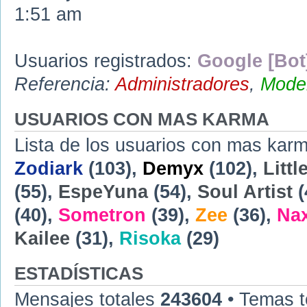
1:51 am
Usuarios registrados:
Google [Bot
Referencia:
Administradores
,
Moder
USUARIOS CON MAS KARMA
Lista de los usuarios con mas karm
Zodiark
(103),
Demyx
(102),
Littl
(55),
EspeYuna
(54),
Soul Artist
(
(40),
Sometron
(39),
Zee
(36),
Na
Kailee
(31),
Risoka
(29)
ESTADÍSTICAS
Mensajes totales
243604
• Temas t