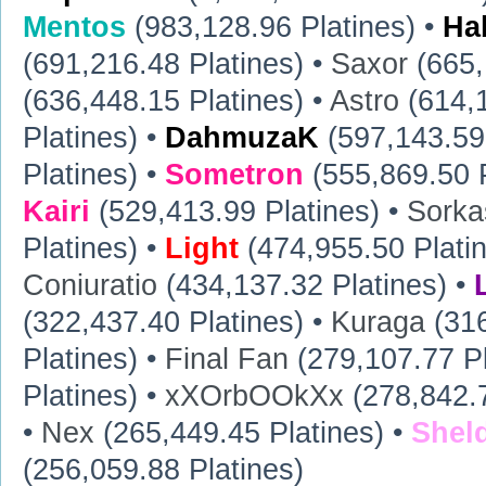
Mentos
(983,128.96 Platines) •
Ha
(691,216.48 Platines) •
Saxor
(665,
(636,448.15 Platines) •
Astro
(614,1
Platines) •
DahmuzaK
(597,143.59 
Platines) •
Sometron
(555,869.50 P
Kairi
(529,413.99 Platines) •
Sorka
Platines) •
Light
(474,955.50 Plati
Coniuratio
(434,137.32 Platines) •
(322,437.40 Platines) •
Kuraga
(316
Platines) •
Final Fan
(279,107.77 Pl
Platines) •
xXOrbOOkXx
(278,842.7
•
Nex
(265,449.45 Platines) •
Shel
(256,059.88 Platines)