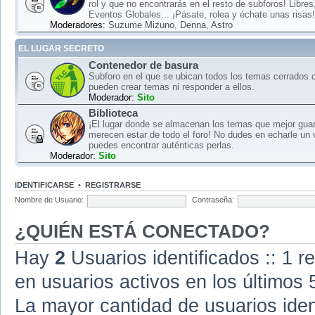
rol y que no encontrarás en el resto de subforos! Libre
Eventos Globales... ¡Pásate, rolea y échate unas risas!
Moderadores:
Suzume Mizuno
,
Denna
,
Astro
EL LUGAR SECRETO
Contenedor de basura
Subforo en el que se ubican todos los temas cerrados d
pueden crear temas ni responder a ellos.
Moderador:
Sito
Biblioteca
¡El lugar donde se almacenan los temas que mejor gua
merecen estar de todo el foro! No dudes en echarle un 
puedes encontrar auténticas perlas.
Moderador:
Sito
IDENTIFICARSE
•
REGISTRARSE
Nombre de Usuario:
Contraseña:
¿QUIÉN ESTÁ CONECTADO?
Hay
2
Usuarios identificados :: 1 r
en usuarios activos en los últimos 
La mayor cantidad de usuarios iden