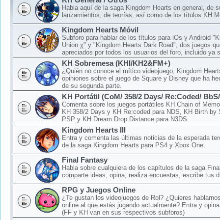
Habla aquí de la saga Kingdom Hearts en general, de 
lanzamientos, de teorías, así como de los títulos KH M
Kingdom Hearts Móvil
Subforo para hablar de los títulos para iOs y Android 
Union χ" y "Kingdom Hearts Dark Road", dos juegos qu
apreciados por todos los usuarios del foro, incluido ya 
KH Sobremesa (KHI/KH2&FM+)
¿Quién no conoce el mítico videojuego, Kingdom Hear
opiniones sobre el juego de Square y Disney que ha hec
de su segunda parte.
KH Portátil (CoM/ 358/2 Days/ Re:Coded/ BbS
Comenta sobre los juegos portátiles KH Chain of Memo
KH 358/2 Days y KH Re:coded para NDS, KH Birth by 
PSP y KH Dream Drop Distance para N3DS.
Kingdom Hearts III
Entra y comenta las últimas noticias de la esperada ter
de la saga Kingdom Hearts para PS4 y Xbox One.
Final Fantasy
Habla sobre cualquiera de los capítulos de la saga Fina
comparte ideas, opina, realiza encuestas, escribe tus d
RPG y Juegos Online
¿Te gustan los videojuegos de Rol? ¿Quieres hablarnos
online al que estás jugando actualmente? Entra y opina
(FF y KH van en sus respectivos subforos)