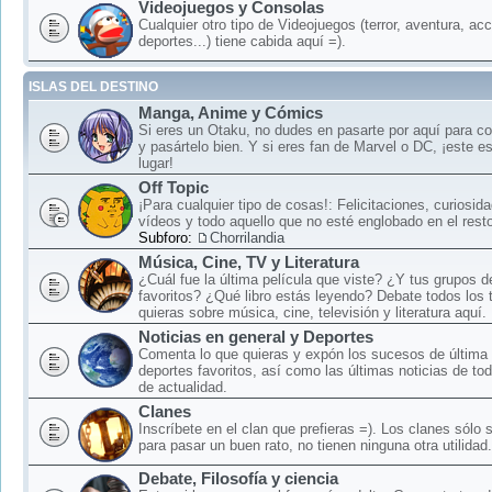
Videojuegos y Consolas
Cualquier otro tipo de Videojuegos (terror, aventura, acc
deportes...) tiene cabida aquí =).
ISLAS DEL DESTINO
Manga, Anime y Cómics
Si eres un Otaku, no dudes en pasarte por aquí para c
y pasártelo bien. Y si eres fan de Marvel o DC, ¡este e
lugar!
Off Topic
¡Para cualquier tipo de cosas!: Felicitaciones, curiosid
vídeos y todo aquello que no esté englobado en el rest
Subforo:
Chorrilandia
Música, Cine, TV y Literatura
¿Cuál fue la última película que viste? ¿Y tus grupos 
favoritos? ¿Qué libro estás leyendo? Debate todos los
quieras sobre música, cine, televisión y literatura aquí.
Noticias en general y Deportes
Comenta lo que quieras y expón los sucesos de última 
deportes favoritos, así como las últimas noticias de to
de actualidad.
Clanes
Inscríbete en el clan que prefieras =). Los clanes sólo
para pasar un buen rato, no tienen ninguna otra utilidad.
Debate, Filosofía y ciencia