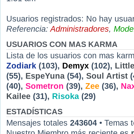
Usuarios registrados: No hay usuari
Referencia:
Administradores
,
Moder
USUARIOS CON MAS KARMA
Lista de los usuarios con mas karm
Zodiark
(103),
Demyx
(102),
Littl
(55),
EspeYuna
(54),
Soul Artist
(
(40),
Sometron
(39),
Zee
(36),
Na
Kailee
(31),
Risoka
(29)
ESTADÍSTICAS
Mensajes totales
243604
• Temas t
Nuestro Miembro más reciente es