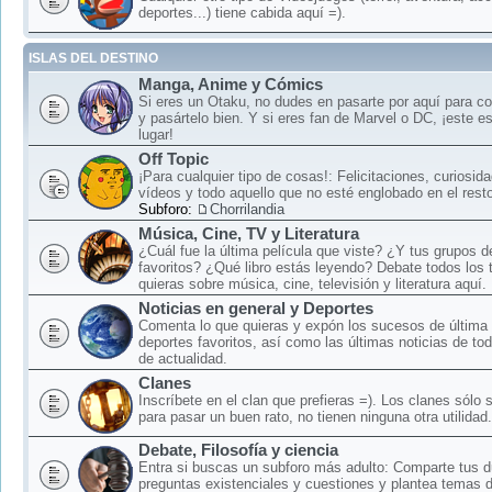
deportes...) tiene cabida aquí =).
ISLAS DEL DESTINO
Manga, Anime y Cómics
Si eres un Otaku, no dudes en pasarte por aquí para c
y pasártelo bien. Y si eres fan de Marvel o DC, ¡este e
lugar!
Off Topic
¡Para cualquier tipo de cosas!: Felicitaciones, curiosid
vídeos y todo aquello que no esté englobado en el rest
Subforo:
Chorrilandia
Música, Cine, TV y Literatura
¿Cuál fue la última película que viste? ¿Y tus grupos 
favoritos? ¿Qué libro estás leyendo? Debate todos los
quieras sobre música, cine, televisión y literatura aquí.
Noticias en general y Deportes
Comenta lo que quieras y expón los sucesos de última 
deportes favoritos, así como las últimas noticias de to
de actualidad.
Clanes
Inscríbete en el clan que prefieras =). Los clanes sólo
para pasar un buen rato, no tienen ninguna otra utilidad.
Debate, Filosofía y ciencia
Entra si buscas un subforo más adulto: Comparte tus 
preguntas existenciales y cuestiones y plantea temas 