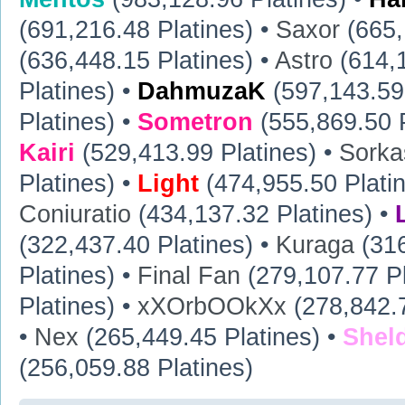
(691,216.48 Platines) •
Saxor
(665,
(636,448.15 Platines) •
Astro
(614,1
Platines) •
DahmuzaK
(597,143.59 
Platines) •
Sometron
(555,869.50 P
Kairi
(529,413.99 Platines) •
Sorka
Platines) •
Light
(474,955.50 Plati
Coniuratio
(434,137.32 Platines) •
(322,437.40 Platines) •
Kuraga
(316
Platines) •
Final Fan
(279,107.77 Pl
Platines) •
xXOrbOOkXx
(278,842.7
•
Nex
(265,449.45 Platines) •
Shel
(256,059.88 Platines)