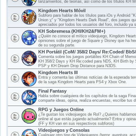
lanzamientos, de teorías, así como de los títulos KH M
Kingdom Hearts Móvil
Subforo para hablar de los títulos para iOs y Android 
Union χ" y "Kingdom Hearts Dark Road", dos juegos qu
apreciados por todos los usuarios del foro, incluido ya 
KH Sobremesa (KHI/KH2&FM+)
¿Quién no conoce el mítico videojuego, Kingdom Hear
opiniones sobre el juego de Square y Disney que ha hec
de su segunda parte.
KH Portátil (CoM/ 358/2 Days/ Re:Coded/ BbS
Comenta sobre los juegos portátiles KH Chain of Memo
KH 358/2 Days y KH Re:coded para NDS, KH Birth by 
PSP y KH Dream Drop Distance para N3DS.
Kingdom Hearts III
Entra y comenta las últimas noticias de la esperada ter
de la saga Kingdom Hearts para PS4 y Xbox One.
Final Fantasy
Habla sobre cualquiera de los capítulos de la saga Fina
comparte ideas, opina, realiza encuestas, escribe tus d
RPG y Juegos Online
¿Te gustan los videojuegos de Rol? ¿Quieres hablarnos
online al que estás jugando actualmente? Entra y opina
(FF y KH van en sus respectivos subforos)
Videojuegos y Consolas
Cualquier otro tipo de Videojuegos (terror, aventura, acc