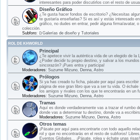
interesantes para poder discutirlos con el resto de usua
Diseño Gráfico
¿Te gusta hacer fondos de escritorio? ¿Necesitas algun
te gustaría enseñarlas? Si es así y estás interesado en
gráfico, no dudes en entrar, pedir alguna firma/avatar, o
colección.
Subforo:
Galerías de diseño y Tutoriales
ROL DE KHWORLD
Principal
¿Te apetece vivir la auténtica vida de un elegido de la
¿Poder decidir tu propio destino, y salvar a los mundos
sincorazón? ¡Pues entra y participa!
Moderadores:
Suzume Mizuno
,
Denna
,
Astro
Prólogos
Si ya has creado tu ficha, pásate por aquí para escribir
página de ese gran libro que va a ser tu vida. O échale
los amigos y rivales con los que te encontrarás en un f
Moderadores:
Suzume Mizuno
,
Denna
,
Astro
Tramas
Aquí es donde verdaderamente vas a trazar el rumbo d
donde vas a determinar tu destino, donde va a escribirse
Moderadores:
Suzume Mizuno
,
Denna
,
Astro
Otros temas
¡Pásate por aquí para encontrarte con todo aquello rela
rol y que no encontrarás en el resto de subforos! Libre
Eventos Globales... ¡Pásate, rolea y échate unas risas!