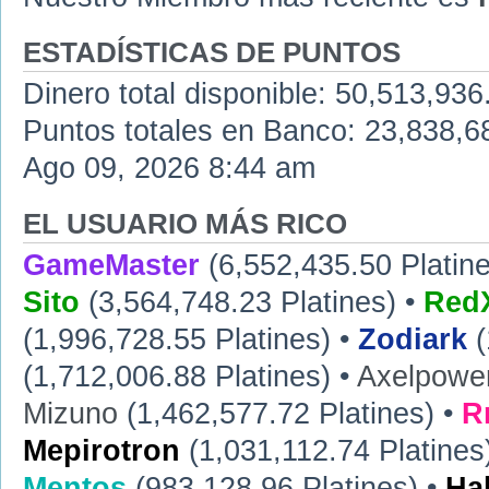
ESTADÍSTICAS DE PUNTOS
Dinero total disponible: 50,513,936
Puntos totales en Banco: 23,838,68
Ago 09, 2026 8:44 am
EL USUARIO MÁS RICO
GameMaster
(6,552,435.50 Platine
Sito
(3,564,748.23 Platines) •
RedX
(1,996,728.55 Platines) •
Zodiark
(
(1,712,006.88 Platines) •
Axelpowe
Mizuno
(1,462,577.72 Platines) •
R
Mepirotron
(1,031,112.74 Platines
Mentos
(983,128.96 Platines) •
Ha