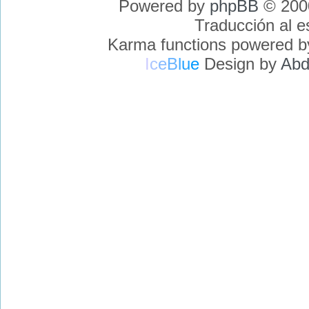
Powered by
phpBB
© 2000
Traducción al 
Karma functions powered 
I
c
e
B
l
u
e
Design by
Abd