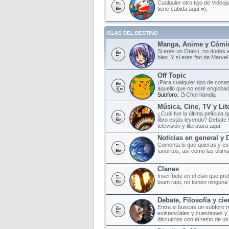
Cualquier otro tipo de Videoj
tiene cabida aquí =).
ISLAS DEL DESTINO
Manga, Anime y Cómi
Si eres un Otaku, no dudes e
bien. Y si eres fan de Marvel
Off Topic
¡Para cualquier tipo de cosas
aquello que no esté englobad
Subforo:
Chorrilandia
Música, Cine, TV y Lit
¿Cuál fue la última película
libro estás leyendo? Debate 
televisión y literatura aquí.
Noticias en general y 
Comenta lo que quieras y ex
favoritos, así como las últim
Clanes
Inscríbete en el clan que pr
buen rato, no tienen ninguna o
Debate, Filosofía y cie
Entra si buscas un subforo 
existenciales y cuestiones y
discutirlos con el resto de us