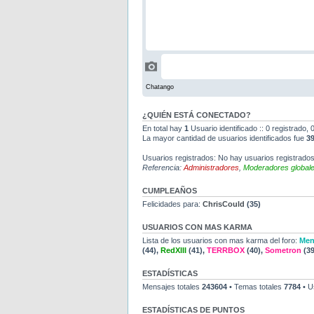
¿QUIÉN ESTÁ CONECTADO?
En total hay
1
Usuario identificado :: 0 registrado,
La mayor cantidad de usuarios identificados fue
3
Usuarios registrados: No hay usuarios registrados
Referencia:
Administradores
,
Moderadores global
CUMPLEAÑOS
Felicidades para:
ChrisCould
(35)
USUARIOS CON MAS KARMA
Lista de los usuarios con mas karma del foro:
Men
(44),
RedXIII
(41),
TERRBOX
(40),
Sometron
(39
ESTADÍSTICAS
Mensajes totales
243604
• Temas totales
7784
• U
ESTADÍSTICAS DE PUNTOS