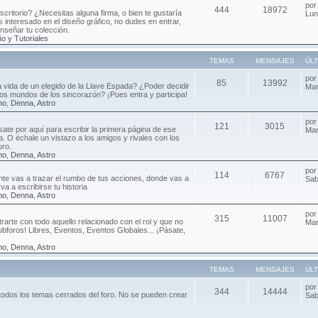
po
444
18972
critorio? ¿Necesitas alguna firma, o bien te gustaría
Lun
 interesado en el diseño gráfico, no dudes en entrar,
enseñar tu colección.
o y Tutoriales
TEMAS
MENSAJES
ÚL
po
85
13992
ca vida de un elegido de la Llave Espada? ¿Poder decidir
Mar
 los mundos de los sincorazón? ¡Pues entra y participa!
no
,
Denna
,
Astro
po
121
3015
sate por aquí para escribir la primera página de ese
Mar
da. O échale un vistazo a los amigos y rivales con los
uro.
no
,
Denna
,
Astro
po
114
6767
e vas a trazar el rumbo de tus acciones, donde vas a
Sab
va a escribirse tu historia
no
,
Denna
,
Astro
po
315
11007
rarte con todo aquello relacionado con el rol y que no
Mar
ubforos! Libres, Eventos, Eventos Globales... ¡Pásate,
no
,
Denna
,
Astro
TEMAS
MENSAJES
ÚL
po
344
14444
todos los temas cerrados del foro. No se pueden crear
Sab