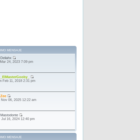
TIMO MENSAJE
r
Deliahx
 Mar 24, 2023 7:09 pm
r
_ElMasterGooby_
 Feb 11, 2018 2:31 pm
r
Zee
 Nov 06, 2025 12:22 am
r
Mastodonte
 Jul 16, 2024 12:40 pm
TIMO MENSAJE