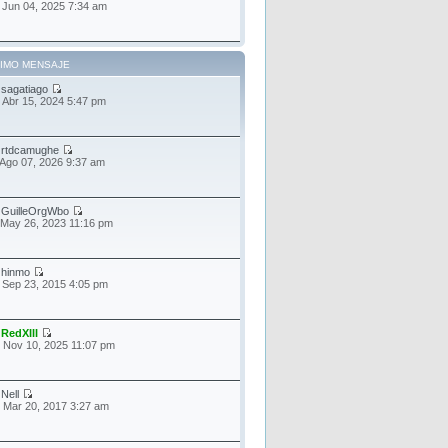
 Jun 04, 2025 7:34 am
TIMO MENSAJE
r
sagatiago
 Abr 15, 2024 5:47 pm
r
rtdcamughe
 Ago 07, 2026 9:37 am
r
GuilleOrgWbo
 May 26, 2023 11:16 pm
r
hinmo
 Sep 23, 2015 4:05 pm
r
RedXIII
 Nov 10, 2025 11:07 pm
r
Nell
 Mar 20, 2017 3:27 am