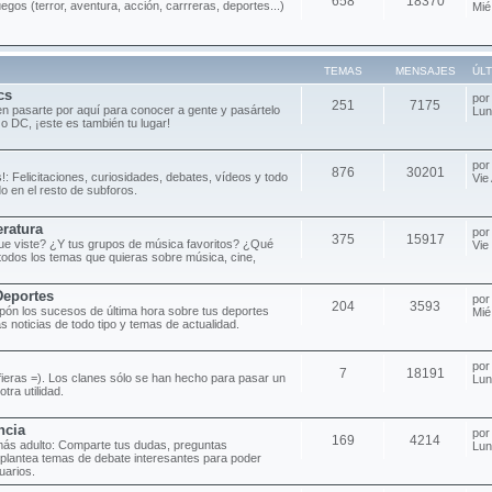
658
18370
uegos (terror, aventura, acción, carrreras, deportes...)
Mié
TEMAS
MENSAJES
ÚL
cs
po
251
7175
n pasarte por aquí para conocer a gente y pasártelo
Lun
 o DC, ¡este es también tu lugar!
po
876
30201
!: Felicitaciones, curiosidades, debates, vídeos y todo
Vie
o en el resto de subforos.
eratura
po
375
15917
 que viste? ¿Y tus grupos de música favoritos? ¿Qué
Vie
todos los temas que quieras sobre música, cine,
Deportes
po
204
3593
pón los sucesos de última hora sobre tus deportes
Mié
as noticias de todo tipo y temas de actualidad.
po
7
18191
efieras =). Los clanes sólo se han hecho para pasar un
Lun
tra utilidad.
ncia
po
169
4214
más adulto: Comparte tus dudas, preguntas
Lun
 plantea temas de debate interesantes para poder
uarios.