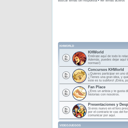
Buscar temas sin respuesta
•
Ver temas activos
KHWORLD
KHWorld
Entérate aquí de todo lo rela
Además, puedes dejar aquí tu
normas!)
Concursos KHWorld
¿Quieres participar en uno 
¿Tienes una gran idea, y qu
este es tu subforo! ¡Entra, par
Fan Place
¿Eres un artista y te gusta d
historias con nosotros.
Presentaciones y Des
Si eres nuevo en el foro pre
por el contrario te vas del f
comunicar por aquí.
VIDEOJUEGOS