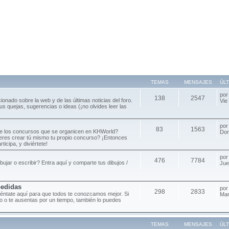
TEMAS
MENSAJES
ÚL
po
138
2547
cionado sobre la web y de las últimas noticias del foro.
Vie
s quejas, sugerencias o ideas (¡no olvides leer las
po
83
1563
de los concursos que se organicen en KHWorld?
Dom
ieres crear tú mismo tu propio concurso? ¡Entonces
ticipa, y diviértete!
po
476
7784
ibujar o escribir? Entra aquí y comparte tus dibujos /
Jue
pedidas
po
298
2833
séntate aquí para que todos te conozcamos mejor. Si
Mar
oro o te ausentas por un tiempo, también lo puedes
TEMAS
MENSAJES
ÚL