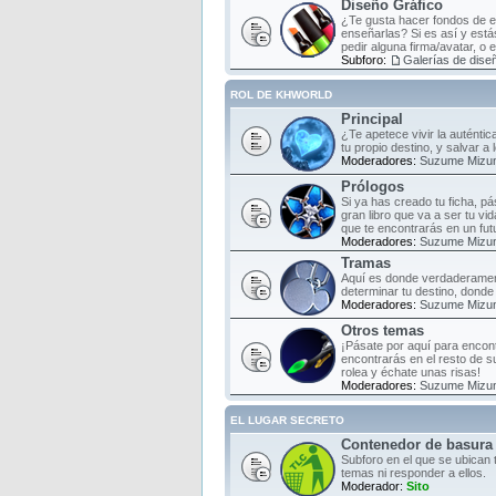
Diseño Gráfico
¿Te gusta hacer fondos de es
enseñarlas? Si es así y estás
pedir alguna firma/avatar, o 
Subforo:
Galerías de diseñ
ROL DE KHWORLD
Principal
¿Te apetece vivir la auténti
tu propio destino, y salvar a
Moderadores:
Suzume Mizu
Prólogos
Si ya has creado tu ficha, pá
gran libro que va a ser tu vi
que te encontrarás en un fut
Moderadores:
Suzume Mizu
Tramas
Aquí es donde verdaderament
determinar tu destino, donde 
Moderadores:
Suzume Mizu
Otros temas
¡Pásate por aquí para encont
encontrarás en el resto de s
rolea y échate unas risas!
Moderadores:
Suzume Mizu
EL LUGAR SECRETO
Contenedor de basura
Subforo en el que se ubican 
temas ni responder a ellos.
Moderador:
Sito