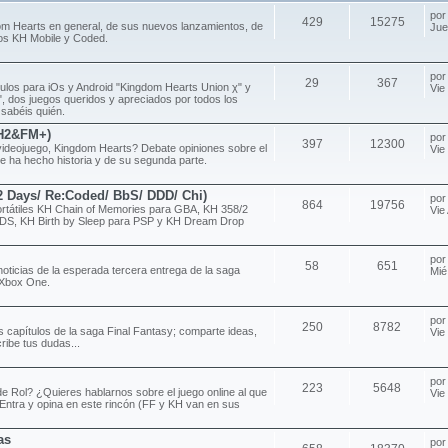
po
429
15275
om Hearts en general, de sus nuevos lanzamientos, de
Jue
ulos KH Mobile y Coded.
po
29
367
ítulos para iOs y Android "Kingdom Hearts Union χ" y
Vie
 dos juegos queridos y apreciados por todos los
 sabéis quién.
H2&FM+)
po
397
12300
videojuego, Kingdom Hearts? Debate opiniones sobre el
Vie
e ha hecho historia y de su segunda parte.
/2 Days/ Re:Coded/ BbS/ DDD/ Chi)
po
864
19756
rtátiles KH Chain of Memories para GBA, KH 358/2
Vie
DS, KH Birth by Sleep para PSP y KH Dream Drop
po
58
651
noticias de la esperada tercera entrega de la saga
Mié
 Xbox One.
po
250
8782
s capítulos de la saga Final Fantasy; comparte ideas,
Vie
ribe tus dudas...
po
223
5648
e Rol? ¿Quieres hablarnos sobre el juego online al que
Vie
Entra y opina en este rincón (FF y KH van en sus
as
po