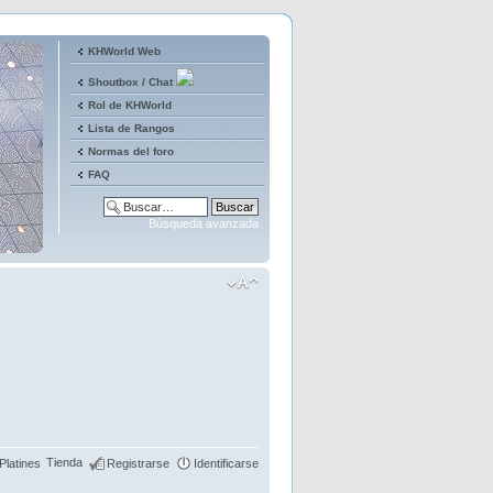
KHWorld Web
Shoutbox / Chat
Rol de KHWorld
Lista de Rangos
Normas del foro
FAQ
Búsqueda avanzada
Tienda
Platines
Registrarse
Identificarse