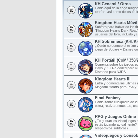
KH General / Otros
Habla aquí de la saga Kingd
teorías, así como de los tít
Kingdom Hearts Móvil
Subforo para hablar de los t
"Kingdom Hearts Dark Road",
usuarios del foro, incluido ya
KH Sobremesa (KHI/K
¿Quién no conoce el mítico 
juego de Square y Disney qu
KH Portátil (CoM/ 358
Comenta sobre los juegos po
Days y KH Re:coded para N
Distance para N3DS.
Kingdom Hearts III
Entra y comenta las últimas 
Kingdom Hearts para PS4 y
Final Fantasy
Habla sobre cualquiera de lo
opina, realiza encuestas, esc
RPG y Juegos Online
¿Te gustan los videojuegos d
estás jugando actualmente? 
respectivos subforos)
Videojuegos y Consol