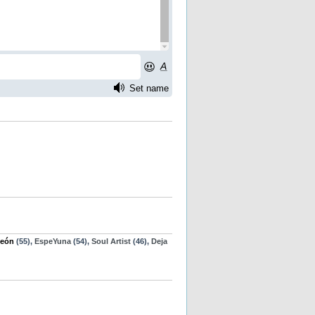
eón
(55),
EspeYuna
(54),
Soul Artist
(46),
Deja