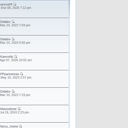
r
asssa34
 Ene 08, 2026 7:12 pm
r
Deliahx
 Mar 24, 2023 7:04 pm
r
Deliahx
 Mar 24, 2023 6:56 pm
r
Kaevorlly
 Ago 07, 2026 10:02 am
r
PPparketman
 May 10, 2023 2:57 pm
r
Deliahx
 Mar 24, 2023 7:23 pm
r
Mastodonte
 Jul 19, 2024 2:23 pm
r
fancy_moew