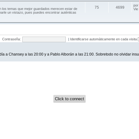
po
75
4699
an los temas que mejor guardados merecen estar de
Vie
harle un vistazo, pues puedes encontrar auténticas
Contraseña:
|
Identificarse automáticamente en cada visita