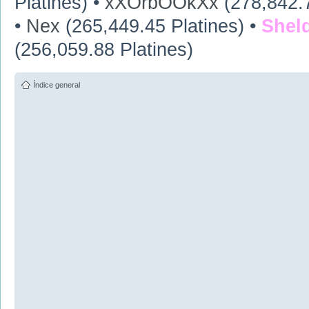
Platines) •
xXOrbOOkXx
(278,842.7
•
Nex
(265,449.45 Platines) •
Shel
(256,059.88 Platines)
Índice general