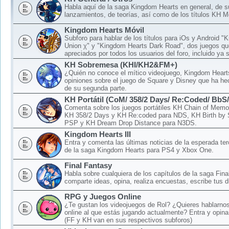
Habla aquí de la saga Kingdom Hearts en general, de 
lanzamientos, de teorías, así como de los títulos KH M
Kingdom Hearts Móvil
Subforo para hablar de los títulos para iOs y Android 
Union χ" y "Kingdom Hearts Dark Road", dos juegos qu
apreciados por todos los usuarios del foro, incluido ya 
KH Sobremesa (KHI/KH2&FM+)
¿Quién no conoce el mítico videojuego, Kingdom Hear
opiniones sobre el juego de Square y Disney que ha hec
de su segunda parte.
KH Portátil (CoM/ 358/2 Days/ Re:Coded/ BbS
Comenta sobre los juegos portátiles KH Chain of Memo
KH 358/2 Days y KH Re:coded para NDS, KH Birth by 
PSP y KH Dream Drop Distance para N3DS.
Kingdom Hearts III
Entra y comenta las últimas noticias de la esperada ter
de la saga Kingdom Hearts para PS4 y Xbox One.
Final Fantasy
Habla sobre cualquiera de los capítulos de la saga Fina
comparte ideas, opina, realiza encuestas, escribe tus d
RPG y Juegos Online
¿Te gustan los videojuegos de Rol? ¿Quieres hablarnos
online al que estás jugando actualmente? Entra y opina
(FF y KH van en sus respectivos subforos)