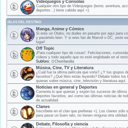
Videojuegos y Consolas
Cualquier otro tipo de Videojuegos (terror, aventura, acc
deportes...) tiene cabida aquí =).
ISLAS DEL DESTINO
Manga, Anime y Cómics
Si eres un Otaku, no dudes en pasarte por aquí para c
y pasártelo bien. Y si eres fan de Marvel o DC, ¡este e
lugar!
Off Topic
¡Para cualquier tipo de cosas!: Felicitaciones, curiosid
vídeos y todo aquello que no esté englobado en el rest
Subforo:
Chorrilandia
Música, Cine, TV y Literatura
¿Cuál fue la última película que viste? ¿Y tus grupos 
favoritos? ¿Qué libro estás leyendo? Debate todos los
quieras sobre música, cine, televisión y literatura aquí.
Noticias en general y Deportes
Comenta lo que quieras y expón los sucesos de última 
deportes favoritos, así como las últimas noticias de to
de actualidad.
Clanes
Inscríbete en el clan que prefieras =). Los clanes sólo
para pasar un buen rato, no tienen ninguna otra utilidad.
Debate, Filosofía y ciencia