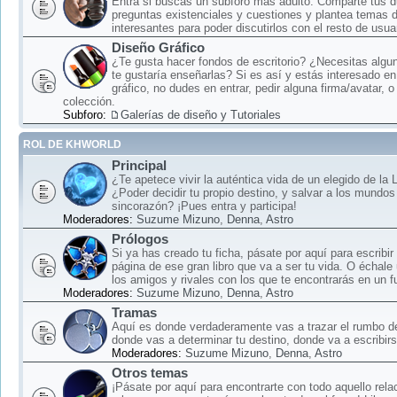
Entra si buscas un subforo más adulto: Comparte tus 
preguntas existenciales y cuestiones y plantea temas 
interesantes para poder discutirlos con el resto de usua
Diseño Gráfico
¿Te gusta hacer fondos de escritorio? ¿Necesitas algun
te gustaría enseñarlas? Si es así y estás interesado en
gráfico, no dudes en entrar, pedir alguna firma/avatar, o
colección.
Subforo:
Galerías de diseño y Tutoriales
ROL DE KHWORLD
Principal
¿Te apetece vivir la auténtica vida de un elegido de la
¿Poder decidir tu propio destino, y salvar a los mundos
sincorazón? ¡Pues entra y participa!
Moderadores:
Suzume Mizuno
,
Denna
,
Astro
Prólogos
Si ya has creado tu ficha, pásate por aquí para escribir
página de ese gran libro que va a ser tu vida. O échale
los amigos y rivales con los que te encontrarás en un f
Moderadores:
Suzume Mizuno
,
Denna
,
Astro
Tramas
Aquí es donde verdaderamente vas a trazar el rumbo d
donde vas a determinar tu destino, donde va a escribirse
Moderadores:
Suzume Mizuno
,
Denna
,
Astro
Otros temas
¡Pásate por aquí para encontrarte con todo aquello rela