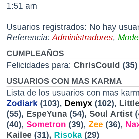
1:51 am
Usuarios registrados: No hay usuari
Referencia:
Administradores
,
Moder
CUMPLEAÑOS
Felicidades para:
ChrisCould
(35)
USUARIOS CON MAS KARMA
Lista de los usuarios con mas karm
Zodiark
(103),
Demyx
(102),
Littl
(55),
EspeYuna
(54),
Soul Artist
(
(40),
Sometron
(39),
Zee
(36),
Na
Kailee
(31),
Risoka
(29)