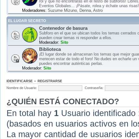
rol y que no encontrarás en el resto de subforos! Libre
Eventos Globales... ¡Pásate, rolea y échate unas risas!
Moderadores:
Suzume Mizuno
,
Denna
,
Astro
EL LUGAR SECRETO
Contenedor de basura
Subforo en el que se ubican todos los temas cerrados d
pueden crear temas ni responder a ellos.
Moderador:
Sito
Biblioteca
¡El lugar donde se almacenan los temas que mejor gua
merecen estar de todo el foro! No dudes en echarle un 
puedes encontrar auténticas perlas.
Moderador:
Sito
IDENTIFICARSE
•
REGISTRARSE
Nombre de Usuario:
Contraseña:
¿QUIÉN ESTÁ CONECTADO?
En total hay
1
Usuario identificado :
(basados en usuarios activos en lo
La mayor cantidad de usuarios iden