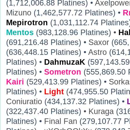
(1,712,006.88 Platines) •
Axelpowe
Mizuno
(1,462,577.72 Platines) •
R
Mepirotron
(1,031,112.74 Platines
Mentos
(983,128.96 Platines) •
Ha
(691,216.48 Platines) •
Saxor
(665,
(636,448.15 Platines) •
Astro
(614,1
Platines) •
DahmuzaK
(597,143.59 
Platines) •
Sometron
(555,869.50 P
Kairi
(529,413.99 Platines) •
Sorka
Platines) •
Light
(474,955.50 Plati
Coniuratio
(434,137.32 Platines) •
(322,437.40 Platines) •
Kuraga
(316
Platines) •
Final Fan
(279,107.77 Pl