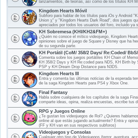
lanzamientos, de teorías, así como de los títulos KH M
Kingdom Hearts Móvil
Subforo para hablar de los títulos para iOs y Android 
Union χ" y "Kingdom Hearts Dark Road", dos juegos qu
apreciados por todos los usuarios del foro, incluido ya 
KH Sobremesa (KHI/KH2&FM+)
¿Quién no conoce el mítico videojuego, Kingdom Hear
opiniones sobre el juego de Square y Disney que ha hec
de su segunda parte.
KH Portátil (CoM/ 358/2 Days/ Re:Coded/ BbS
Comenta sobre los juegos portátiles KH Chain of Memo
KH 358/2 Days y KH Re:coded para NDS, KH Birth by 
PSP y KH Dream Drop Distance para N3DS.
Kingdom Hearts III
Entra y comenta las últimas noticias de la esperada ter
de la saga Kingdom Hearts para PS4 y Xbox One.
Final Fantasy
Habla sobre cualquiera de los capítulos de la saga Fina
comparte ideas, opina, realiza encuestas, escribe tus d
RPG y Juegos Online
¿Te gustan los videojuegos de Rol? ¿Quieres hablarnos
online al que estás jugando actualmente? Entra y opina
(FF y KH van en sus respectivos subforos)
Videojuegos y Consolas
Cualquier otro tipo de Videojuegos (terror, aventura, acc