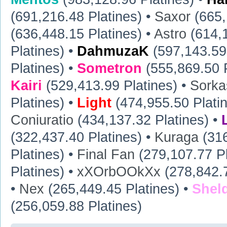
(691,216.48 Platines) •
Saxor
(665,
(636,448.15 Platines) •
Astro
(614,1
Platines) •
DahmuzaK
(597,143.59 
Platines) •
Sometron
(555,869.50 P
Kairi
(529,413.99 Platines) •
Sorka
Platines) •
Light
(474,955.50 Plati
Coniuratio
(434,137.32 Platines) •
(322,437.40 Platines) •
Kuraga
(316
Platines) •
Final Fan
(279,107.77 Pl
Platines) •
xXOrbOOkXx
(278,842.7
•
Nex
(265,449.45 Platines) •
Shel
(256,059.88 Platines)