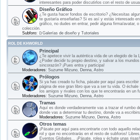
interesantes para poder discutirlos con el resto de usua
Diseño Gráfico
¿Te gusta hacer fondos de escritorio? ¿Necesitas algun
te gustaría enseñarlas? Si es así y estás interesado en
gráfico, no dudes en entrar, pedir alguna firma/avatar, o
colección.
Subforo:
Galerías de diseño y Tutoriales
ROL DE KHWORLD
Principal
¿Te apetece vivir la auténtica vida de un elegido de la
¿Poder decidir tu propio destino, y salvar a los mundos
sincorazón? ¡Pues entra y participa!
Moderadores:
Suzume Mizuno
,
Denna
,
Astro
Prólogos
Si ya has creado tu ficha, pásate por aquí para escribir
página de ese gran libro que va a ser tu vida. O échale
los amigos y rivales con los que te encontrarás en un f
Moderadores:
Suzume Mizuno
,
Denna
,
Astro
Tramas
Aquí es donde verdaderamente vas a trazar el rumbo d
donde vas a determinar tu destino, donde va a escribirse
Moderadores:
Suzume Mizuno
,
Denna
,
Astro
Otros temas
¡Pásate por aquí para encontrarte con todo aquello rela
rol y que no encontrarás en el resto de subforos! Libre
Eventos Globales... ¡Pásate, rolea y échate unas risas!