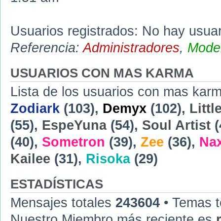
Usuarios registrados: No hay usuari
Referencia:
Administradores
,
Moder
USUARIOS CON MAS KARMA
Lista de los usuarios con mas karm
Zodiark
(103),
Demyx
(102),
Littl
(55),
EspeYuna
(54),
Soul Artist
(
(40),
Sometron
(39),
Zee
(36),
Na
Kailee
(31),
Risoka
(29)
ESTADÍSTICAS
Mensajes totales
243604
• Temas t
Nuestro Miembro más reciente es