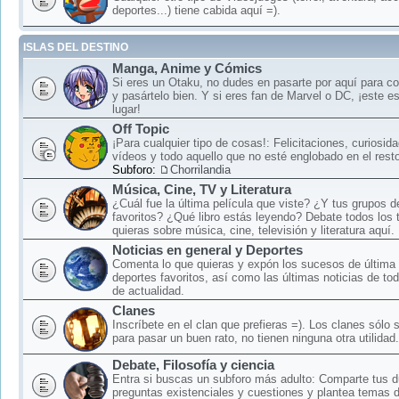
deportes...) tiene cabida aquí =).
ISLAS DEL DESTINO
Manga, Anime y Cómics
Si eres un Otaku, no dudes en pasarte por aquí para c
y pasártelo bien. Y si eres fan de Marvel o DC, ¡este e
lugar!
Off Topic
¡Para cualquier tipo de cosas!: Felicitaciones, curiosid
vídeos y todo aquello que no esté englobado en el rest
Subforo:
Chorrilandia
Música, Cine, TV y Literatura
¿Cuál fue la última película que viste? ¿Y tus grupos 
favoritos? ¿Qué libro estás leyendo? Debate todos los
quieras sobre música, cine, televisión y literatura aquí.
Noticias en general y Deportes
Comenta lo que quieras y expón los sucesos de última 
deportes favoritos, así como las últimas noticias de to
de actualidad.
Clanes
Inscríbete en el clan que prefieras =). Los clanes sólo
para pasar un buen rato, no tienen ninguna otra utilidad.
Debate, Filosofía y ciencia
Entra si buscas un subforo más adulto: Comparte tus 
preguntas existenciales y cuestiones y plantea temas 