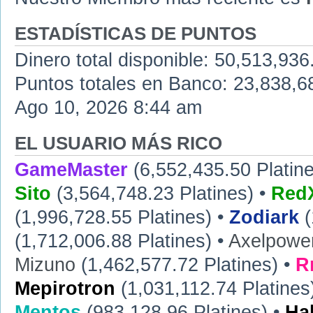
ESTADÍSTICAS DE PUNTOS
Dinero total disponible: 50,513,936
Puntos totales en Banco: 23,838,68
Ago 10, 2026 8:44 am
EL USUARIO MÁS RICO
GameMaster
(6,552,435.50 Platine
Sito
(3,564,748.23 Platines) •
RedX
(1,996,728.55 Platines) •
Zodiark
(
(1,712,006.88 Platines) •
Axelpowe
Mizuno
(1,462,577.72 Platines) •
R
Mepirotron
(1,031,112.74 Platines
Mentos
(983,128.96 Platines) •
Ha