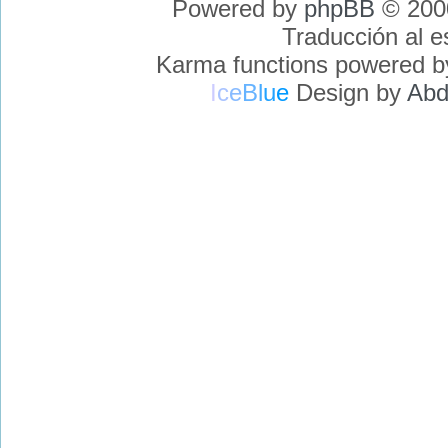
Powered by
phpBB
© 2000
Traducción al 
Karma functions powered 
I
c
e
B
l
u
e
Design by
Abd