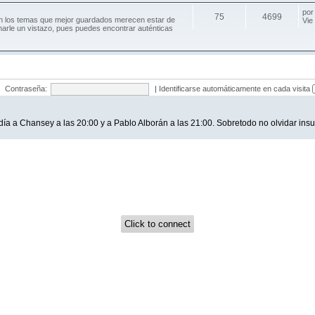
po
75
4699
an los temas que mejor guardados merecen estar de
Vie
harle un vistazo, pues puedes encontrar auténticas
Contraseña:
|
Identificarse automáticamente en cada visita