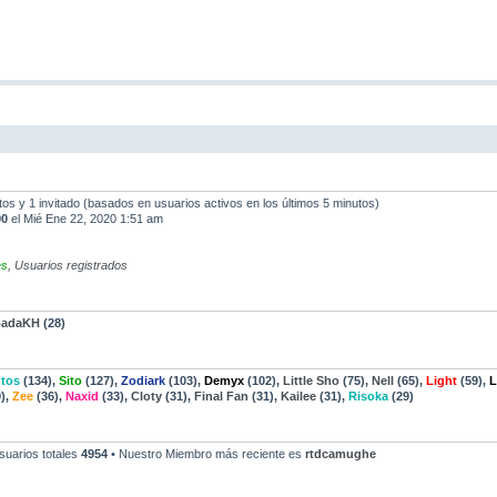
ltos y 1 invitado (basados en usuarios activos en los últimos 5 minutos)
90
el Mié Ene 22, 2020 1:51 am
es
,
Usuarios registrados
padaKH
(28)
tos
(134),
Sito
(127),
Zodiark
(103),
Demyx
(102),
Little Sho
(75),
Nell
(65),
Light
(59),
L
),
Zee
(36),
Naxid
(33),
Cloty
(31),
Final Fan
(31),
Kailee
(31),
Risoka
(29)
suarios totales
4954
• Nuestro Miembro más reciente es
rtdcamughe