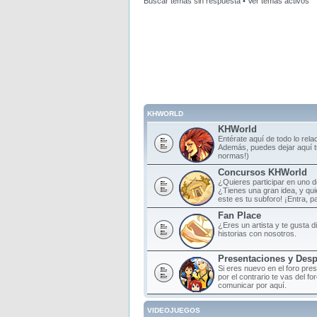
Buscar temas sin respuesta
•
Ver temas activos
KHWORLD
KHWorld
Entérate aquí de todo lo rela
Además, puedes dejar aquí tu
normas!)
Concursos KHWorld
¿Quieres participar en uno 
¿Tienes una gran idea, y qu
este es tu subforo! ¡Entra, par
Fan Place
¿Eres un artista y te gusta d
historias con nosotros.
Presentaciones y Des
Si eres nuevo en el foro pre
por el contrario te vas del f
comunicar por aquí.
VIDEOJUEGOS