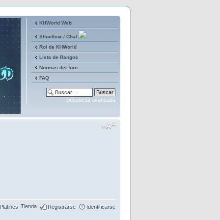
KHWorld Web
Shoutbox / Chat
Rol de KHWorld
Lista de Rangos
Normas del foro
FAQ
Búsqueda avanzada
Tienda
Platines
Registrarse
Identificarse