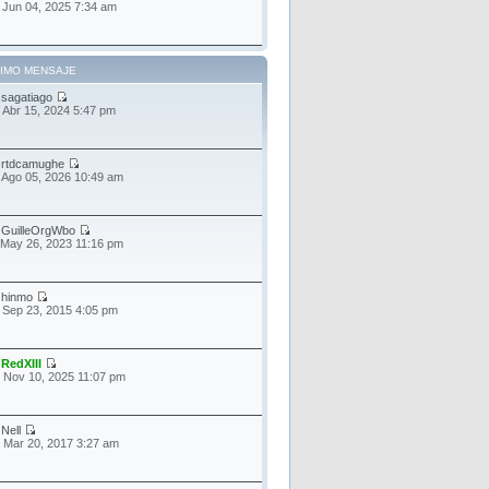
 Jun 04, 2025 7:34 am
TIMO MENSAJE
r
sagatiago
 Abr 15, 2024 5:47 pm
r
rtdcamughe
 Ago 05, 2026 10:49 am
r
GuilleOrgWbo
 May 26, 2023 11:16 pm
r
hinmo
 Sep 23, 2015 4:05 pm
r
RedXIII
 Nov 10, 2025 11:07 pm
r
Nell
 Mar 20, 2017 3:27 am