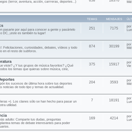
658
18370
uegos (terror, aventura, acción, carrreras, deportes...)
Mié
TEMAS
MENSAJES
ÚL
cs
po
251
7175
n pasarte por aquí para conocer a gente y pasártelo
Lun
 o DC, ¡este es también tu lugar!
po
874
30199
!: Felicitaciones, curiosidades, debates, vídeos y todo
Mié
o en el resto de subforos.
eratura
po
375
15917
 que viste? ¿Y tus grupos de música favoritos? ¿Qué
Vie
todos los temas que quieras sobre música, cine,
Deportes
po
204
3593
pón los sucesos de última hora sobre tus deportes
Mié
as noticias de todo tipo y temas de actualidad.
po
7
18191
efieras =). Los clanes sólo se han hecho para pasar un
Lun
tra utilidad.
ncia
po
169
4214
más adulto: Comparte tus dudas, preguntas
Lun
 plantea temas de debate interesantes para poder
uarios.