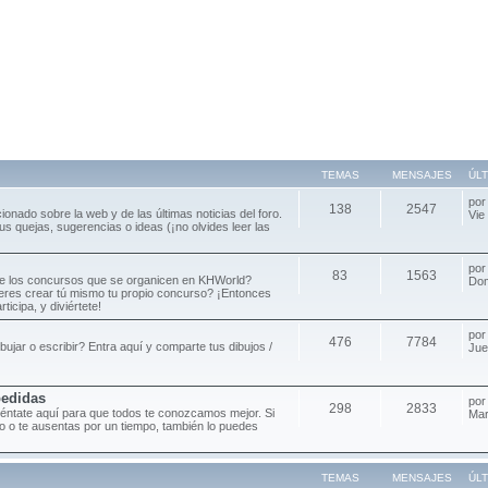
TEMAS
MENSAJES
ÚL
po
138
2547
cionado sobre la web y de las últimas noticias del foro.
Vie
s quejas, sugerencias o ideas (¡no olvides leer las
po
83
1563
de los concursos que se organicen en KHWorld?
Dom
ieres crear tú mismo tu propio concurso? ¡Entonces
ticipa, y diviértete!
po
476
7784
ibujar o escribir? Entra aquí y comparte tus dibujos /
Jue
pedidas
po
298
2833
séntate aquí para que todos te conozcamos mejor. Si
Mar
oro o te ausentas por un tiempo, también lo puedes
TEMAS
MENSAJES
ÚL