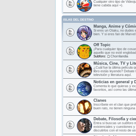
Cualquier otro tipo de Videoj
tiene cabida aquí =).
ISLAS DEL DESTINO
Manga, Anime y Cómi
Si eres un Otaku, no dudes e
bien. Y si eres fan de Marvel
Off Topic
¡Para cualquier tipo de cosas
aquello que no esté englobad
Subforo:
Chorrilandia
Música, Cine, TV y Lit
¿Cuál fue la última película
libro estás leyendo? Debate 
televisión y literatura aquí.
Noticias en general y 
Comenta lo que quieras y ex
favoritos, así como las últim
Clanes
Inscríbete en el clan que pr
buen rato, no tienen ninguna o
Debate, Filosofía y cie
Entra si buscas un subforo 
existenciales y cuestiones y
discutirlos con el resto de us