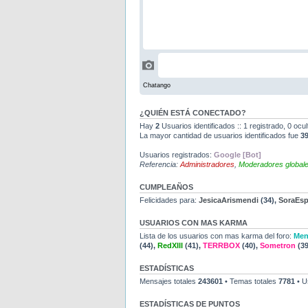
¿QUIÉN ESTÁ CONECTADO?
Hay
2
Usuarios identificados :: 1 registrado, 0 ocu
La mayor cantidad de usuarios identificados fue
3
Usuarios registrados:
Google [Bot]
Referencia:
Administradores
,
Moderadores global
CUMPLEAÑOS
Felicidades para:
JesicaArismendi
(34),
SoraEs
USUARIOS CON MAS KARMA
Lista de los usuarios con mas karma del foro:
Men
(44),
RedXIII
(41),
TERRBOX
(40),
Sometron
(39
ESTADÍSTICAS
Mensajes totales
243601
• Temas totales
7781
• U
ESTADÍSTICAS DE PUNTOS