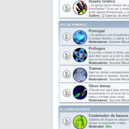
Diseño Gráfico
¿Te gusta hacer fondos de es
enseñarlas? Si es así y estás
pedir alguna firma/avatar, o 
Subforo:
Galerías de diseñ
ROL DE KHWORLD
Principal
¿Te apetece vivir la auténti
tu propio destino, y salvar a
Moderadores:
Suzume Mizu
Prólogos
Si ya has creado tu ficha, pá
gran libro que va a ser tu vi
que te encontrarás en un fut
Moderadores:
Suzume Mizu
Tramas
Aquí es donde verdaderament
determinar tu destino, donde 
Moderadores:
Suzume Mizu
Otros temas
¡Pásate por aquí para encont
encontrarás en el resto de s
rolea y échate unas risas!
Moderadores:
Suzume Mizu
EL LUGAR SECRETO
Contenedor de basura
Subforo en el que se ubican 
temas ni responder a ellos.
Moderador:
Sito