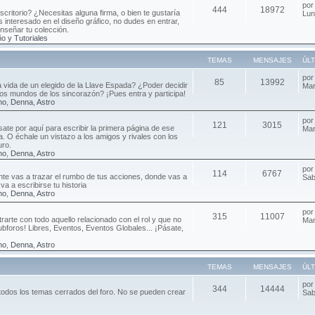
po
444
18972
critorio? ¿Necesitas alguna firma, o bien te gustaría
Lun
 interesado en el diseño gráfico, no dudes en entrar,
enseñar tu colección.
o y Tutoriales
TEMAS
MENSAJES
ÚL
po
85
13992
ca vida de un elegido de la Llave Espada? ¿Poder decidir
Mar
 los mundos de los sincorazón? ¡Pues entra y participa!
no
,
Denna
,
Astro
po
121
3015
sate por aquí para escribir la primera página de ese
Mar
da. O échale un vistazo a los amigos y rivales con los
uro.
no
,
Denna
,
Astro
po
114
6767
e vas a trazar el rumbo de tus acciones, donde vas a
Sab
va a escribirse tu historia
no
,
Denna
,
Astro
po
315
11007
rarte con todo aquello relacionado con el rol y que no
Mar
ubforos! Libres, Eventos, Eventos Globales... ¡Pásate,
no
,
Denna
,
Astro
TEMAS
MENSAJES
ÚL
po
344
14444
todos los temas cerrados del foro. No se pueden crear
Sab