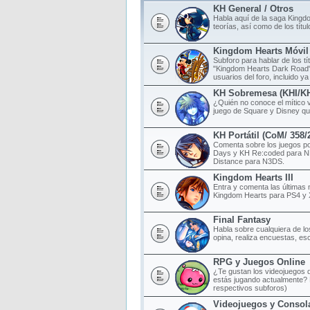
KH General / Otros
Habla aquí de la saga Kingd
teorías, así como de los tít
Kingdom Hearts Móvil
Subforo para hablar de los t
"Kingdom Hearts Dark Road",
usuarios del foro, incluido ya
KH Sobremesa (KHI/K
¿Quién no conoce el mítico 
juego de Square y Disney qu
KH Portátil (CoM/ 358
Comenta sobre los juegos po
Days y KH Re:coded para N
Distance para N3DS.
Kingdom Hearts III
Entra y comenta las últimas 
Kingdom Hearts para PS4 y
Final Fantasy
Habla sobre cualquiera de lo
opina, realiza encuestas, esc
RPG y Juegos Online
¿Te gustan los videojuegos d
estás jugando actualmente? 
respectivos subforos)
Videojuegos y Consol