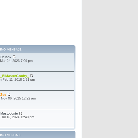
TIMO MENSAJE
r
Deliahx
 Mar 24, 2023 7:09 pm
r
_ElMasterGooby_
 Feb 11, 2018 2:31 pm
r
Zee
 Nov 06, 2025 12:22 am
r
Mastodonte
 Jul 16, 2024 12:40 pm
TIMO MENSAJE