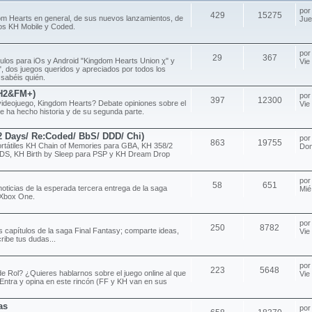
po
429
15275
om Hearts en general, de sus nuevos lanzamientos, de
Jue
ulos KH Mobile y Coded.
po
29
367
ítulos para iOs y Android "Kingdom Hearts Union χ" y
Vie
 dos juegos queridos y apreciados por todos los
 sabéis quién.
H2&FM+)
po
397
12300
videojuego, Kingdom Hearts? Debate opiniones sobre el
Vie
e ha hecho historia y de su segunda parte.
/2 Days/ Re:Coded/ BbS/ DDD/ Chi)
po
863
19755
rtátiles KH Chain of Memories para GBA, KH 358/2
Dom
DS, KH Birth by Sleep para PSP y KH Dream Drop
po
58
651
noticias de la esperada tercera entrega de la saga
Mié
 Xbox One.
po
250
8782
s capítulos de la saga Final Fantasy; comparte ideas,
Vie
ribe tus dudas...
po
223
5648
e Rol? ¿Quieres hablarnos sobre el juego online al que
Vie
Entra y opina en este rincón (FF y KH van en sus
as
po