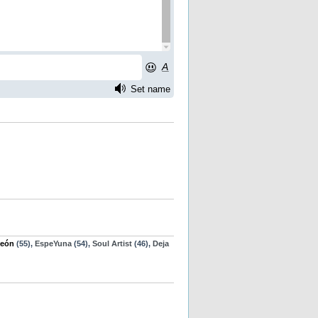
eón
(55),
EspeYuna
(54),
Soul Artist
(46),
Deja