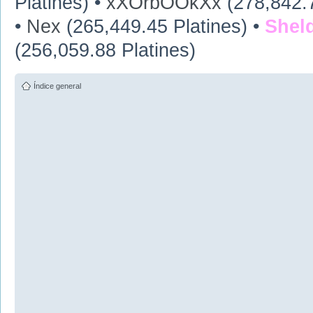
Platines) •
xXOrbOOkXx
(278,842.7
•
Nex
(265,449.45 Platines) •
Shel
(256,059.88 Platines)
Índice general