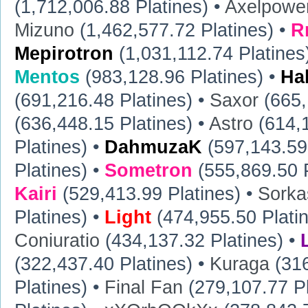
(1,712,006.88 Platines) •
Axelpowe
Mizuno
(1,462,577.72 Platines) •
R
Mepirotron
(1,031,112.74 Platines
Mentos
(983,128.96 Platines) •
Ha
(691,216.48 Platines) •
Saxor
(665,
(636,448.15 Platines) •
Astro
(614,1
Platines) •
DahmuzaK
(597,143.59 
Platines) •
Sometron
(555,869.50 P
Kairi
(529,413.99 Platines) •
Sorka
Platines) •
Light
(474,955.50 Plati
Coniuratio
(434,137.32 Platines) •
(322,437.40 Platines) •
Kuraga
(316
Platines) •
Final Fan
(279,107.77 Pl