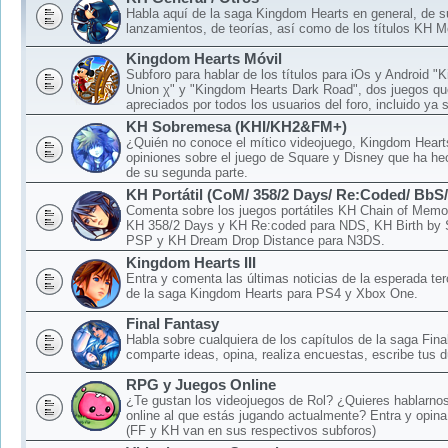
Habla aquí de la saga Kingdom Hearts en general, de 
lanzamientos, de teorías, así como de los títulos KH M
Kingdom Hearts Móvil
Subforo para hablar de los títulos para iOs y Android 
Union χ" y "Kingdom Hearts Dark Road", dos juegos qu
apreciados por todos los usuarios del foro, incluido ya 
KH Sobremesa (KHI/KH2&FM+)
¿Quién no conoce el mítico videojuego, Kingdom Hear
opiniones sobre el juego de Square y Disney que ha hec
de su segunda parte.
KH Portátil (CoM/ 358/2 Days/ Re:Coded/ BbS
Comenta sobre los juegos portátiles KH Chain of Memo
KH 358/2 Days y KH Re:coded para NDS, KH Birth by 
PSP y KH Dream Drop Distance para N3DS.
Kingdom Hearts III
Entra y comenta las últimas noticias de la esperada ter
de la saga Kingdom Hearts para PS4 y Xbox One.
Final Fantasy
Habla sobre cualquiera de los capítulos de la saga Fina
comparte ideas, opina, realiza encuestas, escribe tus d
RPG y Juegos Online
¿Te gustan los videojuegos de Rol? ¿Quieres hablarnos
online al que estás jugando actualmente? Entra y opina
(FF y KH van en sus respectivos subforos)