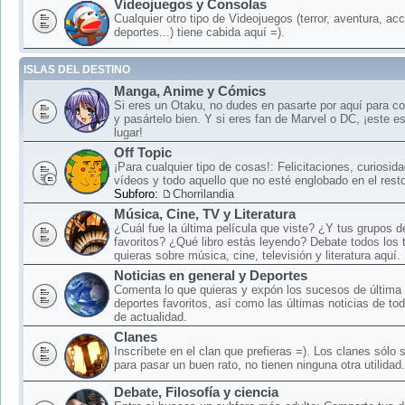
Videojuegos y Consolas
Cualquier otro tipo de Videojuegos (terror, aventura, acc
deportes...) tiene cabida aquí =).
ISLAS DEL DESTINO
Manga, Anime y Cómics
Si eres un Otaku, no dudes en pasarte por aquí para c
y pasártelo bien. Y si eres fan de Marvel o DC, ¡este e
lugar!
Off Topic
¡Para cualquier tipo de cosas!: Felicitaciones, curiosid
vídeos y todo aquello que no esté englobado en el rest
Subforo:
Chorrilandia
Música, Cine, TV y Literatura
¿Cuál fue la última película que viste? ¿Y tus grupos 
favoritos? ¿Qué libro estás leyendo? Debate todos los
quieras sobre música, cine, televisión y literatura aquí.
Noticias en general y Deportes
Comenta lo que quieras y expón los sucesos de última 
deportes favoritos, así como las últimas noticias de to
de actualidad.
Clanes
Inscríbete en el clan que prefieras =). Los clanes sólo
para pasar un buen rato, no tienen ninguna otra utilidad.
Debate, Filosofía y ciencia