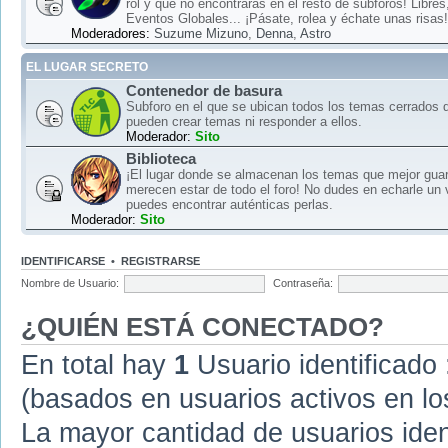
rol y que no encontrarás en el resto de subforos! Libre
Eventos Globales... ¡Pásate, rolea y échate unas risas!
Moderadores:
Suzume Mizuno
,
Denna
,
Astro
EL LUGAR SECRETO
Contenedor de basura
Subforo en el que se ubican todos los temas cerrados d
pueden crear temas ni responder a ellos.
Moderador:
Sito
Biblioteca
¡El lugar donde se almacenan los temas que mejor gua
merecen estar de todo el foro! No dudes en echarle un 
puedes encontrar auténticas perlas.
Moderador:
Sito
IDENTIFICARSE
•
REGISTRARSE
Nombre de Usuario:
Contraseña:
¿QUIÉN ESTÁ CONECTADO?
En total hay
1
Usuario identificado :
(basados en usuarios activos en lo
La mayor cantidad de usuarios iden