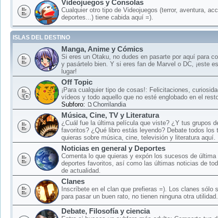
Videojuegos y Consolas
Cualquier otro tipo de Videojuegos (terror, aventura, acc
deportes...) tiene cabida aquí =).
ISLAS DEL DESTINO
Manga, Anime y Cómics
Si eres un Otaku, no dudes en pasarte por aquí para c
y pasártelo bien. Y si eres fan de Marvel o DC, ¡este e
lugar!
Off Topic
¡Para cualquier tipo de cosas!: Felicitaciones, curiosid
vídeos y todo aquello que no esté englobado en el rest
Subforo:
Chorrilandia
Música, Cine, TV y Literatura
¿Cuál fue la última película que viste? ¿Y tus grupos 
favoritos? ¿Qué libro estás leyendo? Debate todos los
quieras sobre música, cine, televisión y literatura aquí.
Noticias en general y Deportes
Comenta lo que quieras y expón los sucesos de última 
deportes favoritos, así como las últimas noticias de to
de actualidad.
Clanes
Inscríbete en el clan que prefieras =). Los clanes sólo
para pasar un buen rato, no tienen ninguna otra utilidad.
Debate, Filosofía y ciencia