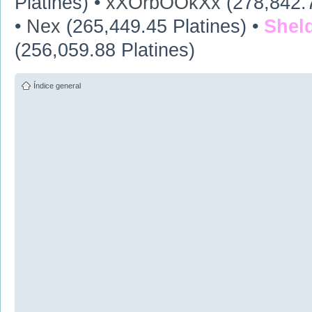
Platines) •
xXOrbOOkXx
(278,842.7
•
Nex
(265,449.45 Platines) •
Shel
(256,059.88 Platines)
Índice general