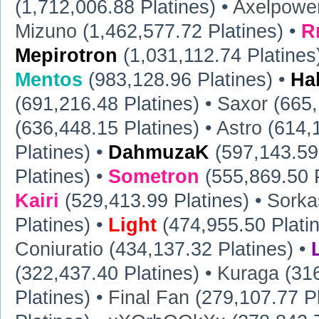
(1,712,006.88 Platines) •
Axelpowe
Mizuno
(1,462,577.72 Platines) •
R
Mepirotron
(1,031,112.74 Platines
Mentos
(983,128.96 Platines) •
Ha
(691,216.48 Platines) •
Saxor
(665,
(636,448.15 Platines) •
Astro
(614,1
Platines) •
DahmuzaK
(597,143.59 
Platines) •
Sometron
(555,869.50 P
Kairi
(529,413.99 Platines) •
Sorka
Platines) •
Light
(474,955.50 Plati
Coniuratio
(434,137.32 Platines) •
(322,437.40 Platines) •
Kuraga
(316
Platines) •
Final Fan
(279,107.77 Pl