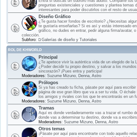
Entra si buscas un subforo más adulto: Comparte tus 
preguntas existenciales y cuestiones y plantea temas 
interesantes para poder discutirlos con el resto de usua
Diseño Gráfico
¿Te gusta hacer fondos de escritorio? ¿Necesitas algun
te gustaría enseñarlas? Si es así y estás interesado en
gráfico, no dudes en entrar, pedir alguna firma/avatar, o
colección.
Subforo:
Galerías de diseño y Tutoriales
ROL DE KHWORLD
Principal
¿Te apetece vivir la auténtica vida de un elegido de la
¿Poder decidir tu propio destino, y salvar a los mundos
sincorazón? ¡Pues entra y participa!
Moderadores:
Suzume Mizuno
,
Denna
,
Astro
Prólogos
Si ya has creado tu ficha, pásate por aquí para escribir
página de ese gran libro que va a ser tu vida. O échale
los amigos y rivales con los que te encontrarás en un f
Moderadores:
Suzume Mizuno
,
Denna
,
Astro
Tramas
Aquí es donde verdaderamente vas a trazar el rumbo d
donde vas a determinar tu destino, donde va a escribirse
Moderadores:
Suzume Mizuno
,
Denna
,
Astro
Otros temas
¡Pásate por aquí para encontrarte con todo aquello rela