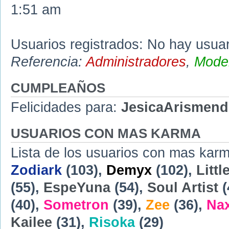
1:51 am
Usuarios registrados: No hay usuari
Referencia:
Administradores
,
Moder
CUMPLEAÑOS
Felicidades para:
JesicaArismend
USUARIOS CON MAS KARMA
Lista de los usuarios con mas karm
Zodiark
(103),
Demyx
(102),
Littl
(55),
EspeYuna
(54),
Soul Artist
(
(40),
Sometron
(39),
Zee
(36),
Na
Kailee
(31),
Risoka
(29)