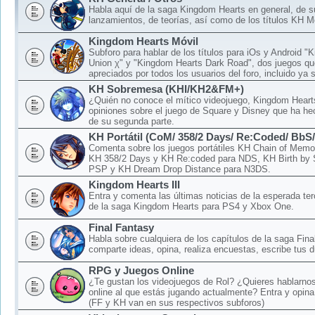
Habla aquí de la saga Kingdom Hearts en general, de 
lanzamientos, de teorías, así como de los títulos KH M
Kingdom Hearts Móvil
Subforo para hablar de los títulos para iOs y Android 
Union χ" y "Kingdom Hearts Dark Road", dos juegos qu
apreciados por todos los usuarios del foro, incluido ya 
KH Sobremesa (KHI/KH2&FM+)
¿Quién no conoce el mítico videojuego, Kingdom Hear
opiniones sobre el juego de Square y Disney que ha hec
de su segunda parte.
KH Portátil (CoM/ 358/2 Days/ Re:Coded/ BbS
Comenta sobre los juegos portátiles KH Chain of Memo
KH 358/2 Days y KH Re:coded para NDS, KH Birth by 
PSP y KH Dream Drop Distance para N3DS.
Kingdom Hearts III
Entra y comenta las últimas noticias de la esperada ter
de la saga Kingdom Hearts para PS4 y Xbox One.
Final Fantasy
Habla sobre cualquiera de los capítulos de la saga Fina
comparte ideas, opina, realiza encuestas, escribe tus d
RPG y Juegos Online
¿Te gustan los videojuegos de Rol? ¿Quieres hablarnos
online al que estás jugando actualmente? Entra y opina
(FF y KH van en sus respectivos subforos)