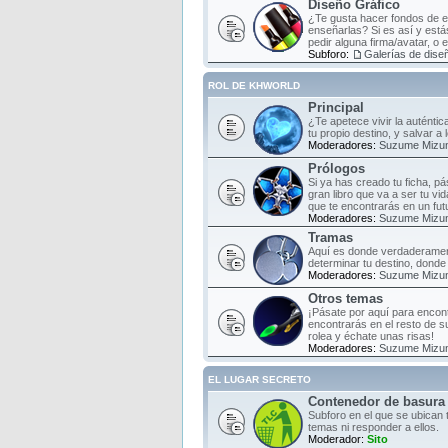
Diseño Gráfico
¿Te gusta hacer fondos de es
enseñarlas? Si es así y estás
pedir alguna firma/avatar, o 
Subforo:
Galerías de diseñ
ROL DE KHWORLD
Principal
¿Te apetece vivir la auténti
tu propio destino, y salvar a
Moderadores:
Suzume Mizu
Prólogos
Si ya has creado tu ficha, pá
gran libro que va a ser tu vi
que te encontrarás en un fut
Moderadores:
Suzume Mizu
Tramas
Aquí es donde verdaderament
determinar tu destino, donde 
Moderadores:
Suzume Mizu
Otros temas
¡Pásate por aquí para encont
encontrarás en el resto de s
rolea y échate unas risas!
Moderadores:
Suzume Mizu
EL LUGAR SECRETO
Contenedor de basura
Subforo en el que se ubican 
temas ni responder a ellos.
Moderador:
Sito