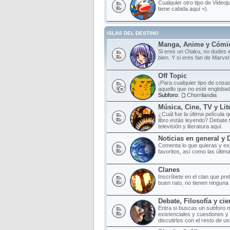
Cualquier otro tipo de Videoj
tiene cabida aquí =).
ISLAS DEL DESTINO
Manga, Anime y Cómi
Si eres un Otaku, no dudes e
bien. Y si eres fan de Marvel
Off Topic
¡Para cualquier tipo de cosas
aquello que no esté englobad
Subforo:
Chorrilandia
Música, Cine, TV y Lit
¿Cuál fue la última película
libro estás leyendo? Debate 
televisión y literatura aquí.
Noticias en general y 
Comenta lo que quieras y ex
favoritos, así como las últim
Clanes
Inscríbete en el clan que pr
buen rato, no tienen ninguna o
Debate, Filosofía y cie
Entra si buscas un subforo 
existenciales y cuestiones y
discutirlos con el resto de us