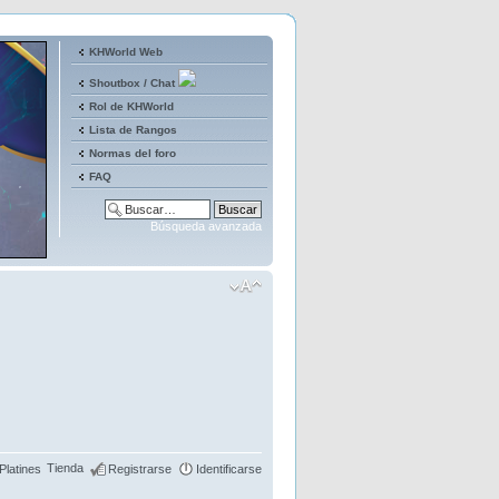
KHWorld Web
Shoutbox / Chat
Rol de KHWorld
Lista de Rangos
Normas del foro
FAQ
Búsqueda avanzada
Tienda
Platines
Registrarse
Identificarse