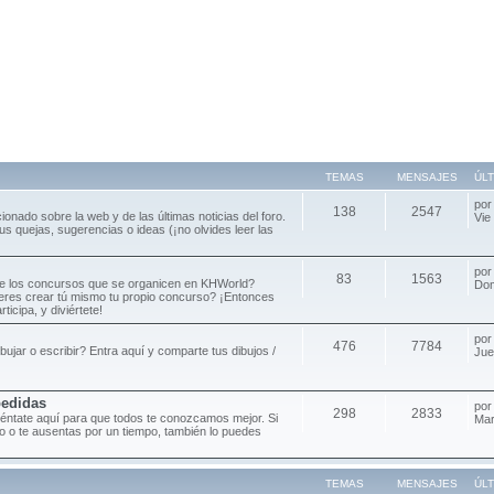
TEMAS
MENSAJES
ÚL
po
138
2547
cionado sobre la web y de las últimas noticias del foro.
Vie
s quejas, sugerencias o ideas (¡no olvides leer las
po
83
1563
de los concursos que se organicen en KHWorld?
Dom
ieres crear tú mismo tu propio concurso? ¡Entonces
ticipa, y diviértete!
po
476
7784
ibujar o escribir? Entra aquí y comparte tus dibujos /
Jue
pedidas
po
298
2833
séntate aquí para que todos te conozcamos mejor. Si
Mar
oro o te ausentas por un tiempo, también lo puedes
TEMAS
MENSAJES
ÚL