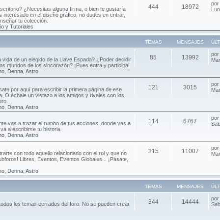
po
444
18972
critorio? ¿Necesitas alguna firma, o bien te gustaría
Lun
 interesado en el diseño gráfico, no dudes en entrar,
enseñar tu colección.
o y Tutoriales
TEMAS
MENSAJES
ÚL
po
85
13992
ca vida de un elegido de la Llave Espada? ¿Poder decidir
Mar
 los mundos de los sincorazón? ¡Pues entra y participa!
no
,
Denna
,
Astro
po
121
3015
sate por aquí para escribir la primera página de ese
Mar
da. O échale un vistazo a los amigos y rivales con los
uro.
no
,
Denna
,
Astro
po
114
6767
e vas a trazar el rumbo de tus acciones, donde vas a
Sab
va a escribirse tu historia
no
,
Denna
,
Astro
po
315
11007
rarte con todo aquello relacionado con el rol y que no
Mar
ubforos! Libres, Eventos, Eventos Globales... ¡Pásate,
no
,
Denna
,
Astro
TEMAS
MENSAJES
ÚL
po
344
14444
todos los temas cerrados del foro. No se pueden crear
Sab