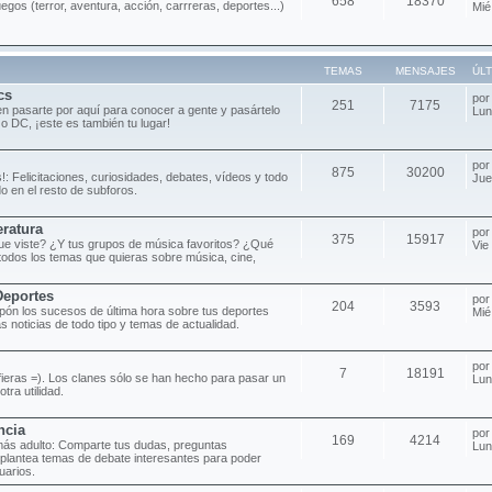
658
18370
uegos (terror, aventura, acción, carrreras, deportes...)
Mié
TEMAS
MENSAJES
ÚL
cs
po
251
7175
n pasarte por aquí para conocer a gente y pasártelo
Lun
 o DC, ¡este es también tu lugar!
po
875
30200
!: Felicitaciones, curiosidades, debates, vídeos y todo
Jue
o en el resto de subforos.
eratura
po
375
15917
 que viste? ¿Y tus grupos de música favoritos? ¿Qué
Vie
todos los temas que quieras sobre música, cine,
Deportes
po
204
3593
pón los sucesos de última hora sobre tus deportes
Mié
as noticias de todo tipo y temas de actualidad.
po
7
18191
efieras =). Los clanes sólo se han hecho para pasar un
Lun
tra utilidad.
ncia
po
169
4214
más adulto: Comparte tus dudas, preguntas
Lun
 plantea temas de debate interesantes para poder
uarios.