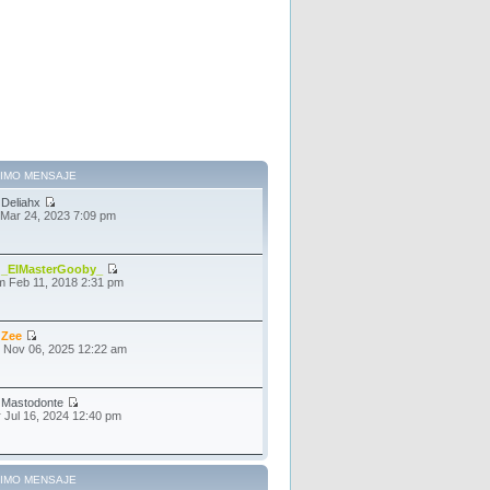
TIMO MENSAJE
r
Deliahx
 Mar 24, 2023 7:09 pm
r
_ElMasterGooby_
 Feb 11, 2018 2:31 pm
r
Zee
 Nov 06, 2025 12:22 am
r
Mastodonte
 Jul 16, 2024 12:40 pm
TIMO MENSAJE