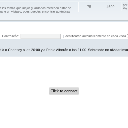
po
75
4699
an los temas que mejor guardados merecen estar de
Vie
harle un vistazo, pues puedes encontrar auténticas
Contraseña:
|
Identificarse automáticamente en cada visita