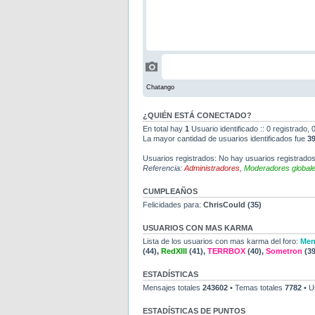
¿QUIÉN ESTÁ CONECTADO?
En total hay
1
Usuario identificado :: 0 registrado,
La mayor cantidad de usuarios identificados fue
3
Usuarios registrados: No hay usuarios registrados
Referencia:
Administradores
,
Moderadores global
CUMPLEAÑOS
Felicidades para:
ChrisCould
(35)
USUARIOS CON MAS KARMA
Lista de los usuarios con mas karma del foro:
Men
(44),
RedXIII
(41),
TERRBOX
(40),
Sometron
(39
ESTADÍSTICAS
Mensajes totales
243602
• Temas totales
7782
• U
ESTADÍSTICAS DE PUNTOS