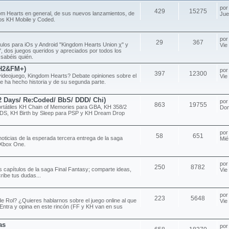
po
429
15275
om Hearts en general, de sus nuevos lanzamientos, de
Jue
ulos KH Mobile y Coded.
po
29
367
ítulos para iOs y Android "Kingdom Hearts Union χ" y
Vie
 dos juegos queridos y apreciados por todos los
 sabéis quién.
H2&FM+)
po
397
12300
videojuego, Kingdom Hearts? Debate opiniones sobre el
Vie
e ha hecho historia y de su segunda parte.
/2 Days/ Re:Coded/ BbS/ DDD/ Chi)
po
863
19755
rtátiles KH Chain of Memories para GBA, KH 358/2
Dom
DS, KH Birth by Sleep para PSP y KH Dream Drop
po
58
651
noticias de la esperada tercera entrega de la saga
Mié
 Xbox One.
po
250
8782
s capítulos de la saga Final Fantasy; comparte ideas,
Vie
ribe tus dudas...
po
223
5648
e Rol? ¿Quieres hablarnos sobre el juego online al que
Vie
Entra y opina en este rincón (FF y KH van en sus
as
po