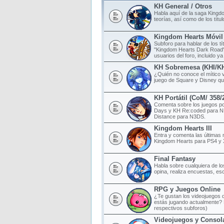
KH General / Otros
Habla aquí de la saga Kingd
teorías, así como de los tít
Kingdom Hearts Móvil
Subforo para hablar de los t
"Kingdom Hearts Dark Road",
usuarios del foro, incluido ya
KH Sobremesa (KHI/K
¿Quién no conoce el mítico 
juego de Square y Disney qu
KH Portátil (CoM/ 358
Comenta sobre los juegos po
Days y KH Re:coded para N
Distance para N3DS.
Kingdom Hearts III
Entra y comenta las últimas 
Kingdom Hearts para PS4 y
Final Fantasy
Habla sobre cualquiera de lo
opina, realiza encuestas, esc
RPG y Juegos Online
¿Te gustan los videojuegos d
estás jugando actualmente? 
respectivos subforos)
Videojuegos y Consol