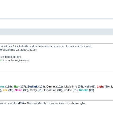
 0 ocultos y 1 invitado (basados en usuarios activos en los últimos 5 minutos)
90
el Mié Ene 22, 2020 1:51 am
 visitando el Foro
es
,
Usuarios registrados
tos
(134),
Sito
(127),
Zodiark
(103),
Demyx
(102),
Little Sho
(75),
Nell
(65),
Light
(59),
L
),
Zee
(36),
Naxid
(33),
Cloty
(31),
Final Fan
(31),
Kailee
(31),
Risoka
(29)
suarios totales
4954
• Nuestro Miembro más reciente es
rtdcamughe