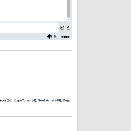
eón
(55),
EspeYuna
(54),
Soul Artist
(46),
Deja