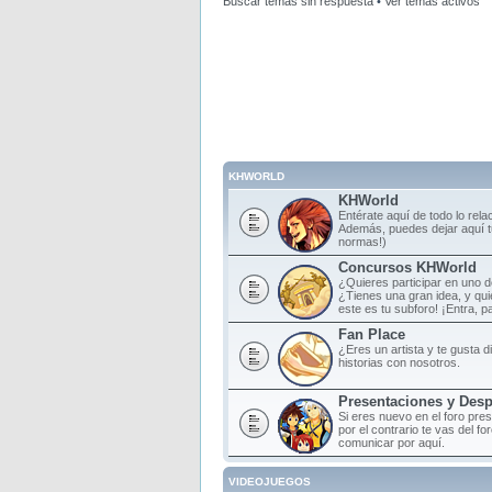
Buscar temas sin respuesta
•
Ver temas activos
KHWORLD
KHWorld
Entérate aquí de todo lo rela
Además, puedes dejar aquí tu
normas!)
Concursos KHWorld
¿Quieres participar en uno 
¿Tienes una gran idea, y qu
este es tu subforo! ¡Entra, par
Fan Place
¿Eres un artista y te gusta d
historias con nosotros.
Presentaciones y Des
Si eres nuevo en el foro pre
por el contrario te vas del f
comunicar por aquí.
VIDEOJUEGOS