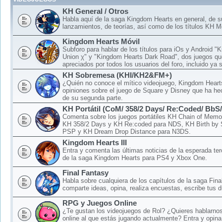
KH General / Otros
Habla aquí de la saga Kingdom Hearts en general, de 
lanzamientos, de teorías, así como de los títulos KH M
Kingdom Hearts Móvil
Subforo para hablar de los títulos para iOs y Android 
Union χ" y "Kingdom Hearts Dark Road", dos juegos qu
apreciados por todos los usuarios del foro, incluido ya 
KH Sobremesa (KHI/KH2&FM+)
¿Quién no conoce el mítico videojuego, Kingdom Hear
opiniones sobre el juego de Square y Disney que ha hec
de su segunda parte.
KH Portátil (CoM/ 358/2 Days/ Re:Coded/ BbS
Comenta sobre los juegos portátiles KH Chain of Memo
KH 358/2 Days y KH Re:coded para NDS, KH Birth by 
PSP y KH Dream Drop Distance para N3DS.
Kingdom Hearts III
Entra y comenta las últimas noticias de la esperada ter
de la saga Kingdom Hearts para PS4 y Xbox One.
Final Fantasy
Habla sobre cualquiera de los capítulos de la saga Fina
comparte ideas, opina, realiza encuestas, escribe tus d
RPG y Juegos Online
¿Te gustan los videojuegos de Rol? ¿Quieres hablarnos
online al que estás jugando actualmente? Entra y opina