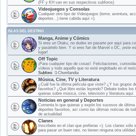
(FF y KH van en sus respectivos subforos)
Videojuegos y Consolas
Cualquier otro tipo de Videojuegos (terror, aventura, acc
deportes...) tiene cabida aquí =).
ISLAS DEL DESTINO
Manga, Anime y Cómics
Si eres un Otaku, no dudes en pasarte por aquí para c
y pasártelo bien. Y si eres fan de Marvel o DC, ¡este e
lugar!
Off Topic
¡Para cualquier tipo de cosas!: Felicitaciones, curiosid
vídeos y todo aquello que no esté englobado en el rest
Subforo:
Chorrilandia
Música, Cine, TV y Literatura
¿Cuál fue la última película que viste? ¿Y tus grupos 
favoritos? ¿Qué libro estás leyendo? Debate todos los
quieras sobre música, cine, televisión y literatura aquí.
Noticias en general y Deportes
Comenta lo que quieras y expón los sucesos de última 
deportes favoritos, así como las últimas noticias de to
de actualidad.
Clanes
Inscríbete en el clan que prefieras =). Los clanes sólo
para pasar un buen rato, no tienen ninguna otra utilidad.