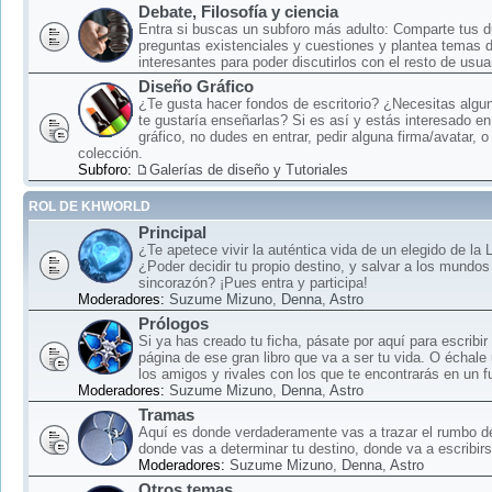
Debate, Filosofía y ciencia
Entra si buscas un subforo más adulto: Comparte tus 
preguntas existenciales y cuestiones y plantea temas 
interesantes para poder discutirlos con el resto de usua
Diseño Gráfico
¿Te gusta hacer fondos de escritorio? ¿Necesitas algun
te gustaría enseñarlas? Si es así y estás interesado en
gráfico, no dudes en entrar, pedir alguna firma/avatar, o
colección.
Subforo:
Galerías de diseño y Tutoriales
ROL DE KHWORLD
Principal
¿Te apetece vivir la auténtica vida de un elegido de la
¿Poder decidir tu propio destino, y salvar a los mundos
sincorazón? ¡Pues entra y participa!
Moderadores:
Suzume Mizuno
,
Denna
,
Astro
Prólogos
Si ya has creado tu ficha, pásate por aquí para escribir
página de ese gran libro que va a ser tu vida. O échale
los amigos y rivales con los que te encontrarás en un f
Moderadores:
Suzume Mizuno
,
Denna
,
Astro
Tramas
Aquí es donde verdaderamente vas a trazar el rumbo d
donde vas a determinar tu destino, donde va a escribirse
Moderadores:
Suzume Mizuno
,
Denna
,
Astro
Otros temas