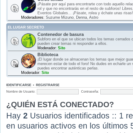
¡Pásate por aquí para encontrarte con todo aquello rela
rol y que no encontrarás en el resto de subforos! Libre
Eventos Globales... ¡Pásate, rolea y échate unas risas!
Moderadores:
Suzume Mizuno
,
Denna
,
Astro
EL LUGAR SECRETO
Contenedor de basura
Subforo en el que se ubican todos los temas cerrados d
pueden crear temas ni responder a ellos.
Moderador:
Sito
Biblioteca
¡El lugar donde se almacenan los temas que mejor gua
merecen estar de todo el foro! No dudes en echarle un 
puedes encontrar auténticas perlas.
Moderador:
Sito
IDENTIFICARSE
•
REGISTRARSE
Nombre de Usuario:
Contraseña:
¿QUIÉN ESTÁ CONECTADO?
Hay
2
Usuarios identificados :: 1 r
en usuarios activos en los últimos 