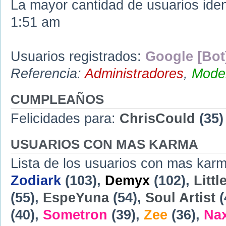
La mayor cantidad de usuarios iden
1:51 am
Usuarios registrados:
Google [Bot
Referencia:
Administradores
,
Moder
CUMPLEAÑOS
Felicidades para:
ChrisCould
(35)
USUARIOS CON MAS KARMA
Lista de los usuarios con mas karm
Zodiark
(103),
Demyx
(102),
Littl
(55),
EspeYuna
(54),
Soul Artist
(
(40),
Sometron
(39),
Zee
(36),
Na