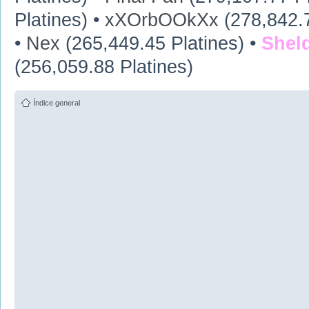
Platines) •
xXOrbOOkXx
(278,842.7
•
Nex
(265,449.45 Platines) •
Shel
(256,059.88 Platines)
Índice general