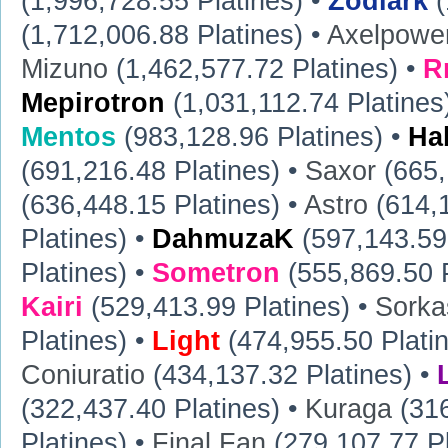
(1,996,728.55 Platines) •
Zodiark
(
(1,712,006.88 Platines) •
Axelpowe
Mizuno
(1,462,577.72 Platines) •
R
Mepirotron
(1,031,112.74 Platines
Mentos
(983,128.96 Platines) •
Ha
(691,216.48 Platines) •
Saxor
(665,
(636,448.15 Platines) •
Astro
(614,1
Platines) •
DahmuzaK
(597,143.59 
Platines) •
Sometron
(555,869.50 P
Kairi
(529,413.99 Platines) •
Sorka
Platines) •
Light
(474,955.50 Plati
Coniuratio
(434,137.32 Platines) •
(322,437.40 Platines) •
Kuraga
(316
Platines) •
Final Fan
(279,107.77 Pl