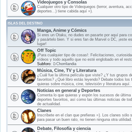
Videojuegos y Consolas
Cualquier otro tipo de Videojuegos (terror, aventura, acc
deportes...) tiene cabida aquí =).
ISLAS DEL DESTINO
Manga, Anime y Cómics
Si eres un Otaku, no dudes en pasarte por aquí para c
y pasártelo bien. Y si eres fan de Marvel o DC, ¡este e
lugar!
Off Topic
¡Para cualquier tipo de cosas!: Felicitaciones, curiosid
vídeos y todo aquello que no esté englobado en el rest
Subforo:
Chorrilandia
Música, Cine, TV y Literatura
¿Cuál fue la última película que viste? ¿Y tus grupos 
favoritos? ¿Qué libro estás leyendo? Debate todos los
quieras sobre música, cine, televisión y literatura aquí.
Noticias en general y Deportes
Comenta lo que quieras y expón los sucesos de última 
deportes favoritos, así como las últimas noticias de to
de actualidad.
Clanes
Inscríbete en el clan que prefieras =). Los clanes sólo
para pasar un buen rato, no tienen ninguna otra utilidad.
Debate, Filosofía y ciencia