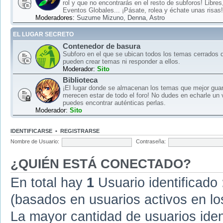
rol y que no encontrarás en el resto de subforos! Libre
Eventos Globales... ¡Pásate, rolea y échate unas risas!
Moderadores:
Suzume Mizuno
,
Denna
,
Astro
EL LUGAR SECRETO
Contenedor de basura
Subforo en el que se ubican todos los temas cerrados d
pueden crear temas ni responder a ellos.
Moderador:
Sito
Biblioteca
¡El lugar donde se almacenan los temas que mejor gua
merecen estar de todo el foro! No dudes en echarle un 
puedes encontrar auténticas perlas.
Moderador:
Sito
IDENTIFICARSE
•
REGISTRARSE
Nombre de Usuario:
Contraseña:
¿QUIÉN ESTÁ CONECTADO?
En total hay
1
Usuario identificado :
(basados en usuarios activos en lo
La mayor cantidad de usuarios iden