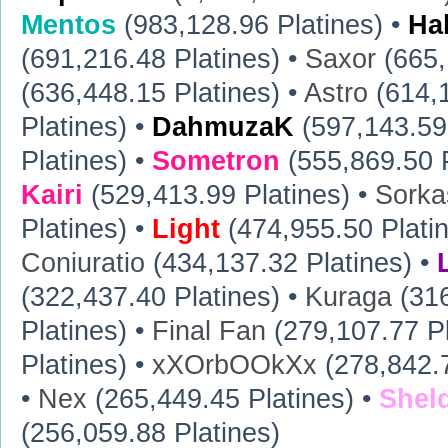
Mentos
(983,128.96 Platines) •
Ha
(691,216.48 Platines) •
Saxor
(665,
(636,448.15 Platines) •
Astro
(614,1
Platines) •
DahmuzaK
(597,143.59 
Platines) •
Sometron
(555,869.50 P
Kairi
(529,413.99 Platines) •
Sorka
Platines) •
Light
(474,955.50 Plati
Coniuratio
(434,137.32 Platines) •
(322,437.40 Platines) •
Kuraga
(316
Platines) •
Final Fan
(279,107.77 Pl
Platines) •
xXOrbOOkXx
(278,842.7
•
Nex
(265,449.45 Platines) •
Shel
(256,059.88 Platines)