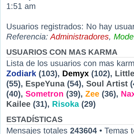
1:51 am
Usuarios registrados: No hay usuari
Referencia:
Administradores
,
Moder
USUARIOS CON MAS KARMA
Lista de los usuarios con mas karm
Zodiark
(103),
Demyx
(102),
Littl
(55),
EspeYuna
(54),
Soul Artist
(
(40),
Sometron
(39),
Zee
(36),
Na
Kailee
(31),
Risoka
(29)
ESTADÍSTICAS
Mensajes totales
243604
• Temas t