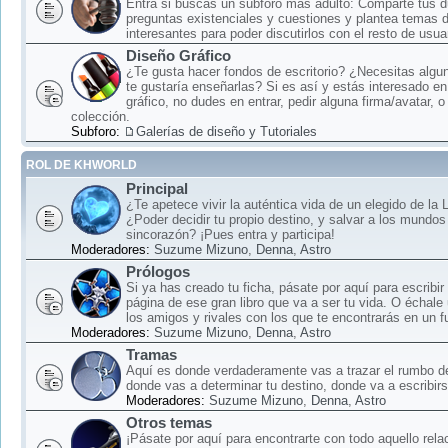
Entra si buscas un subforo más adulto: Comparte tus 
preguntas existenciales y cuestiones y plantea temas 
interesantes para poder discutirlos con el resto de usua
Diseño Gráfico
¿Te gusta hacer fondos de escritorio? ¿Necesitas algun
te gustaría enseñarlas? Si es así y estás interesado en
gráfico, no dudes en entrar, pedir alguna firma/avatar, o
colección.
Subforo:
Galerías de diseño y Tutoriales
ROL DE KHWORLD
Principal
¿Te apetece vivir la auténtica vida de un elegido de la
¿Poder decidir tu propio destino, y salvar a los mundos
sincorazón? ¡Pues entra y participa!
Moderadores:
Suzume Mizuno
,
Denna
,
Astro
Prólogos
Si ya has creado tu ficha, pásate por aquí para escribir
página de ese gran libro que va a ser tu vida. O échale
los amigos y rivales con los que te encontrarás en un f
Moderadores:
Suzume Mizuno
,
Denna
,
Astro
Tramas
Aquí es donde verdaderamente vas a trazar el rumbo d
donde vas a determinar tu destino, donde va a escribirse
Moderadores:
Suzume Mizuno
,
Denna
,
Astro
Otros temas
¡Pásate por aquí para encontrarte con todo aquello rela