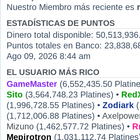
Nuestro Miembro más reciente es
ESTADÍSTICAS DE PUNTOS
Dinero total disponible: 50,513,936
Puntos totales en Banco: 23,838,68
Ago 09, 2026 8:44 am
EL USUARIO MÁS RICO
GameMaster
(6,552,435.50 Platine
Sito
(3,564,748.23 Platines) •
RedX
(1,996,728.55 Platines) •
Zodiark
(
(1,712,006.88 Platines) •
Axelpowe
Mizuno
(1,462,577.72 Platines) •
R
Mepirotron
(1,031,112.74 Platines