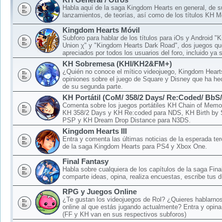
Habla aquí de la saga Kingdom Hearts en general, de 
lanzamientos, de teorías, así como de los títulos KH M
Kingdom Hearts Móvil
Subforo para hablar de los títulos para iOs y Android 
Union χ" y "Kingdom Hearts Dark Road", dos juegos qu
apreciados por todos los usuarios del foro, incluido ya 
KH Sobremesa (KHI/KH2&FM+)
¿Quién no conoce el mítico videojuego, Kingdom Hear
opiniones sobre el juego de Square y Disney que ha hec
de su segunda parte.
KH Portátil (CoM/ 358/2 Days/ Re:Coded/ BbS
Comenta sobre los juegos portátiles KH Chain of Memo
KH 358/2 Days y KH Re:coded para NDS, KH Birth by 
PSP y KH Dream Drop Distance para N3DS.
Kingdom Hearts III
Entra y comenta las últimas noticias de la esperada ter
de la saga Kingdom Hearts para PS4 y Xbox One.
Final Fantasy
Habla sobre cualquiera de los capítulos de la saga Fina
comparte ideas, opina, realiza encuestas, escribe tus d
RPG y Juegos Online
¿Te gustan los videojuegos de Rol? ¿Quieres hablarnos
online al que estás jugando actualmente? Entra y opina
(FF y KH van en sus respectivos subforos)