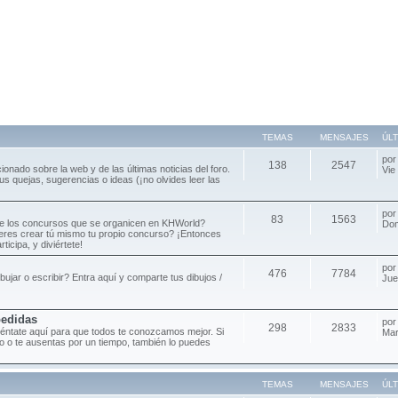
TEMAS
MENSAJES
ÚL
po
138
2547
cionado sobre la web y de las últimas noticias del foro.
Vie
s quejas, sugerencias o ideas (¡no olvides leer las
po
83
1563
de los concursos que se organicen en KHWorld?
Dom
ieres crear tú mismo tu propio concurso? ¡Entonces
ticipa, y diviértete!
po
476
7784
ibujar o escribir? Entra aquí y comparte tus dibujos /
Jue
pedidas
po
298
2833
séntate aquí para que todos te conozcamos mejor. Si
Mar
oro o te ausentas por un tiempo, también lo puedes
TEMAS
MENSAJES
ÚL