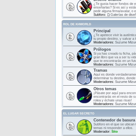
¿Te gusta hacer fondos de es
enseñarlas? Si es así y estás
pedir alguna firma/avatar, o 
Subforo:
Galerías de diseñ
ROL DE KHWORLD
Principal
¿Te apetece vivir la auténti
tu propio destino, y salvar a
Moderadores:
Suzume Mizu
Prólogos
Si ya has creado tu ficha, pá
gran libro que va a ser tu vi
que te encontrarás en un fut
Moderadores:
Suzume Mizu
Tramas
Aquí es donde verdaderament
determinar tu destino, donde 
Moderadores:
Suzume Mizu
Otros temas
¡Pásate por aquí para encont
encontrarás en el resto de s
rolea y échate unas risas!
Moderadores:
Suzume Mizu
EL LUGAR SECRETO
Contenedor de basura
Subforo en el que se ubican 
temas ni responder a ellos.
Moderador:
Sito