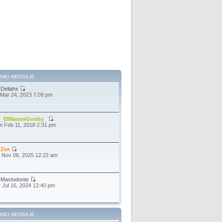
TIMO MENSAJE
r
Deliahx
 Mar 24, 2023 7:09 pm
r
_ElMasterGooby_
 Feb 11, 2018 2:31 pm
r
Zee
 Nov 06, 2025 12:22 am
r
Mastodonte
 Jul 16, 2024 12:40 pm
TIMO MENSAJE