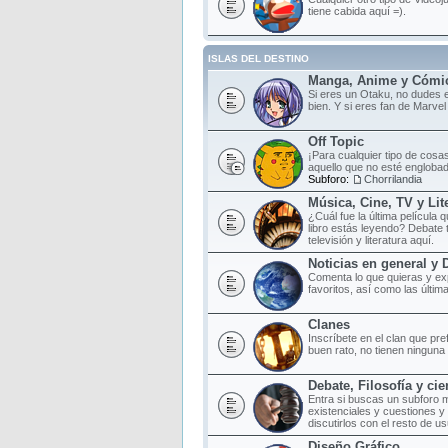
tiene cabida aquí =).
ISLAS DEL DESTINO
Manga, Anime y Cómi
Si eres un Otaku, no dudes e
bien. Y si eres fan de Marvel
Off Topic
¡Para cualquier tipo de cosas
aquello que no esté englobad
Subforo:
Chorrilandia
Música, Cine, TV y Lit
¿Cuál fue la última película
libro estás leyendo? Debate 
televisión y literatura aquí.
Noticias en general y 
Comenta lo que quieras y ex
favoritos, así como las últim
Clanes
Inscríbete en el clan que pr
buen rato, no tienen ninguna o
Debate, Filosofía y cie
Entra si buscas un subforo 
existenciales y cuestiones y
discutirlos con el resto de us
Diseño Gráfico