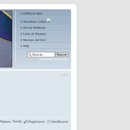
KHWorld Web
Shoutbox / Chat
Rol de KHWorld
Lista de Rangos
Normas del foro
FAQ
Búsqueda avanzada
Tienda
Platines
Registrarse
Identificarse