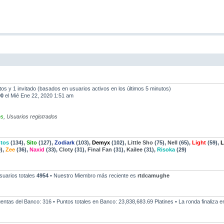
ltos y 1 invitado (basados en usuarios activos en los últimos 5 minutos)
90
el Mié Ene 22, 2020 1:51 am
es
,
Usuarios registrados
tos
(134),
Sito
(127),
Zodiark
(103),
Demyx
(102),
Little Sho
(75),
Nell
(65),
Light
(59),
L
),
Zee
(36),
Naxid
(33),
Cloty
(31),
Final Fan
(31),
Kailee
(31),
Risoka
(29)
suarios totales
4954
• Nuestro Miembro más reciente es
rtdcamughe
Cuentas del Banco: 316 • Puntos totales en Banco: 23,838,683.69 Platines • La ronda finaliza