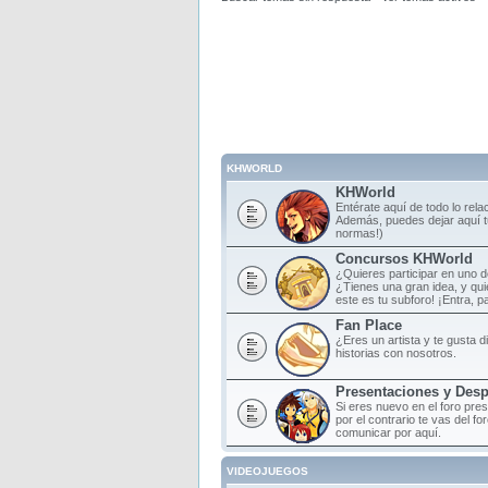
KHWORLD
KHWorld
Entérate aquí de todo lo rela
Además, puedes dejar aquí tu
normas!)
Concursos KHWorld
¿Quieres participar en uno 
¿Tienes una gran idea, y qu
este es tu subforo! ¡Entra, par
Fan Place
¿Eres un artista y te gusta d
historias con nosotros.
Presentaciones y Des
Si eres nuevo en el foro pre
por el contrario te vas del f
comunicar por aquí.
VIDEOJUEGOS