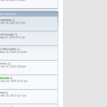
TIMO MENSAJE
r
sagatiago
 Abr 15, 2024 5:47 pm
r
rtdcamughe
 Ago 07, 2026 9:37 am
r
GuilleOrgWbo
 May 26, 2023 11:16 pm
r
hinmo
 Sep 23, 2015 4:05 pm
r
RedXIII
 Nov 10, 2025 11:07 pm
r
Nell
 Mar 20, 2017 3:27 am