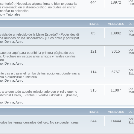
po
444
18972
critorio? ¿Necesitas alguna firma, o bien te gustaría
Lun
 interesado en el diseño gráfico, no dudes en entrar,
enseñar tu colección.
o y Tutoriales
TEMAS
MENSAJES
ÚL
po
85
13992
ca vida de un elegido de la Llave Espada? ¿Poder decidir
Mar
 los mundos de los sincorazón? ¡Pues entra y participa!
no
,
Denna
,
Astro
po
121
3015
sate por aquí para escribir la primera página de ese
Mar
da. O échale un vistazo a los amigos y rivales con los
uro.
no
,
Denna
,
Astro
po
114
6767
e vas a trazar el rumbo de tus acciones, donde vas a
Sab
va a escribirse tu historia
no
,
Denna
,
Astro
po
315
11007
rarte con todo aquello relacionado con el rol y que no
Mar
ubforos! Libres, Eventos, Eventos Globales... ¡Pásate,
no
,
Denna
,
Astro
TEMAS
MENSAJES
ÚL
po
344
14444
todos los temas cerrados del foro. No se pueden crear
Sab