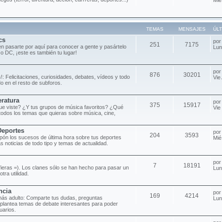
TEMAS
MENSAJES
ÚL
cs
po
251
7175
n pasarte por aquí para conocer a gente y pasártelo
Lun
 o DC, ¡este es también tu lugar!
po
876
30201
!: Felicitaciones, curiosidades, debates, vídeos y todo
Vie
o en el resto de subforos.
eratura
po
375
15917
 que viste? ¿Y tus grupos de música favoritos? ¿Qué
Vie
todos los temas que quieras sobre música, cine,
Deportes
po
204
3593
pón los sucesos de última hora sobre tus deportes
Mié
as noticias de todo tipo y temas de actualidad.
po
7
18191
efieras =). Los clanes sólo se han hecho para pasar un
Lun
tra utilidad.
ncia
po
169
4214
más adulto: Comparte tus dudas, preguntas
Lun
 plantea temas de debate interesantes para poder
uarios.