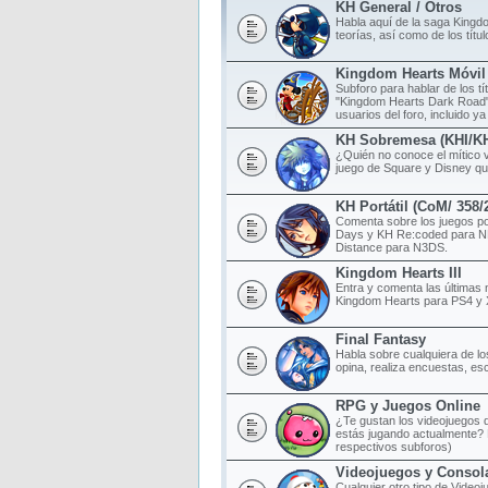
KH General / Otros
Habla aquí de la saga Kingd
teorías, así como de los tít
Kingdom Hearts Móvil
Subforo para hablar de los t
"Kingdom Hearts Dark Road",
usuarios del foro, incluido ya
KH Sobremesa (KHI/K
¿Quién no conoce el mítico 
juego de Square y Disney qu
KH Portátil (CoM/ 358
Comenta sobre los juegos po
Days y KH Re:coded para N
Distance para N3DS.
Kingdom Hearts III
Entra y comenta las últimas 
Kingdom Hearts para PS4 y
Final Fantasy
Habla sobre cualquiera de lo
opina, realiza encuestas, esc
RPG y Juegos Online
¿Te gustan los videojuegos d
estás jugando actualmente? 
respectivos subforos)
Videojuegos y Consol
Cualquier otro tipo de Videoj