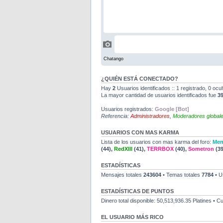
¿QUIÉN ESTÁ CONECTADO?
Hay
2
Usuarios identificados :: 1 registrado, 0 ocu
La mayor cantidad de usuarios identificados fue
3
Usuarios registrados:
Google [Bot]
Referencia:
Administradores
,
Moderadores global
USUARIOS CON MAS KARMA
Lista de los usuarios con mas karma del foro:
Men
(44),
RedXIII
(41),
TERRBOX
(40),
Sometron
(39
ESTADÍSTICAS
Mensajes totales
243604
• Temas totales
7784
• U
ESTADÍSTICAS DE PUNTOS
Dinero total disponible: 50,513,936.35 Platines • 
EL USUARIO MÁS RICO