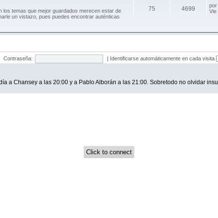
po
75
4699
an los temas que mejor guardados merecen estar de
Vie
harle un vistazo, pues puedes encontrar auténticas
Contraseña:
|
Identificarse automáticamente en cada visita