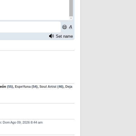
eón
(55),
EspeYuna
(54),
Soul Artist
(46),
Deja
 en: Dom Ago 09, 2026 8:44 am