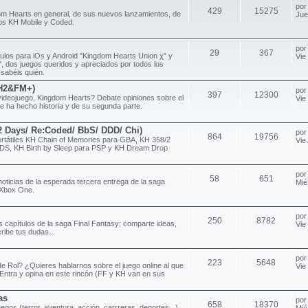
po
429
15275
om Hearts en general, de sus nuevos lanzamientos, de
Jue
ulos KH Mobile y Coded.
po
29
367
ítulos para iOs y Android "Kingdom Hearts Union χ" y
Vie
 dos juegos queridos y apreciados por todos los
 sabéis quién.
H2&FM+)
po
397
12300
videojuego, Kingdom Hearts? Debate opiniones sobre el
Vie
e ha hecho historia y de su segunda parte.
/2 Days/ Re:Coded/ BbS/ DDD/ Chi)
po
864
19756
rtátiles KH Chain of Memories para GBA, KH 358/2
Vie
DS, KH Birth by Sleep para PSP y KH Dream Drop
po
58
651
noticias de la esperada tercera entrega de la saga
Mié
 Xbox One.
po
250
8782
s capítulos de la saga Final Fantasy; comparte ideas,
Vie
ribe tus dudas...
po
223
5648
e Rol? ¿Quieres hablarnos sobre el juego online al que
Vie
Entra y opina en este rincón (FF y KH van en sus
as
po
658
18370
uegos (terror, aventura, acción, carrreras, deportes...)
Mié