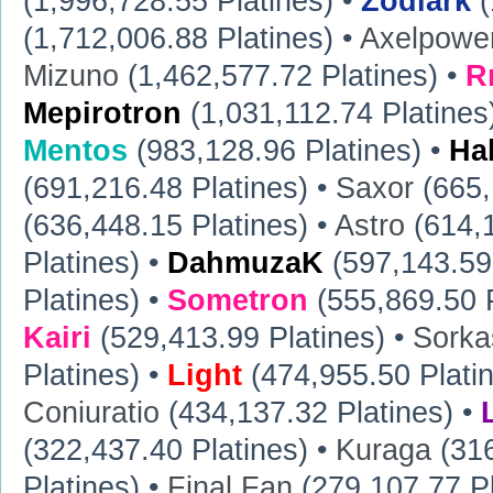
(1,996,728.55 Platines) •
Zodiark
(
(1,712,006.88 Platines) •
Axelpowe
Mizuno
(1,462,577.72 Platines) •
R
Mepirotron
(1,031,112.74 Platines
Mentos
(983,128.96 Platines) •
Ha
(691,216.48 Platines) •
Saxor
(665,
(636,448.15 Platines) •
Astro
(614,1
Platines) •
DahmuzaK
(597,143.59 
Platines) •
Sometron
(555,869.50 P
Kairi
(529,413.99 Platines) •
Sorka
Platines) •
Light
(474,955.50 Plati
Coniuratio
(434,137.32 Platines) •
(322,437.40 Platines) •
Kuraga
(316
Platines) •
Final Fan
(279,107.77 Pl