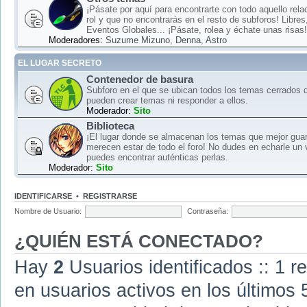
¡Pásate por aquí para encontrarte con todo aquello rela
rol y que no encontrarás en el resto de subforos! Libre
Eventos Globales... ¡Pásate, rolea y échate unas risas!
Moderadores:
Suzume Mizuno
,
Denna
,
Astro
EL LUGAR SECRETO
Contenedor de basura
Subforo en el que se ubican todos los temas cerrados d
pueden crear temas ni responder a ellos.
Moderador:
Sito
Biblioteca
¡El lugar donde se almacenan los temas que mejor gua
merecen estar de todo el foro! No dudes en echarle un 
puedes encontrar auténticas perlas.
Moderador:
Sito
IDENTIFICARSE
•
REGISTRARSE
Nombre de Usuario:
Contraseña:
¿QUIÉN ESTÁ CONECTADO?
Hay
2
Usuarios identificados :: 1 r
en usuarios activos en los últimos 