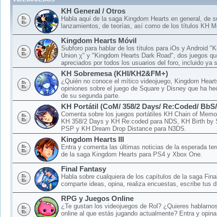
KH General / Otros
Habla aquí de la saga Kingdom Hearts en general, de 
lanzamientos, de teorías, así como de los títulos KH M
Kingdom Hearts Móvil
Subforo para hablar de los títulos para iOs y Android 
Union χ" y "Kingdom Hearts Dark Road", dos juegos qu
apreciados por todos los usuarios del foro, incluido ya 
KH Sobremesa (KHI/KH2&FM+)
¿Quién no conoce el mítico videojuego, Kingdom Hear
opiniones sobre el juego de Square y Disney que ha hec
de su segunda parte.
KH Portátil (CoM/ 358/2 Days/ Re:Coded/ BbS
Comenta sobre los juegos portátiles KH Chain of Memo
KH 358/2 Days y KH Re:coded para NDS, KH Birth by 
PSP y KH Dream Drop Distance para N3DS.
Kingdom Hearts III
Entra y comenta las últimas noticias de la esperada ter
de la saga Kingdom Hearts para PS4 y Xbox One.
Final Fantasy
Habla sobre cualquiera de los capítulos de la saga Fina
comparte ideas, opina, realiza encuestas, escribe tus d
RPG y Juegos Online
¿Te gustan los videojuegos de Rol? ¿Quieres hablarnos
online al que estás jugando actualmente? Entra y opina