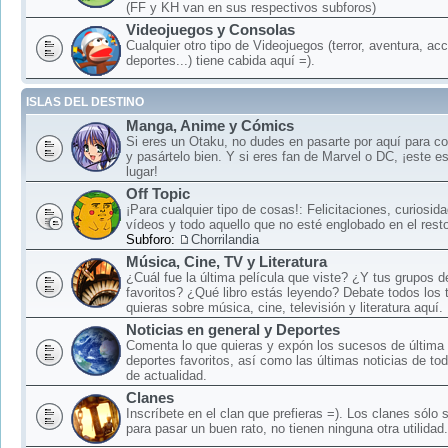
(FF y KH van en sus respectivos subforos)
Videojuegos y Consolas
Cualquier otro tipo de Videojuegos (terror, aventura, acc
deportes...) tiene cabida aquí =).
ISLAS DEL DESTINO
Manga, Anime y Cómics
Si eres un Otaku, no dudes en pasarte por aquí para c
y pasártelo bien. Y si eres fan de Marvel o DC, ¡este e
lugar!
Off Topic
¡Para cualquier tipo de cosas!: Felicitaciones, curiosid
vídeos y todo aquello que no esté englobado en el rest
Subforo:
Chorrilandia
Música, Cine, TV y Literatura
¿Cuál fue la última película que viste? ¿Y tus grupos 
favoritos? ¿Qué libro estás leyendo? Debate todos los
quieras sobre música, cine, televisión y literatura aquí.
Noticias en general y Deportes
Comenta lo que quieras y expón los sucesos de última 
deportes favoritos, así como las últimas noticias de to
de actualidad.
Clanes
Inscríbete en el clan que prefieras =). Los clanes sólo
para pasar un buen rato, no tienen ninguna otra utilidad.