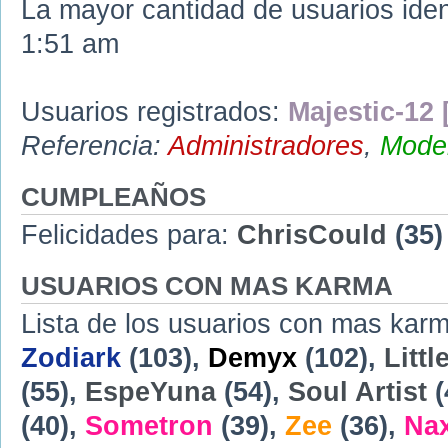
La mayor cantidad de usuarios iden
1:51 am
Usuarios registrados:
Majestic-12 
Referencia:
Administradores
,
Moder
CUMPLEAÑOS
Felicidades para:
ChrisCould
(35)
USUARIOS CON MAS KARMA
Lista de los usuarios con mas karm
Zodiark
(103),
Demyx
(102),
Littl
(55),
EspeYuna
(54),
Soul Artist
(
(40),
Sometron
(39),
Zee
(36),
Na