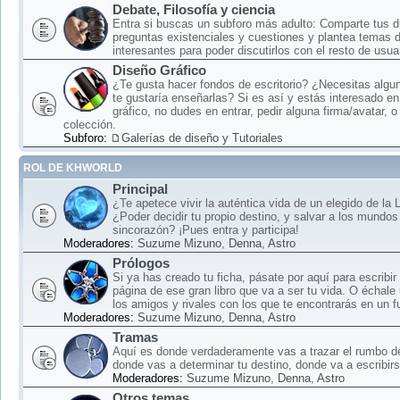
Debate, Filosofía y ciencia
Entra si buscas un subforo más adulto: Comparte tus 
preguntas existenciales y cuestiones y plantea temas 
interesantes para poder discutirlos con el resto de usua
Diseño Gráfico
¿Te gusta hacer fondos de escritorio? ¿Necesitas algun
te gustaría enseñarlas? Si es así y estás interesado en
gráfico, no dudes en entrar, pedir alguna firma/avatar, o
colección.
Subforo:
Galerías de diseño y Tutoriales
ROL DE KHWORLD
Principal
¿Te apetece vivir la auténtica vida de un elegido de la
¿Poder decidir tu propio destino, y salvar a los mundos
sincorazón? ¡Pues entra y participa!
Moderadores:
Suzume Mizuno
,
Denna
,
Astro
Prólogos
Si ya has creado tu ficha, pásate por aquí para escribir
página de ese gran libro que va a ser tu vida. O échale
los amigos y rivales con los que te encontrarás en un f
Moderadores:
Suzume Mizuno
,
Denna
,
Astro
Tramas
Aquí es donde verdaderamente vas a trazar el rumbo d
donde vas a determinar tu destino, donde va a escribirse
Moderadores:
Suzume Mizuno
,
Denna
,
Astro
Otros temas