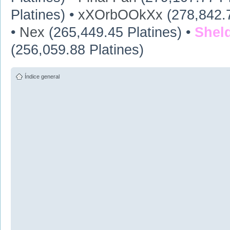
Platines) •
xXOrbOOkXx
(278,842.7
•
Nex
(265,449.45 Platines) •
Shel
(256,059.88 Platines)
Índice general