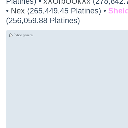
Platines) •
xXOrbOOkXx
(278,842.7
•
Nex
(265,449.45 Platines) •
Shel
(256,059.88 Platines)
Índice general