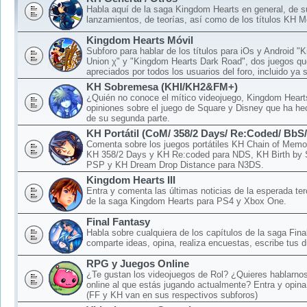
Habla aquí de la saga Kingdom Hearts en general, de 
lanzamientos, de teorías, así como de los títulos KH M
Kingdom Hearts Móvil
Subforo para hablar de los títulos para iOs y Android 
Union χ" y "Kingdom Hearts Dark Road", dos juegos qu
apreciados por todos los usuarios del foro, incluido ya 
KH Sobremesa (KHI/KH2&FM+)
¿Quién no conoce el mítico videojuego, Kingdom Hear
opiniones sobre el juego de Square y Disney que ha hec
de su segunda parte.
KH Portátil (CoM/ 358/2 Days/ Re:Coded/ BbS
Comenta sobre los juegos portátiles KH Chain of Memo
KH 358/2 Days y KH Re:coded para NDS, KH Birth by 
PSP y KH Dream Drop Distance para N3DS.
Kingdom Hearts III
Entra y comenta las últimas noticias de la esperada ter
de la saga Kingdom Hearts para PS4 y Xbox One.
Final Fantasy
Habla sobre cualquiera de los capítulos de la saga Fina
comparte ideas, opina, realiza encuestas, escribe tus d
RPG y Juegos Online
¿Te gustan los videojuegos de Rol? ¿Quieres hablarnos
online al que estás jugando actualmente? Entra y opina
(FF y KH van en sus respectivos subforos)