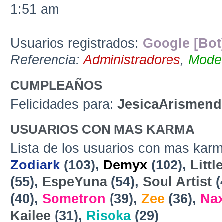
1:51 am
Usuarios registrados:
Google [Bot
Referencia:
Administradores
,
Moder
CUMPLEAÑOS
Felicidades para:
JesicaArismend
USUARIOS CON MAS KARMA
Lista de los usuarios con mas karm
Zodiark
(103),
Demyx
(102),
Littl
(55),
EspeYuna
(54),
Soul Artist
(
(40),
Sometron
(39),
Zee
(36),
Na
Kailee
(31),
Risoka
(29)