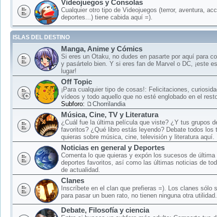
Videojuegos y Consolas
Cualquier otro tipo de Videojuegos (terror, aventura, acc
deportes...) tiene cabida aquí =).
ISLAS DEL DESTINO
Manga, Anime y Cómics
Si eres un Otaku, no dudes en pasarte por aquí para c
y pasártelo bien. Y si eres fan de Marvel o DC, ¡este e
lugar!
Off Topic
¡Para cualquier tipo de cosas!: Felicitaciones, curiosid
vídeos y todo aquello que no esté englobado en el rest
Subforo:
Chorrilandia
Música, Cine, TV y Literatura
¿Cuál fue la última película que viste? ¿Y tus grupos 
favoritos? ¿Qué libro estás leyendo? Debate todos los
quieras sobre música, cine, televisión y literatura aquí.
Noticias en general y Deportes
Comenta lo que quieras y expón los sucesos de última 
deportes favoritos, así como las últimas noticias de to
de actualidad.
Clanes
Inscríbete en el clan que prefieras =). Los clanes sólo
para pasar un buen rato, no tienen ninguna otra utilidad.
Debate, Filosofía y ciencia