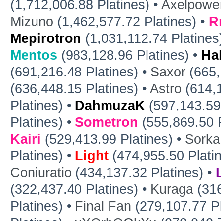
(1,712,006.88 Platines) •
Axelpowe
Mizuno
(1,462,577.72 Platines) •
R
Mepirotron
(1,031,112.74 Platines
Mentos
(983,128.96 Platines) •
Ha
(691,216.48 Platines) •
Saxor
(665,
(636,448.15 Platines) •
Astro
(614,1
Platines) •
DahmuzaK
(597,143.59 
Platines) •
Sometron
(555,869.50 P
Kairi
(529,413.99 Platines) •
Sorka
Platines) •
Light
(474,955.50 Plati
Coniuratio
(434,137.32 Platines) •
(322,437.40 Platines) •
Kuraga
(316
Platines) •
Final Fan
(279,107.77 Pl