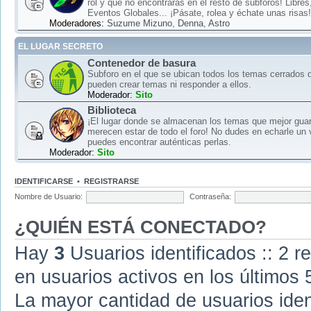
rol y que no encontrarás en el resto de subforos! Libre
Eventos Globales... ¡Pásate, rolea y échate unas risas!
Moderadores:
Suzume Mizuno
,
Denna
,
Astro
EL LUGAR SECRETO
Contenedor de basura
Subforo en el que se ubican todos los temas cerrados d
pueden crear temas ni responder a ellos.
Moderador:
Sito
Biblioteca
¡El lugar donde se almacenan los temas que mejor gua
merecen estar de todo el foro! No dudes en echarle un 
puedes encontrar auténticas perlas.
Moderador:
Sito
IDENTIFICARSE
•
REGISTRARSE
Nombre de Usuario:
Contraseña:
¿QUIÉN ESTÁ CONECTADO?
Hay
3
Usuarios identificados :: 2 r
en usuarios activos en los últimos 
La mayor cantidad de usuarios iden