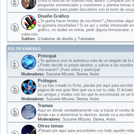
Entra si buscas un subforo más adulto: Comparte tus 
preguntas existenciales y cuestiones y plantea temas 
interesantes para poder discutirlos con el resto de usua
Diseño Gráfico
¿Te gusta hacer fondos de escritorio? ¿Necesitas algun
te gustaría enseñarlas? Si es así y estás interesado en
gráfico, no dudes en entrar, pedir alguna firma/avatar, o
colección.
Subforo:
Galerías de diseño y Tutoriales
ROL DE KHWORLD
Principal
¿Te apetece vivir la auténtica vida de un elegido de la
¿Poder decidir tu propio destino, y salvar a los mundos
sincorazón? ¡Pues entra y participa!
Moderadores:
Suzume Mizuno
,
Denna
,
Astro
Prólogos
Si ya has creado tu ficha, pásate por aquí para escribir
página de ese gran libro que va a ser tu vida. O échale
los amigos y rivales con los que te encontrarás en un f
Moderadores:
Suzume Mizuno
,
Denna
,
Astro
Tramas
Aquí es donde verdaderamente vas a trazar el rumbo d
donde vas a determinar tu destino, donde va a escribirse
Moderadores:
Suzume Mizuno
,
Denna
,
Astro
Otros temas
¡Pásate por aquí para encontrarte con todo aquello rela