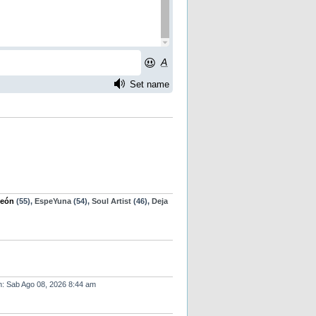
eón
(55),
EspeYuna
(54),
Soul Artist
(46),
Deja
 en: Sab Ago 08, 2026 8:44 am