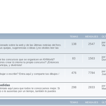
TEMAS
MENSAJES
ÚL
po
138
2547
cionado sobre la web y de las últimas noticias del foro.
Vie
s quejas, sugerencias o ideas (¡no olvides leer las
po
83
1563
de los concursos que se organicen en KHWorld?
Dom
ieres crear tú mismo tu propio concurso? ¡Entonces
ticipa, y diviértete!
po
476
7784
ibujar o escribir? Entra aquí y comparte tus dibujos /
Jue
pedidas
po
298
2833
séntate aquí para que todos te conozcamos mejor. Si
Mar
oro o te ausentas por un tiempo, también lo puedes
TEMAS
MENSAJES
ÚL