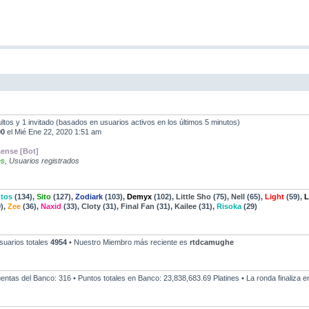
ultos y 1 invitado (basados en usuarios activos en los últimos 5 minutos)
90
el Mié Ene 22, 2020 1:51 am
ense [Bot]
es
,
Usuarios registrados
tos
(134),
Sito
(127),
Zodiark
(103),
Demyx
(102),
Little Sho
(75),
Nell
(65),
Light
(59),
L
),
Zee
(36),
Naxid
(33),
Cloty
(31),
Final Fan
(31),
Kailee
(31),
Risoka
(29)
suarios totales
4954
• Nuestro Miembro más reciente es
rtdcamughe
Cuentas del Banco: 316 • Puntos totales en Banco: 23,838,683.69 Platines • La ronda finaliza