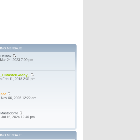
TIMO MENSAJE
r
Deliahx
 Mar 24, 2023 7:09 pm
r
_ElMasterGooby_
 Feb 11, 2018 2:31 pm
r
Zee
 Nov 06, 2025 12:22 am
r
Mastodonte
 Jul 16, 2024 12:40 pm
TIMO MENSAJE