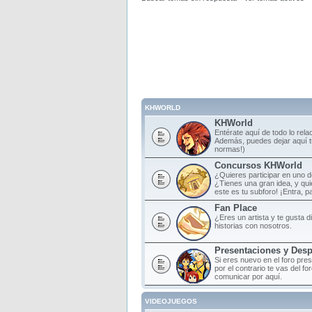
KHWORLD
KHWorld
Entérate aquí de todo lo rela
Además, puedes dejar aquí tu
normas!)
Concursos KHWorld
¿Quieres participar en uno 
¿Tienes una gran idea, y qu
este es tu subforo! ¡Entra, par
Fan Place
¿Eres un artista y te gusta d
historias con nosotros.
Presentaciones y Des
Si eres nuevo en el foro pre
por el contrario te vas del f
comunicar por aquí.
VIDEOJUEGOS