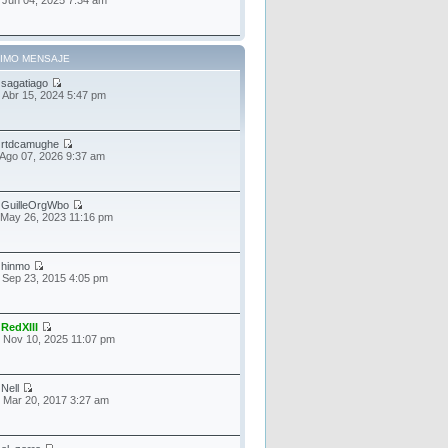
TIMO MENSAJE
r
sagatiago
 Abr 15, 2024 5:47 pm
r
rtdcamughe
 Ago 07, 2026 9:37 am
r
GuilleOrgWbo
 May 26, 2023 11:16 pm
r
hinmo
 Sep 23, 2015 4:05 pm
r
RedXIII
 Nov 10, 2025 11:07 pm
r
Nell
 Mar 20, 2017 3:27 am