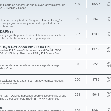
po
429
15275
om Hearts en general, de sus nuevos lanzamientos, de
Jue
ulos KH Mobile y Coded.
po
29
367
ítulos para iOs y Android "Kingdom Hearts Union χ" y
Vie
 dos juegos queridos y apreciados por todos los
 sabéis quién.
H2&FM+)
po
397
12300
videojuego, Kingdom Hearts? Debate opiniones sobre el
Vie
e ha hecho historia y de su segunda parte.
/2 Days/ Re:Coded/ BbS/ DDD/ Chi)
po
864
19756
rtátiles KH Chain of Memories para GBA, KH 358/2
Vie
DS, KH Birth by Sleep para PSP y KH Dream Drop
po
58
651
noticias de la esperada tercera entrega de la saga
Mié
 Xbox One.
po
250
8782
s capítulos de la saga Final Fantasy; comparte ideas,
Vie
ribe tus dudas...
po
223
5648
e Rol? ¿Quieres hablarnos sobre el juego online al que
Vie
Entra y opina en este rincón (FF y KH van en sus
as
po
658
18370
uegos (terror, aventura, acción, carrreras, deportes...)
Mié