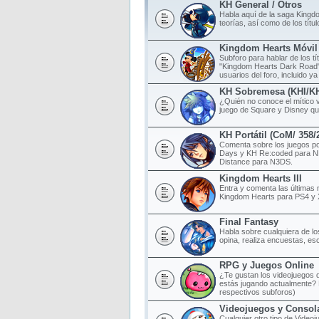
KH General / Otros
Habla aquí de la saga Kingd
teorías, así como de los tít
Kingdom Hearts Móvil
Subforo para hablar de los t
"Kingdom Hearts Dark Road",
usuarios del foro, incluido ya
KH Sobremesa (KHI/K
¿Quién no conoce el mítico 
juego de Square y Disney qu
KH Portátil (CoM/ 358
Comenta sobre los juegos po
Days y KH Re:coded para N
Distance para N3DS.
Kingdom Hearts III
Entra y comenta las últimas 
Kingdom Hearts para PS4 y
Final Fantasy
Habla sobre cualquiera de lo
opina, realiza encuestas, esc
RPG y Juegos Online
¿Te gustan los videojuegos d
estás jugando actualmente? 
respectivos subforos)
Videojuegos y Consol
Cualquier otro tipo de Videoj