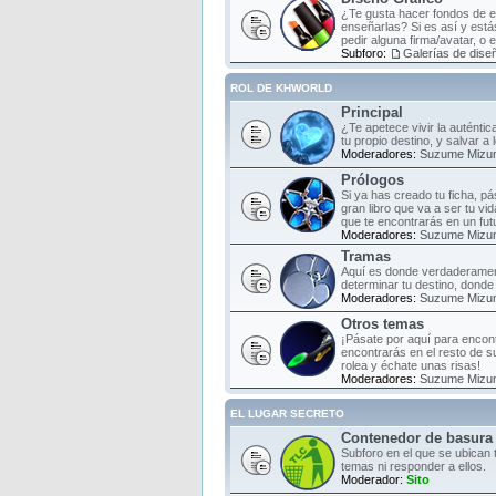
¿Te gusta hacer fondos de es
enseñarlas? Si es así y estás
pedir alguna firma/avatar, o 
Subforo:
Galerías de diseñ
ROL DE KHWORLD
Principal
¿Te apetece vivir la auténti
tu propio destino, y salvar a
Moderadores:
Suzume Mizu
Prólogos
Si ya has creado tu ficha, pá
gran libro que va a ser tu vi
que te encontrarás en un fut
Moderadores:
Suzume Mizu
Tramas
Aquí es donde verdaderament
determinar tu destino, donde 
Moderadores:
Suzume Mizu
Otros temas
¡Pásate por aquí para encont
encontrarás en el resto de s
rolea y échate unas risas!
Moderadores:
Suzume Mizu
EL LUGAR SECRETO
Contenedor de basura
Subforo en el que se ubican 
temas ni responder a ellos.
Moderador:
Sito