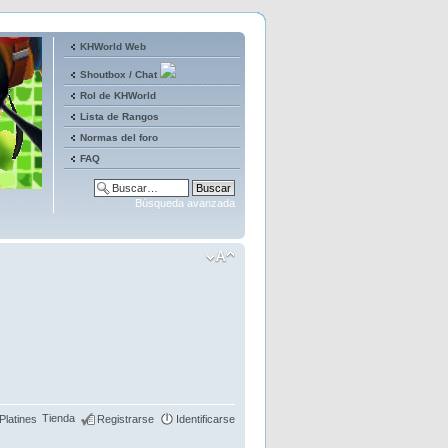
KHWorld Web
Shoutbox / Chat
Rol de KHWorld
Lista de Rangos
Normas del foro
FAQ
Búsqueda avanzada
Tienda
Platines
Registrarse
Identificarse