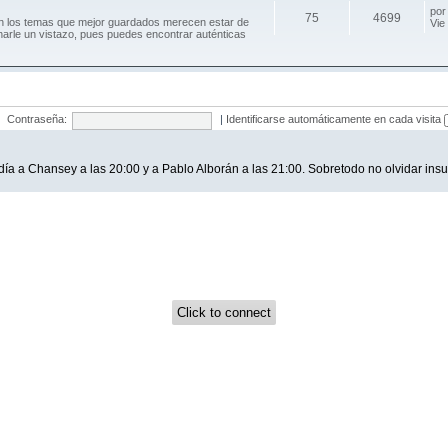
po
75
4699
an los temas que mejor guardados merecen estar de
Vie
harle un vistazo, pues puedes encontrar auténticas
Contraseña:
|
Identificarse automáticamente en cada visita