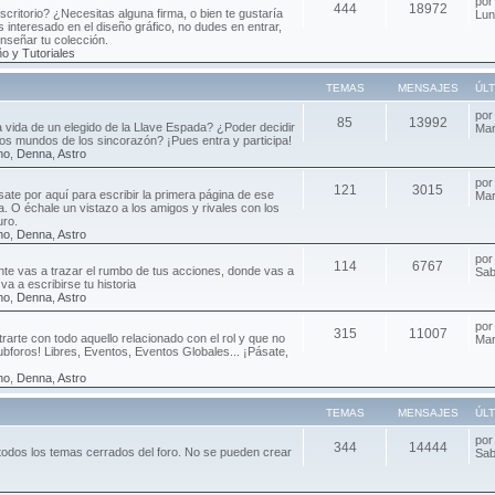
po
444
18972
critorio? ¿Necesitas alguna firma, o bien te gustaría
Lun
 interesado en el diseño gráfico, no dudes en entrar,
enseñar tu colección.
o y Tutoriales
TEMAS
MENSAJES
ÚL
po
85
13992
ca vida de un elegido de la Llave Espada? ¿Poder decidir
Mar
 los mundos de los sincorazón? ¡Pues entra y participa!
no
,
Denna
,
Astro
po
121
3015
sate por aquí para escribir la primera página de ese
Mar
da. O échale un vistazo a los amigos y rivales con los
uro.
no
,
Denna
,
Astro
po
114
6767
e vas a trazar el rumbo de tus acciones, donde vas a
Sab
va a escribirse tu historia
no
,
Denna
,
Astro
po
315
11007
rarte con todo aquello relacionado con el rol y que no
Mar
ubforos! Libres, Eventos, Eventos Globales... ¡Pásate,
no
,
Denna
,
Astro
TEMAS
MENSAJES
ÚL
po
344
14444
todos los temas cerrados del foro. No se pueden crear
Sab