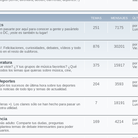
TEMAS
MENSAJES
ÚL
cs
po
251
7175
n pasarte por aquí para conocer a gente y pasártelo
Lun
 o DC, ¡este es también tu lugar!
po
876
30201
!: Felicitaciones, curiosidades, debates, vídeos y todo
Vie
o en el resto de subforos.
eratura
po
375
15917
 que viste? ¿Y tus grupos de música favoritos? ¿Qué
Vie
todos los temas que quieras sobre música, cine,
Deportes
po
204
3593
pón los sucesos de última hora sobre tus deportes
Mié
as noticias de todo tipo y temas de actualidad.
po
7
18191
efieras =). Los clanes sólo se han hecho para pasar un
Lun
tra utilidad.
ncia
po
169
4214
más adulto: Comparte tus dudas, preguntas
Lun
 plantea temas de debate interesantes para poder
uarios.