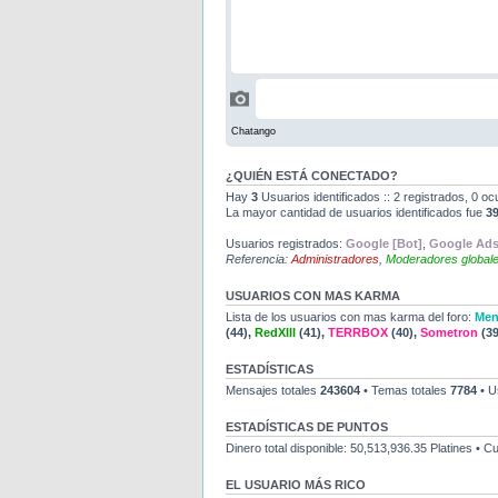
¿QUIÉN ESTÁ CONECTADO?
Hay
3
Usuarios identificados :: 2 registrados, 0 oc
La mayor cantidad de usuarios identificados fue
3
Usuarios registrados:
Google [Bot]
,
Google Ads
Referencia:
Administradores
,
Moderadores global
USUARIOS CON MAS KARMA
Lista de los usuarios con mas karma del foro:
Men
(44),
RedXIII
(41),
TERRBOX
(40),
Sometron
(39
ESTADÍSTICAS
Mensajes totales
243604
• Temas totales
7784
• U
ESTADÍSTICAS DE PUNTOS
Dinero total disponible: 50,513,936.35 Platines • 
EL USUARIO MÁS RICO