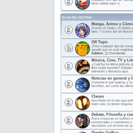
tiene cabida aquí =).
ISLAS DEL DESTINO
Manga, Anime y Cómi
Si eres un Otaku, no dudes e
bien. Y si eres fan de Marvel
Off Topic
¡Para cualquier tipo de cosas
aquello que no esté englobad
Subforo:
Chorrilandia
Música, Cine, TV y Lit
¿Cuál fue la última película
libro estás leyendo? Debate 
televisión y literatura aquí.
Noticias en general y 
Comenta lo que quieras y ex
favoritos, así como las últim
Clanes
Inscríbete en el clan que pr
buen rato, no tienen ninguna o
Debate, Filosofía y cie
Entra si buscas un subforo 
existenciales y cuestiones y
discutirlos con el resto de us
Diseño Gráfico