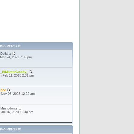
TIMO MENSAJE
r
Deliahx
 Mar 24, 2023 7:09 pm
r
_ElMasterGooby_
 Feb 11, 2018 2:31 pm
r
Zee
 Nov 06, 2025 12:22 am
r
Mastodonte
 Jul 16, 2024 12:40 pm
TIMO MENSAJE