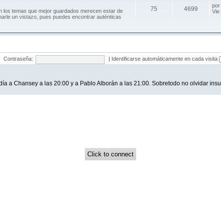
po
75
4699
an los temas que mejor guardados merecen estar de
Vie
harle un vistazo, pues puedes encontrar auténticas
Contraseña:
|
Identificarse automáticamente en cada visita