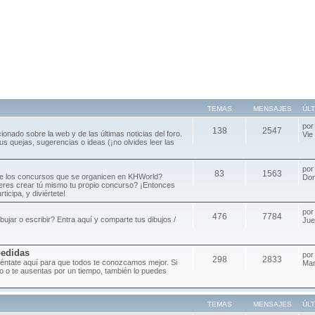
TEMAS
MENSAJES
ÚL
po
138
2547
cionado sobre la web y de las últimas noticias del foro.
Vie
s quejas, sugerencias o ideas (¡no olvides leer las
po
83
1563
de los concursos que se organicen en KHWorld?
Dom
ieres crear tú mismo tu propio concurso? ¡Entonces
ticipa, y diviértete!
po
476
7784
ibujar o escribir? Entra aquí y comparte tus dibujos /
Jue
pedidas
po
298
2833
séntate aquí para que todos te conozcamos mejor. Si
Mar
oro o te ausentas por un tiempo, también lo puedes
TEMAS
MENSAJES
ÚL