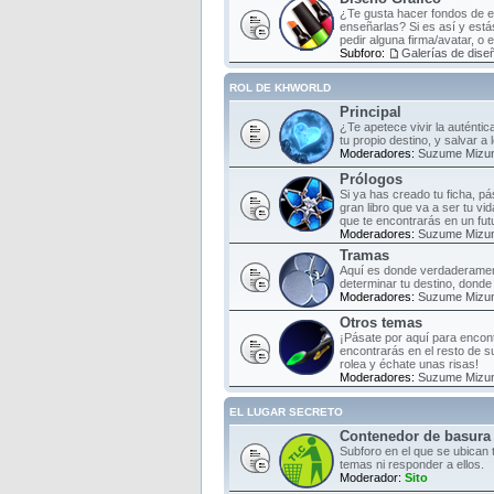
¿Te gusta hacer fondos de es
enseñarlas? Si es así y estás
pedir alguna firma/avatar, o 
Subforo:
Galerías de diseñ
ROL DE KHWORLD
Principal
¿Te apetece vivir la auténti
tu propio destino, y salvar a
Moderadores:
Suzume Mizu
Prólogos
Si ya has creado tu ficha, pá
gran libro que va a ser tu vi
que te encontrarás en un fut
Moderadores:
Suzume Mizu
Tramas
Aquí es donde verdaderament
determinar tu destino, donde 
Moderadores:
Suzume Mizu
Otros temas
¡Pásate por aquí para encont
encontrarás en el resto de s
rolea y échate unas risas!
Moderadores:
Suzume Mizu
EL LUGAR SECRETO
Contenedor de basura
Subforo en el que se ubican 
temas ni responder a ellos.
Moderador:
Sito