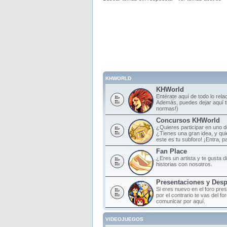
KHWORLD
KHWorld
Entérate aquí de todo lo rela
Además, puedes dejar aquí tu
normas!)
Concursos KHWorld
¿Quieres participar en uno 
¿Tienes una gran idea, y qu
este es tu subforo! ¡Entra, par
Fan Place
¿Eres un artista y te gusta d
historias con nosotros.
Presentaciones y Des
Si eres nuevo en el foro pre
por el contrario te vas del f
comunicar por aquí.
VIDEOJUEGOS