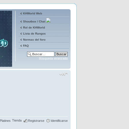
KHWorld Web
Shoutbox / Chat
Rol de KHWorld
Lista de Rangos
Normas del foro
FAQ
Búsqueda avanzada
Tienda
Platines
Registrarse
Identificarse