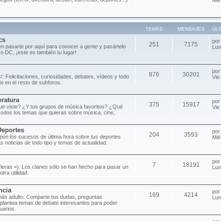
TEMAS
MENSAJES
ÚL
cs
po
251
7175
n pasarte por aquí para conocer a gente y pasártelo
Lun
 o DC, ¡este es también tu lugar!
po
876
30201
!: Felicitaciones, curiosidades, debates, vídeos y todo
Vie
o en el resto de subforos.
eratura
po
375
15917
 que viste? ¿Y tus grupos de música favoritos? ¿Qué
Vie
todos los temas que quieras sobre música, cine,
Deportes
po
204
3593
pón los sucesos de última hora sobre tus deportes
Mié
as noticias de todo tipo y temas de actualidad.
po
7
18191
efieras =). Los clanes sólo se han hecho para pasar un
Lun
tra utilidad.
ncia
po
169
4214
más adulto: Comparte tus dudas, preguntas
Lun
 plantea temas de debate interesantes para poder
uarios.