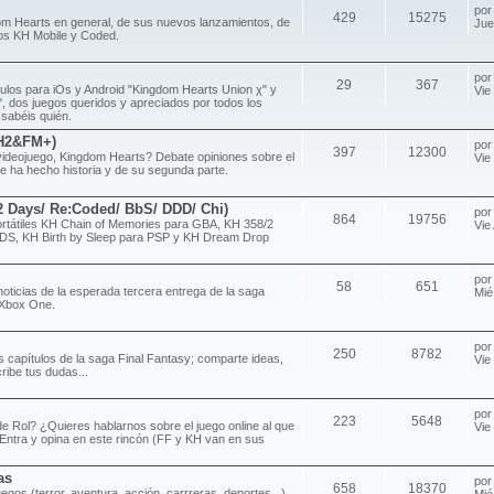
po
429
15275
om Hearts en general, de sus nuevos lanzamientos, de
Jue
ulos KH Mobile y Coded.
po
29
367
ítulos para iOs y Android "Kingdom Hearts Union χ" y
Vie
 dos juegos queridos y apreciados por todos los
 sabéis quién.
H2&FM+)
po
397
12300
videojuego, Kingdom Hearts? Debate opiniones sobre el
Vie
e ha hecho historia y de su segunda parte.
/2 Days/ Re:Coded/ BbS/ DDD/ Chi)
po
864
19756
rtátiles KH Chain of Memories para GBA, KH 358/2
Vie
DS, KH Birth by Sleep para PSP y KH Dream Drop
po
58
651
noticias de la esperada tercera entrega de la saga
Mié
 Xbox One.
po
250
8782
s capítulos de la saga Final Fantasy; comparte ideas,
Vie
ribe tus dudas...
po
223
5648
e Rol? ¿Quieres hablarnos sobre el juego online al que
Vie
Entra y opina en este rincón (FF y KH van en sus
as
po
658
18370
uegos (terror, aventura, acción, carrreras, deportes...)
Mié