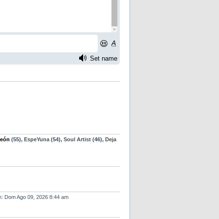
eón
(55),
EspeYuna
(54),
Soul Artist
(46),
Deja
 en: Dom Ago 09, 2026 8:44 am