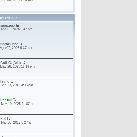
TIMO MENSAJE
r
sagatiago
 Abr 15, 2024 5:47 pm
r
rtdcamughe
 Ago 07, 2026 9:37 am
r
GuilleOrgWbo
 May 26, 2023 11:16 pm
r
hinmo
 Sep 23, 2015 4:05 pm
r
RedXIII
 Nov 10, 2025 11:07 pm
r
Nell
 Mar 20, 2017 3:27 am