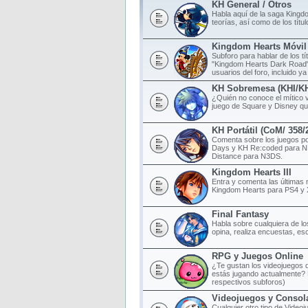
KH General / Otros
Habla aquí de la saga Kingd
teorías, así como de los tít
Kingdom Hearts Móvil
Subforo para hablar de los t
"Kingdom Hearts Dark Road",
usuarios del foro, incluido ya
KH Sobremesa (KHI/K
¿Quién no conoce el mítico 
juego de Square y Disney qu
KH Portátil (CoM/ 358
Comenta sobre los juegos po
Days y KH Re:coded para N
Distance para N3DS.
Kingdom Hearts III
Entra y comenta las últimas 
Kingdom Hearts para PS4 y
Final Fantasy
Habla sobre cualquiera de lo
opina, realiza encuestas, esc
RPG y Juegos Online
¿Te gustan los videojuegos d
estás jugando actualmente? 
respectivos subforos)
Videojuegos y Consol
Cualquier otro tipo de Videoj