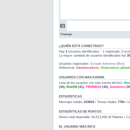
¿QUIÉN ESTÁ CONECTADO?
Hay
2
Usuarios identificados :: 1 registrado, 0 ocu
La mayor cantidad de usuarios identificados fue
3
Usuarios registrados:
Google Adsense [Bot]
Referencia:
Administradores
,
Moderadores global
USUARIOS CON MAS KARMA
Lista de los usuarios con mas karma del foro:
Men
(44),
RedXIII
(41),
TERRBOX
(40),
Sometron
(39
ESTADÍSTICAS
Mensajes totales
243604
• Temas totales
7784
• U
ESTADÍSTICAS DE PUNTOS
Dinero total disponible: 50,513,936.35 Platines • 
EL USUARIO MÁS RICO