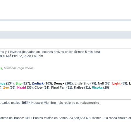
ltos y 1 invitado (basados en usuarios activos en los últimos 5 minutos)
90
el Mié Ene 22, 2020 1:51 am
es
,
Usuarios registrados
tos
(134),
Sito
(127),
Zodiark
(103),
Demyx
(102),
Little Sho
(75),
Nell
(65),
Light
(59),
L
),
Zee
(36),
Naxid
(33),
Cloty
(31),
Final Fan
(31),
Kailee
(31),
Risoka
(29)
suarios totales
4954
• Nuestro Miembro más reciente es
rtdcamughe
Cuentas del Banco: 316 • Puntos totales en Banco: 23,838,683.69 Platines • La ronda finaliza