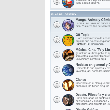
tiene cabida aquí =).
ISLAS DEL DESTINO
Manga, Anime y Cómi
Si eres un Otaku, no dudes e
bien. Y si eres fan de Marvel
Off Topic
¡Para cualquier tipo de cosas
aquello que no esté englobad
Subforo:
Chorrilandia
Música, Cine, TV y Lit
¿Cuál fue la última película
libro estás leyendo? Debate 
televisión y literatura aquí.
Noticias en general y 
Comenta lo que quieras y ex
favoritos, así como las últim
Clanes
Inscríbete en el clan que pr
buen rato, no tienen ninguna o
Debate, Filosofía y cie
Entra si buscas un subforo 
existenciales y cuestiones y
discutirlos con el resto de us
Diseño Gráfico