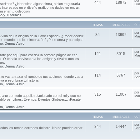
po
444
18972
critorio? ¿Necesitas alguna firma, o bien te gustaría
Lun
 interesado en el diseño gráfico, no dudes en entrar,
enseñar tu colección.
o y Tutoriales
TEMAS
MENSAJES
ÚL
po
85
13992
ca vida de un elegido de la Llave Espada? ¿Poder decidir
Mar
 los mundos de los sincorazón? ¡Pues entra y participa!
no
,
Denna
,
Astro
po
121
3015
sate por aquí para escribir la primera página de ese
Mar
da. O échale un vistazo a los amigos y rivales con los
uro.
no
,
Denna
,
Astro
po
114
6767
e vas a trazar el rumbo de tus acciones, donde vas a
Sab
va a escribirse tu historia
no
,
Denna
,
Astro
po
315
11007
rarte con todo aquello relacionado con el rol y que no
Mar
ubforos! Libres, Eventos, Eventos Globales... ¡Pásate,
no
,
Denna
,
Astro
TEMAS
MENSAJES
ÚL
po
344
14444
todos los temas cerrados del foro. No se pueden crear
Sab