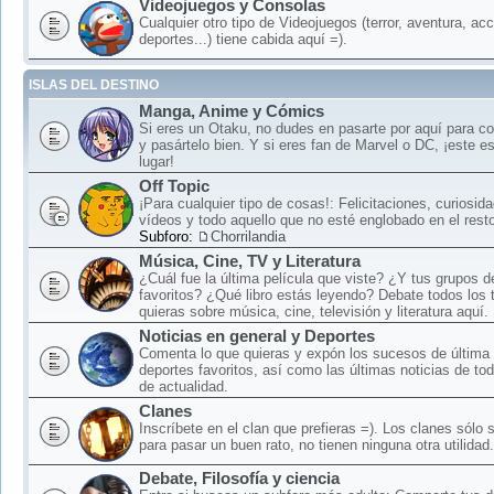
Videojuegos y Consolas
Cualquier otro tipo de Videojuegos (terror, aventura, acc
deportes...) tiene cabida aquí =).
ISLAS DEL DESTINO
Manga, Anime y Cómics
Si eres un Otaku, no dudes en pasarte por aquí para c
y pasártelo bien. Y si eres fan de Marvel o DC, ¡este e
lugar!
Off Topic
¡Para cualquier tipo de cosas!: Felicitaciones, curiosid
vídeos y todo aquello que no esté englobado en el rest
Subforo:
Chorrilandia
Música, Cine, TV y Literatura
¿Cuál fue la última película que viste? ¿Y tus grupos 
favoritos? ¿Qué libro estás leyendo? Debate todos los
quieras sobre música, cine, televisión y literatura aquí.
Noticias en general y Deportes
Comenta lo que quieras y expón los sucesos de última 
deportes favoritos, así como las últimas noticias de to
de actualidad.
Clanes
Inscríbete en el clan que prefieras =). Los clanes sólo
para pasar un buen rato, no tienen ninguna otra utilidad.
Debate, Filosofía y ciencia