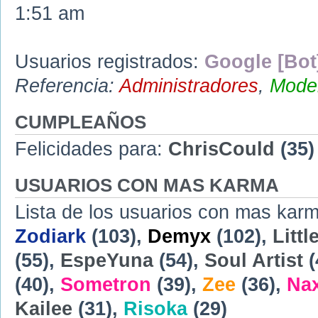
1:51 am
Usuarios registrados:
Google [Bot
Referencia:
Administradores
,
Moder
CUMPLEAÑOS
Felicidades para:
ChrisCould
(35)
USUARIOS CON MAS KARMA
Lista de los usuarios con mas karm
Zodiark
(103),
Demyx
(102),
Littl
(55),
EspeYuna
(54),
Soul Artist
(
(40),
Sometron
(39),
Zee
(36),
Na
Kailee
(31),
Risoka
(29)