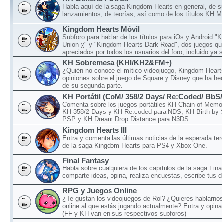
Habla aquí de la saga Kingdom Hearts en general, de 
lanzamientos, de teorías, así como de los títulos KH M
Kingdom Hearts Móvil
Subforo para hablar de los títulos para iOs y Android 
Union χ" y "Kingdom Hearts Dark Road", dos juegos qu
apreciados por todos los usuarios del foro, incluido ya 
KH Sobremesa (KHI/KH2&FM+)
¿Quién no conoce el mítico videojuego, Kingdom Hear
opiniones sobre el juego de Square y Disney que ha hec
de su segunda parte.
KH Portátil (CoM/ 358/2 Days/ Re:Coded/ BbS
Comenta sobre los juegos portátiles KH Chain of Memo
KH 358/2 Days y KH Re:coded para NDS, KH Birth by 
PSP y KH Dream Drop Distance para N3DS.
Kingdom Hearts III
Entra y comenta las últimas noticias de la esperada ter
de la saga Kingdom Hearts para PS4 y Xbox One.
Final Fantasy
Habla sobre cualquiera de los capítulos de la saga Fina
comparte ideas, opina, realiza encuestas, escribe tus d
RPG y Juegos Online
¿Te gustan los videojuegos de Rol? ¿Quieres hablarnos
online al que estás jugando actualmente? Entra y opina
(FF y KH van en sus respectivos subforos)