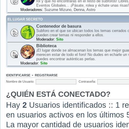
rol y que no encontrarás en el resto de subforos! Libre
Eventos Globales... ¡Pásate, rolea y échate unas risas!
Moderadores:
Suzume Mizuno
,
Denna
,
Astro
EL LUGAR SECRETO
Contenedor de basura
Subforo en el que se ubican todos los temas cerrados d
pueden crear temas ni responder a ellos.
Moderador:
Sito
Biblioteca
¡El lugar donde se almacenan los temas que mejor gua
merecen estar de todo el foro! No dudes en echarle un 
puedes encontrar auténticas perlas.
Moderador:
Sito
IDENTIFICARSE
•
REGISTRARSE
Nombre de Usuario:
Contraseña:
¿QUIÉN ESTÁ CONECTADO?
Hay
2
Usuarios identificados :: 1 r
en usuarios activos en los últimos 
La mayor cantidad de usuarios iden