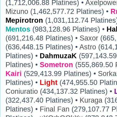
(1,712,006.88 Platines) •
Axelpowe
Mizuno
(1,462,577.72 Platines) •
R
Mepirotron
(1,031,112.74 Platines
Mentos
(983,128.96 Platines) •
Ha
(691,216.48 Platines) •
Saxor
(665,
(636,448.15 Platines) •
Astro
(614,1
Platines) •
DahmuzaK
(597,143.59 
Platines) •
Sometron
(555,869.50 P
Kairi
(529,413.99 Platines) •
Sorka
Platines) •
Light
(474,955.50 Plati
Coniuratio
(434,137.32 Platines) •
(322,437.40 Platines) •
Kuraga
(316
Platines) •
Final Fan
(279,107.77 Pl