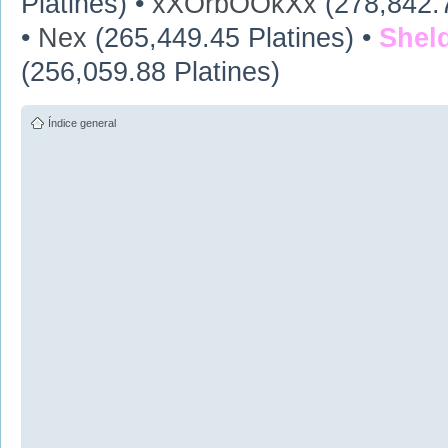
Platines) •
xXOrbOOkXx
(278,842.7
•
Nex
(265,449.45 Platines) •
Shel
(256,059.88 Platines)
Índice general