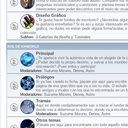
Entra si buscas un subforo más adulto: Comparte tus 
preguntas existenciales y cuestiones y plantea temas 
interesantes para poder discutirlos con el resto de usua
Diseño Gráfico
¿Te gusta hacer fondos de escritorio? ¿Necesitas algun
te gustaría enseñarlas? Si es así y estás interesado en
gráfico, no dudes en entrar, pedir alguna firma/avatar, o
colección.
Subforo:
Galerías de diseño y Tutoriales
ROL DE KHWORLD
Principal
¿Te apetece vivir la auténtica vida de un elegido de la
¿Poder decidir tu propio destino, y salvar a los mundos
sincorazón? ¡Pues entra y participa!
Moderadores:
Suzume Mizuno
,
Denna
,
Astro
Prólogos
Si ya has creado tu ficha, pásate por aquí para escribir
página de ese gran libro que va a ser tu vida. O échale
los amigos y rivales con los que te encontrarás en un f
Moderadores:
Suzume Mizuno
,
Denna
,
Astro
Tramas
Aquí es donde verdaderamente vas a trazar el rumbo d
donde vas a determinar tu destino, donde va a escribirse
Moderadores:
Suzume Mizuno
,
Denna
,
Astro
Otros temas
¡Pásate por aquí para encontrarte con todo aquello rela