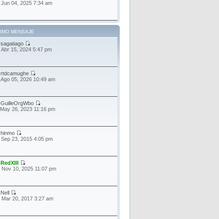
 Jun 04, 2025 7:34 am
TIMO MENSAJE
r
sagatiago
 Abr 15, 2024 5:47 pm
r
rtdcamughe
 Ago 05, 2026 10:49 am
r
GuilleOrgWbo
 May 26, 2023 11:16 pm
r
hinmo
 Sep 23, 2015 4:05 pm
r
RedXIII
 Nov 10, 2025 11:07 pm
r
Nell
 Mar 20, 2017 3:27 am