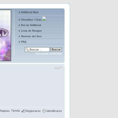
KHWorld Web
Shoutbox / Chat
Rol de KHWorld
Lista de Rangos
Normas del foro
FAQ
Búsqueda avanzada
Tienda
Platines
Registrarse
Identificarse