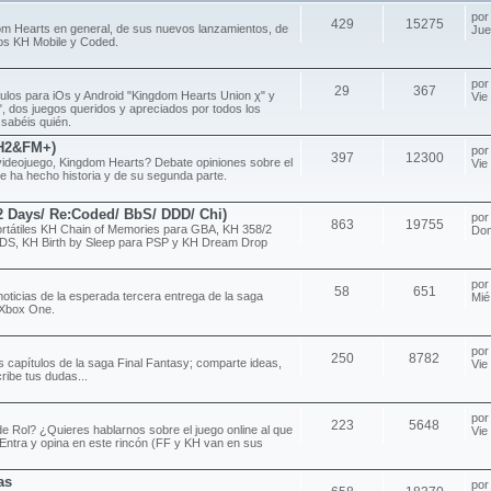
po
429
15275
om Hearts en general, de sus nuevos lanzamientos, de
Jue
ulos KH Mobile y Coded.
po
29
367
ítulos para iOs y Android "Kingdom Hearts Union χ" y
Vie
 dos juegos queridos y apreciados por todos los
 sabéis quién.
H2&FM+)
po
397
12300
videojuego, Kingdom Hearts? Debate opiniones sobre el
Vie
e ha hecho historia y de su segunda parte.
/2 Days/ Re:Coded/ BbS/ DDD/ Chi)
po
863
19755
rtátiles KH Chain of Memories para GBA, KH 358/2
Dom
DS, KH Birth by Sleep para PSP y KH Dream Drop
po
58
651
noticias de la esperada tercera entrega de la saga
Mié
 Xbox One.
po
250
8782
s capítulos de la saga Final Fantasy; comparte ideas,
Vie
ribe tus dudas...
po
223
5648
e Rol? ¿Quieres hablarnos sobre el juego online al que
Vie
Entra y opina en este rincón (FF y KH van en sus
as
po