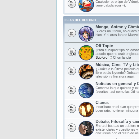
Cualquier otro tipo de Videoj
tiene cabida aquí =).
ISLAS DEL DESTINO
Manga, Anime y Cómi
Si eres un Otaku, no dudes e
bien. Y si eres fan de Marvel
Off Topic
¡Para cualquier tipo de cosas
aquello que no esté englobad
Subforo:
Chorrilandia
Música, Cine, TV y Lit
¿Cuál fue la última película
libro estás leyendo? Debate 
televisión y literatura aquí.
Noticias en general y 
Comenta lo que quieras y ex
favoritos, así como las últim
Clanes
Inscríbete en el clan que pr
buen rato, no tienen ninguna o
Debate, Filosofía y cie
Entra si buscas un subforo 
existenciales y cuestiones y
discutirlos con el resto de us