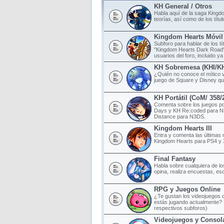
KH General / Otros
Habla aquí de la saga Kingd
teorías, así como de los tít
Kingdom Hearts Móvil
Subforo para hablar de los t
"Kingdom Hearts Dark Road",
usuarios del foro, incluido ya
KH Sobremesa (KHI/K
¿Quién no conoce el mítico 
juego de Square y Disney qu
KH Portátil (CoM/ 358
Comenta sobre los juegos po
Days y KH Re:coded para N
Distance para N3DS.
Kingdom Hearts III
Entra y comenta las últimas 
Kingdom Hearts para PS4 y
Final Fantasy
Habla sobre cualquiera de lo
opina, realiza encuestas, esc
RPG y Juegos Online
¿Te gustan los videojuegos d
estás jugando actualmente? 
respectivos subforos)
Videojuegos y Consol