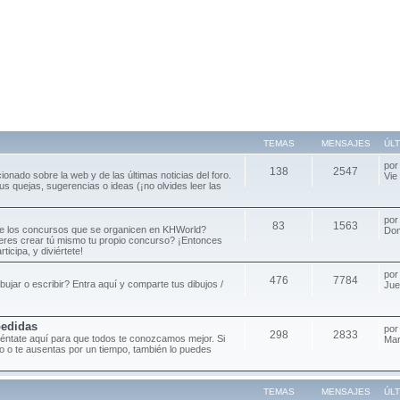
TEMAS
MENSAJES
ÚL
po
138
2547
cionado sobre la web y de las últimas noticias del foro.
Vie
s quejas, sugerencias o ideas (¡no olvides leer las
po
83
1563
de los concursos que se organicen en KHWorld?
Dom
ieres crear tú mismo tu propio concurso? ¡Entonces
ticipa, y diviértete!
po
476
7784
ibujar o escribir? Entra aquí y comparte tus dibujos /
Jue
pedidas
po
298
2833
séntate aquí para que todos te conozcamos mejor. Si
Mar
oro o te ausentas por un tiempo, también lo puedes
TEMAS
MENSAJES
ÚL