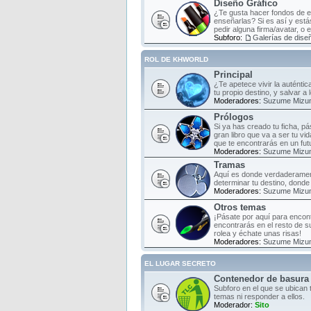
Diseño Gráfico
¿Te gusta hacer fondos de es
enseñarlas? Si es así y estás
pedir alguna firma/avatar, o 
Subforo:
Galerías de diseñ
ROL DE KHWORLD
Principal
¿Te apetece vivir la auténti
tu propio destino, y salvar a
Moderadores:
Suzume Mizu
Prólogos
Si ya has creado tu ficha, pá
gran libro que va a ser tu vi
que te encontrarás en un fut
Moderadores:
Suzume Mizu
Tramas
Aquí es donde verdaderament
determinar tu destino, donde 
Moderadores:
Suzume Mizu
Otros temas
¡Pásate por aquí para encont
encontrarás en el resto de s
rolea y échate unas risas!
Moderadores:
Suzume Mizu
EL LUGAR SECRETO
Contenedor de basura
Subforo en el que se ubican 
temas ni responder a ellos.
Moderador:
Sito