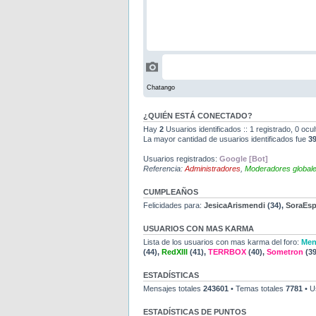
¿QUIÉN ESTÁ CONECTADO?
Hay
2
Usuarios identificados :: 1 registrado, 0 ocu
La mayor cantidad de usuarios identificados fue
3
Usuarios registrados:
Google [Bot]
Referencia:
Administradores
,
Moderadores global
CUMPLEAÑOS
Felicidades para:
JesicaArismendi
(34),
SoraEs
USUARIOS CON MAS KARMA
Lista de los usuarios con mas karma del foro:
Men
(44),
RedXIII
(41),
TERRBOX
(40),
Sometron
(39
ESTADÍSTICAS
Mensajes totales
243601
• Temas totales
7781
• U
ESTADÍSTICAS DE PUNTOS