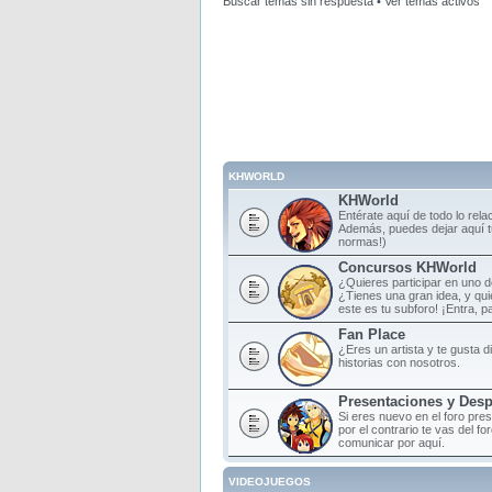
Buscar temas sin respuesta
•
Ver temas activos
KHWORLD
KHWorld
Entérate aquí de todo lo rela
Además, puedes dejar aquí tu
normas!)
Concursos KHWorld
¿Quieres participar en uno 
¿Tienes una gran idea, y qu
este es tu subforo! ¡Entra, par
Fan Place
¿Eres un artista y te gusta d
historias con nosotros.
Presentaciones y Des
Si eres nuevo en el foro pre
por el contrario te vas del f
comunicar por aquí.
VIDEOJUEGOS