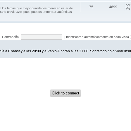
po
75
4699
an los temas que mejor guardados merecen estar de
Vie
harle un vistazo, pues puedes encontrar auténticas
Contraseña:
|
Identificarse automáticamente en cada visita