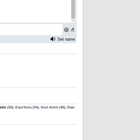
eón
(55),
EspeYuna
(54),
Soul Artist
(46),
Deja