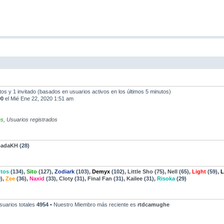
ltos y 1 invitado (basados en usuarios activos en los últimos 5 minutos)
90
el Mié Ene 22, 2020 1:51 am
es
,
Usuarios registrados
padaKH
(28)
tos
(134),
Sito
(127),
Zodiark
(103),
Demyx
(102),
Little Sho
(75),
Nell
(65),
Light
(59),
L
),
Zee
(36),
Naxid
(33),
Cloty
(31),
Final Fan
(31),
Kailee
(31),
Risoka
(29)
suarios totales
4954
• Nuestro Miembro más reciente es
rtdcamughe