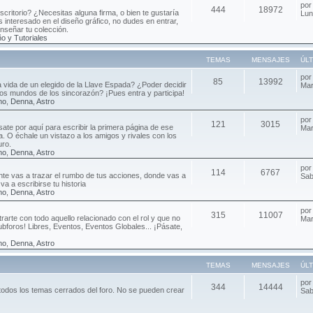
po
444
18972
critorio? ¿Necesitas alguna firma, o bien te gustaría
Lun
 interesado en el diseño gráfico, no dudes en entrar,
enseñar tu colección.
o y Tutoriales
TEMAS
MENSAJES
ÚL
po
85
13992
ca vida de un elegido de la Llave Espada? ¿Poder decidir
Mar
 los mundos de los sincorazón? ¡Pues entra y participa!
no
,
Denna
,
Astro
po
121
3015
sate por aquí para escribir la primera página de ese
Mar
da. O échale un vistazo a los amigos y rivales con los
uro.
no
,
Denna
,
Astro
po
114
6767
e vas a trazar el rumbo de tus acciones, donde vas a
Sab
va a escribirse tu historia
no
,
Denna
,
Astro
po
315
11007
rarte con todo aquello relacionado con el rol y que no
Mar
ubforos! Libres, Eventos, Eventos Globales... ¡Pásate,
no
,
Denna
,
Astro
TEMAS
MENSAJES
ÚL
po
344
14444
todos los temas cerrados del foro. No se pueden crear
Sab