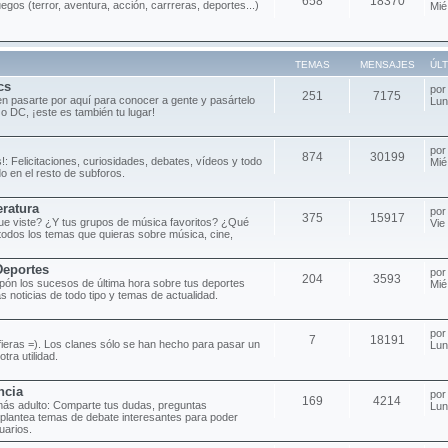
658
18370
uegos (terror, aventura, acción, carrreras, deportes...)
Mié
TEMAS
MENSAJES
ÚL
cs
po
251
7175
n pasarte por aquí para conocer a gente y pasártelo
Lun
 o DC, ¡este es también tu lugar!
po
874
30199
!: Felicitaciones, curiosidades, debates, vídeos y todo
Mié
o en el resto de subforos.
eratura
po
375
15917
 que viste? ¿Y tus grupos de música favoritos? ¿Qué
Vie
todos los temas que quieras sobre música, cine,
Deportes
po
204
3593
pón los sucesos de última hora sobre tus deportes
Mié
as noticias de todo tipo y temas de actualidad.
po
7
18191
efieras =). Los clanes sólo se han hecho para pasar un
Lun
tra utilidad.
ncia
po
169
4214
más adulto: Comparte tus dudas, preguntas
Lun
 plantea temas de debate interesantes para poder
uarios.