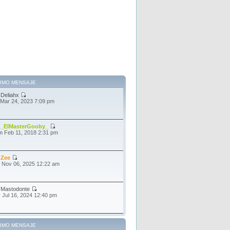
TIMO MENSAJE
r
Deliahx
 Mar 24, 2023 7:09 pm
r
_ElMasterGooby_
 Feb 11, 2018 2:31 pm
r
Zee
 Nov 06, 2025 12:22 am
r
Mastodonte
 Jul 16, 2024 12:40 pm
TIMO MENSAJE