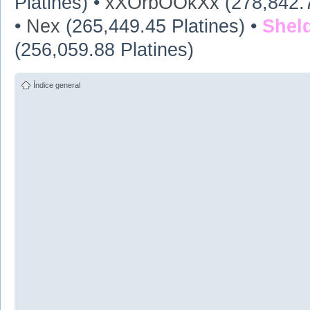
Platines) •
xXOrbOOkXx
(278,842.7
•
Nex
(265,449.45 Platines) •
Shel
(256,059.88 Platines)
Índice general