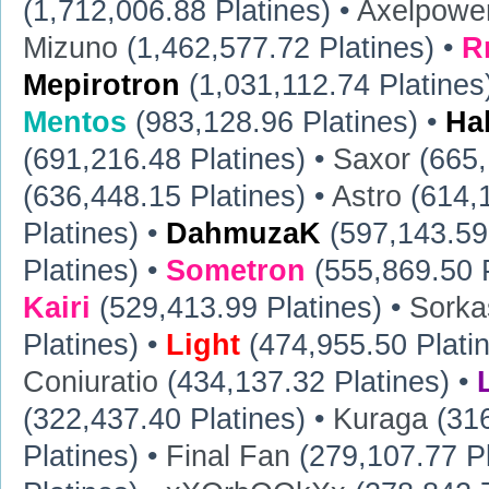
(1,712,006.88 Platines) •
Axelpowe
Mizuno
(1,462,577.72 Platines) •
R
Mepirotron
(1,031,112.74 Platines
Mentos
(983,128.96 Platines) •
Ha
(691,216.48 Platines) •
Saxor
(665,
(636,448.15 Platines) •
Astro
(614,1
Platines) •
DahmuzaK
(597,143.59 
Platines) •
Sometron
(555,869.50 P
Kairi
(529,413.99 Platines) •
Sorka
Platines) •
Light
(474,955.50 Plati
Coniuratio
(434,137.32 Platines) •
(322,437.40 Platines) •
Kuraga
(316
Platines) •
Final Fan
(279,107.77 Pl