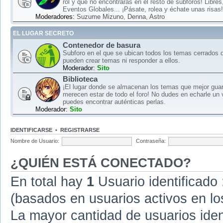
rol y que no encontrarás en el resto de subforos! Libre
Eventos Globales... ¡Pásate, rolea y échate unas risas!
Moderadores:
Suzume Mizuno
,
Denna
,
Astro
EL LUGAR SECRETO
Contenedor de basura
Subforo en el que se ubican todos los temas cerrados d
pueden crear temas ni responder a ellos.
Moderador:
Sito
Biblioteca
¡El lugar donde se almacenan los temas que mejor gua
merecen estar de todo el foro! No dudes en echarle un 
puedes encontrar auténticas perlas.
Moderador:
Sito
IDENTIFICARSE
•
REGISTRARSE
Nombre de Usuario:
Contraseña:
¿QUIÉN ESTÁ CONECTADO?
En total hay
1
Usuario identificado :
(basados en usuarios activos en lo
La mayor cantidad de usuarios iden