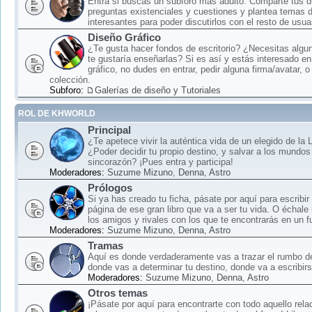
Entra si buscas un subforo más adulto: Comparte tus 
preguntas existenciales y cuestiones y plantea temas 
interesantes para poder discutirlos con el resto de usua
Diseño Gráfico
¿Te gusta hacer fondos de escritorio? ¿Necesitas algun
te gustaría enseñarlas? Si es así y estás interesado en
gráfico, no dudes en entrar, pedir alguna firma/avatar, o
colección.
Subforo:
Galerías de diseño y Tutoriales
ROL DE KHWORLD
Principal
¿Te apetece vivir la auténtica vida de un elegido de la
¿Poder decidir tu propio destino, y salvar a los mundos
sincorazón? ¡Pues entra y participa!
Moderadores:
Suzume Mizuno
,
Denna
,
Astro
Prólogos
Si ya has creado tu ficha, pásate por aquí para escribir
página de ese gran libro que va a ser tu vida. O échale
los amigos y rivales con los que te encontrarás en un f
Moderadores:
Suzume Mizuno
,
Denna
,
Astro
Tramas
Aquí es donde verdaderamente vas a trazar el rumbo d
donde vas a determinar tu destino, donde va a escribirse
Moderadores:
Suzume Mizuno
,
Denna
,
Astro
Otros temas
¡Pásate por aquí para encontrarte con todo aquello rela