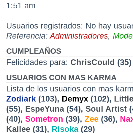
1:51 am
Usuarios registrados: No hay usuari
Referencia:
Administradores
,
Moder
CUMPLEAÑOS
Felicidades para:
ChrisCould
(35)
USUARIOS CON MAS KARMA
Lista de los usuarios con mas karm
Zodiark
(103),
Demyx
(102),
Littl
(55),
EspeYuna
(54),
Soul Artist
(
(40),
Sometron
(39),
Zee
(36),
Na
Kailee
(31),
Risoka
(29)