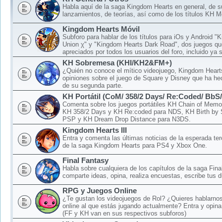
Habla aquí de la saga Kingdom Hearts en general, de 
lanzamientos, de teorías, así como de los títulos KH M
Kingdom Hearts Móvil
Subforo para hablar de los títulos para iOs y Android 
Union χ" y "Kingdom Hearts Dark Road", dos juegos qu
apreciados por todos los usuarios del foro, incluido ya 
KH Sobremesa (KHI/KH2&FM+)
¿Quién no conoce el mítico videojuego, Kingdom Hear
opiniones sobre el juego de Square y Disney que ha hec
de su segunda parte.
KH Portátil (CoM/ 358/2 Days/ Re:Coded/ BbS
Comenta sobre los juegos portátiles KH Chain of Memo
KH 358/2 Days y KH Re:coded para NDS, KH Birth by 
PSP y KH Dream Drop Distance para N3DS.
Kingdom Hearts III
Entra y comenta las últimas noticias de la esperada ter
de la saga Kingdom Hearts para PS4 y Xbox One.
Final Fantasy
Habla sobre cualquiera de los capítulos de la saga Fina
comparte ideas, opina, realiza encuestas, escribe tus d
RPG y Juegos Online
¿Te gustan los videojuegos de Rol? ¿Quieres hablarnos
online al que estás jugando actualmente? Entra y opina
(FF y KH van en sus respectivos subforos)