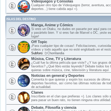
Videojuegos y Consolas
Cualquier otro tipo de Videojuegos (terror, aventura, acc
deportes...) tiene cabida aquí =).
ISLAS DEL DESTINO
Manga, Anime y Cómics
Si eres un Otaku, no dudes en pasarte por aquí para c
y pasártelo bien. Y si eres fan de Marvel o DC, ¡este e
lugar!
Off Topic
¡Para cualquier tipo de cosas!: Felicitaciones, curiosid
vídeos y todo aquello que no esté englobado en el rest
Subforo:
Chorrilandia
Música, Cine, TV y Literatura
¿Cuál fue la última película que viste? ¿Y tus grupos 
favoritos? ¿Qué libro estás leyendo? Debate todos los
quieras sobre música, cine, televisión y literatura aquí.
Noticias en general y Deportes
Comenta lo que quieras y expón los sucesos de última 
deportes favoritos, así como las últimas noticias de to
de actualidad.
Clanes
Inscríbete en el clan que prefieras =). Los clanes sólo
para pasar un buen rato, no tienen ninguna otra utilidad.
Debate, Filosofía y ciencia