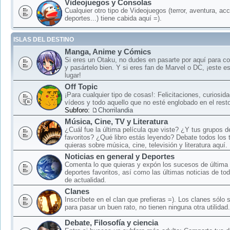
Videojuegos y Consolas
Cualquier otro tipo de Videojuegos (terror, aventura, acc
deportes...) tiene cabida aquí =).
ISLAS DEL DESTINO
Manga, Anime y Cómics
Si eres un Otaku, no dudes en pasarte por aquí para c
y pasártelo bien. Y si eres fan de Marvel o DC, ¡este e
lugar!
Off Topic
¡Para cualquier tipo de cosas!: Felicitaciones, curiosid
vídeos y todo aquello que no esté englobado en el rest
Subforo:
Chorrilandia
Música, Cine, TV y Literatura
¿Cuál fue la última película que viste? ¿Y tus grupos 
favoritos? ¿Qué libro estás leyendo? Debate todos los
quieras sobre música, cine, televisión y literatura aquí.
Noticias en general y Deportes
Comenta lo que quieras y expón los sucesos de última 
deportes favoritos, así como las últimas noticias de to
de actualidad.
Clanes
Inscríbete en el clan que prefieras =). Los clanes sólo
para pasar un buen rato, no tienen ninguna otra utilidad.
Debate, Filosofía y ciencia