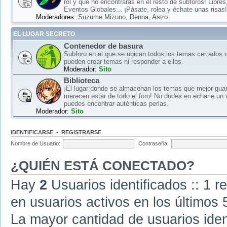
rol y que no encontrarás en el resto de subforos! Libre
Eventos Globales... ¡Pásate, rolea y échate unas risas!
Moderadores:
Suzume Mizuno
,
Denna
,
Astro
EL LUGAR SECRETO
Contenedor de basura
Subforo en el que se ubican todos los temas cerrados d
pueden crear temas ni responder a ellos.
Moderador:
Sito
Biblioteca
¡El lugar donde se almacenan los temas que mejor gua
merecen estar de todo el foro! No dudes en echarle un 
puedes encontrar auténticas perlas.
Moderador:
Sito
IDENTIFICARSE
•
REGISTRARSE
Nombre de Usuario:
Contraseña:
¿QUIÉN ESTÁ CONECTADO?
Hay
2
Usuarios identificados :: 1 r
en usuarios activos en los últimos 
La mayor cantidad de usuarios iden