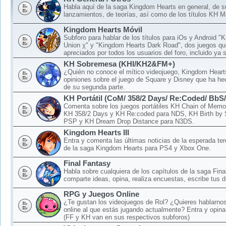
Habla aquí de la saga Kingdom Hearts en general, de 
lanzamientos, de teorías, así como de los títulos KH M
Kingdom Hearts Móvil
Subforo para hablar de los títulos para iOs y Android 
Union χ" y "Kingdom Hearts Dark Road", dos juegos qu
apreciados por todos los usuarios del foro, incluido ya 
KH Sobremesa (KHI/KH2&FM+)
¿Quién no conoce el mítico videojuego, Kingdom Hear
opiniones sobre el juego de Square y Disney que ha hec
de su segunda parte.
KH Portátil (CoM/ 358/2 Days/ Re:Coded/ BbS
Comenta sobre los juegos portátiles KH Chain of Memo
KH 358/2 Days y KH Re:coded para NDS, KH Birth by 
PSP y KH Dream Drop Distance para N3DS.
Kingdom Hearts III
Entra y comenta las últimas noticias de la esperada ter
de la saga Kingdom Hearts para PS4 y Xbox One.
Final Fantasy
Habla sobre cualquiera de los capítulos de la saga Fina
comparte ideas, opina, realiza encuestas, escribe tus d
RPG y Juegos Online
¿Te gustan los videojuegos de Rol? ¿Quieres hablarnos
online al que estás jugando actualmente? Entra y opina
(FF y KH van en sus respectivos subforos)