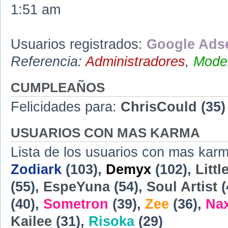
1:51 am
Usuarios registrados:
Google Adse
Referencia:
Administradores
,
Moder
CUMPLEAÑOS
Felicidades para:
ChrisCould
(35)
USUARIOS CON MAS KARMA
Lista de los usuarios con mas karm
Zodiark
(103),
Demyx
(102),
Littl
(55),
EspeYuna
(54),
Soul Artist
(
(40),
Sometron
(39),
Zee
(36),
Na
Kailee
(31),
Risoka
(29)