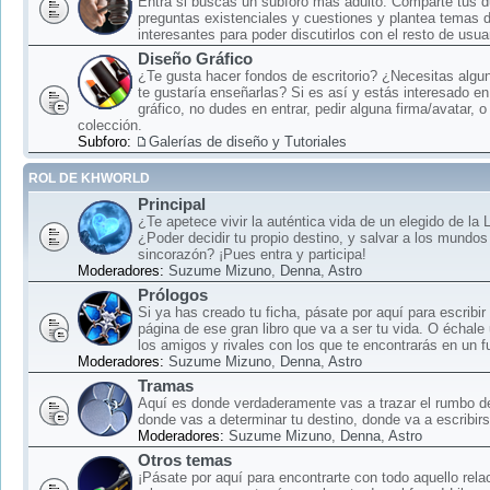
Entra si buscas un subforo más adulto: Comparte tus 
preguntas existenciales y cuestiones y plantea temas 
interesantes para poder discutirlos con el resto de usua
Diseño Gráfico
¿Te gusta hacer fondos de escritorio? ¿Necesitas algun
te gustaría enseñarlas? Si es así y estás interesado en
gráfico, no dudes en entrar, pedir alguna firma/avatar, o
colección.
Subforo:
Galerías de diseño y Tutoriales
ROL DE KHWORLD
Principal
¿Te apetece vivir la auténtica vida de un elegido de la
¿Poder decidir tu propio destino, y salvar a los mundos
sincorazón? ¡Pues entra y participa!
Moderadores:
Suzume Mizuno
,
Denna
,
Astro
Prólogos
Si ya has creado tu ficha, pásate por aquí para escribir
página de ese gran libro que va a ser tu vida. O échale
los amigos y rivales con los que te encontrarás en un f
Moderadores:
Suzume Mizuno
,
Denna
,
Astro
Tramas
Aquí es donde verdaderamente vas a trazar el rumbo d
donde vas a determinar tu destino, donde va a escribirse
Moderadores:
Suzume Mizuno
,
Denna
,
Astro
Otros temas
¡Pásate por aquí para encontrarte con todo aquello rela