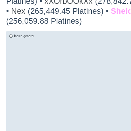
Platines) •
xXOrbOOkXx
(278,842.7
•
Nex
(265,449.45 Platines) •
Shel
(256,059.88 Platines)
Índice general