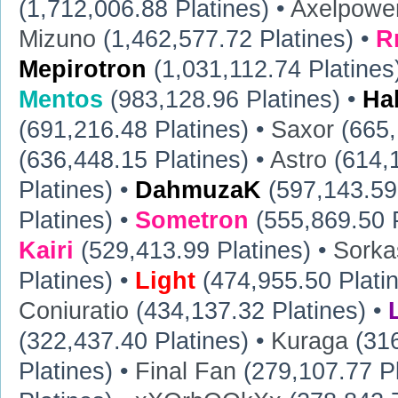
(1,712,006.88 Platines) •
Axelpowe
Mizuno
(1,462,577.72 Platines) •
R
Mepirotron
(1,031,112.74 Platines
Mentos
(983,128.96 Platines) •
Ha
(691,216.48 Platines) •
Saxor
(665,
(636,448.15 Platines) •
Astro
(614,1
Platines) •
DahmuzaK
(597,143.59 
Platines) •
Sometron
(555,869.50 P
Kairi
(529,413.99 Platines) •
Sorka
Platines) •
Light
(474,955.50 Plati
Coniuratio
(434,137.32 Platines) •
(322,437.40 Platines) •
Kuraga
(316
Platines) •
Final Fan
(279,107.77 Pl