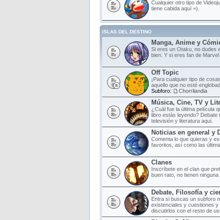
Cualquier otro tipo de Videoj
tiene cabida aquí =).
ISLAS DEL DESTINO
Manga, Anime y Cómi
Si eres un Otaku, no dudes e
bien. Y si eres fan de Marvel
Off Topic
¡Para cualquier tipo de cosas
aquello que no esté englobad
Subforo:
Chorrilandia
Música, Cine, TV y Lit
¿Cuál fue la última película
libro estás leyendo? Debate 
televisión y literatura aquí.
Noticias en general y 
Comenta lo que quieras y ex
favoritos, así como las últim
Clanes
Inscríbete en el clan que pr
buen rato, no tienen ninguna o
Debate, Filosofía y cie
Entra si buscas un subforo 
existenciales y cuestiones y
discutirlos con el resto de us