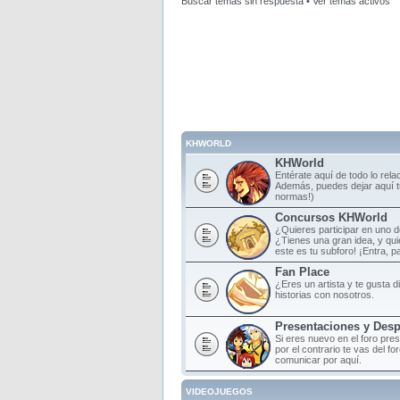
Buscar temas sin respuesta
•
Ver temas activos
KHWORLD
KHWorld
Entérate aquí de todo lo rela
Además, puedes dejar aquí tu
normas!)
Concursos KHWorld
¿Quieres participar en uno 
¿Tienes una gran idea, y qu
este es tu subforo! ¡Entra, par
Fan Place
¿Eres un artista y te gusta d
historias con nosotros.
Presentaciones y Des
Si eres nuevo en el foro pre
por el contrario te vas del f
comunicar por aquí.
VIDEOJUEGOS