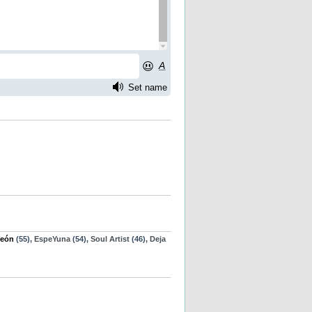
eón
(55),
EspeYuna
(54),
Soul Artist
(46),
Deja