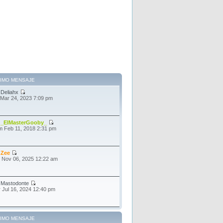
TIMO MENSAJE
r
Deliahx
 Mar 24, 2023 7:09 pm
r
_ElMasterGooby_
 Feb 11, 2018 2:31 pm
r
Zee
 Nov 06, 2025 12:22 am
r
Mastodonte
 Jul 16, 2024 12:40 pm
TIMO MENSAJE