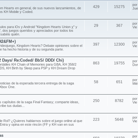
po
429
15275
om Hearts en general, de sus nuevos lanzamientos, de
Jue
ulos KH Mobile y Coded.
po
29
367
ítulos para iOs y Android "Kingdom Hearts Union χ" y
Vie
 dos juegos queridos y apreciados por todos los
 sabéis quién.
H2&FM+)
po
397
12300
videojuego, Kingdom Hearts? Debate opiniones sobre el
Vie
e ha hecho historia y de su segunda parte.
/2 Days/ Re:Coded/ BbS/ DDD/ Chi)
po
863
19755
rtátiles KH Chain of Memories para GBA, KH 358/2
Dom
DS, KH Birth by Sleep para PSP y KH Dream Drop
po
58
651
noticias de la esperada tercera entrega de la saga
Mié
 Xbox One.
po
250
8782
s capítulos de la saga Final Fantasy; comparte ideas,
Vie
ribe tus dudas...
po
223
5648
e Rol? ¿Quieres hablarnos sobre el juego online al que
Vie
Entra y opina en este rincón (FF y KH van en sus
as
po