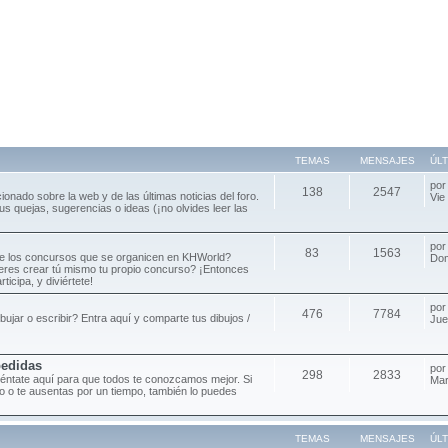
TEMAS
MENSAJES
ÚL
po
138
2547
cionado sobre la web y de las últimas noticias del foro.
Vie
s quejas, sugerencias o ideas (¡no olvides leer las
po
83
1563
de los concursos que se organicen en KHWorld?
Dom
ieres crear tú mismo tu propio concurso? ¡Entonces
ticipa, y diviértete!
po
476
7784
ibujar o escribir? Entra aquí y comparte tus dibujos /
Jue
pedidas
po
298
2833
séntate aquí para que todos te conozcamos mejor. Si
Mar
oro o te ausentas por un tiempo, también lo puedes
TEMAS
MENSAJES
ÚL