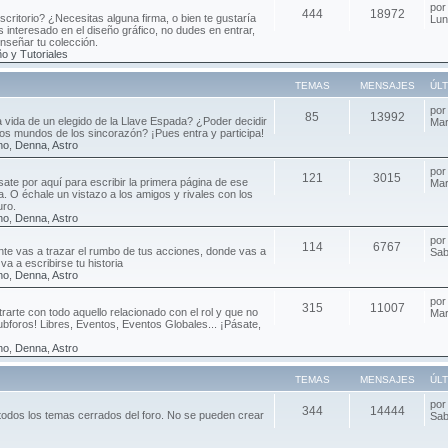
po
444
18972
critorio? ¿Necesitas alguna firma, o bien te gustaría
Lun
 interesado en el diseño gráfico, no dudes en entrar,
enseñar tu colección.
o y Tutoriales
TEMAS
MENSAJES
ÚL
po
85
13992
ca vida de un elegido de la Llave Espada? ¿Poder decidir
Mar
 los mundos de los sincorazón? ¡Pues entra y participa!
no
,
Denna
,
Astro
po
121
3015
sate por aquí para escribir la primera página de ese
Mar
da. O échale un vistazo a los amigos y rivales con los
uro.
no
,
Denna
,
Astro
po
114
6767
e vas a trazar el rumbo de tus acciones, donde vas a
Sab
va a escribirse tu historia
no
,
Denna
,
Astro
po
315
11007
rarte con todo aquello relacionado con el rol y que no
Mar
ubforos! Libres, Eventos, Eventos Globales... ¡Pásate,
no
,
Denna
,
Astro
TEMAS
MENSAJES
ÚL
po
344
14444
todos los temas cerrados del foro. No se pueden crear
Sab