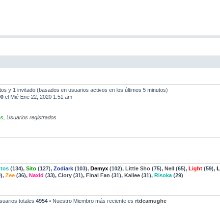
ltos y 1 invitado (basados en usuarios activos en los últimos 5 minutos)
90
el Mié Ene 22, 2020 1:51 am
es
,
Usuarios registrados
tos
(134),
Sito
(127),
Zodiark
(103),
Demyx
(102),
Little Sho
(75),
Nell
(65),
Light
(59),
L
),
Zee
(36),
Naxid
(33),
Cloty
(31),
Final Fan
(31),
Kailee
(31),
Risoka
(29)
suarios totales
4954
• Nuestro Miembro más reciente es
rtdcamughe