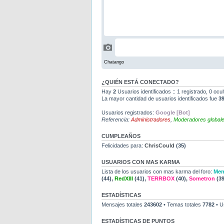
¿QUIÉN ESTÁ CONECTADO?
Hay
2
Usuarios identificados :: 1 registrado, 0 ocu
La mayor cantidad de usuarios identificados fue
3
Usuarios registrados:
Google [Bot]
Referencia:
Administradores
,
Moderadores global
CUMPLEAÑOS
Felicidades para:
ChrisCould
(35)
USUARIOS CON MAS KARMA
Lista de los usuarios con mas karma del foro:
Men
(44),
RedXIII
(41),
TERRBOX
(40),
Sometron
(39
ESTADÍSTICAS
Mensajes totales
243602
• Temas totales
7782
• U
ESTADÍSTICAS DE PUNTOS