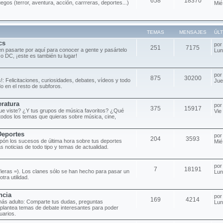
658
18370
uegos (terror, aventura, acción, carrreras, deportes...)
Mié
TEMAS
MENSAJES
ÚL
cs
po
251
7175
n pasarte por aquí para conocer a gente y pasártelo
Lun
 o DC, ¡este es también tu lugar!
po
875
30200
!: Felicitaciones, curiosidades, debates, vídeos y todo
Jue
o en el resto de subforos.
eratura
po
375
15917
 que viste? ¿Y tus grupos de música favoritos? ¿Qué
Vie
todos los temas que quieras sobre música, cine,
Deportes
po
204
3593
pón los sucesos de última hora sobre tus deportes
Mié
as noticias de todo tipo y temas de actualidad.
po
7
18191
efieras =). Los clanes sólo se han hecho para pasar un
Lun
tra utilidad.
ncia
po
169
4214
más adulto: Comparte tus dudas, preguntas
Lun
 plantea temas de debate interesantes para poder
uarios.