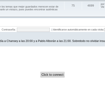
po
75
4699
an los temas que mejor guardados merecen estar de
Vie
harle un vistazo, pues puedes encontrar auténticas
Contraseña:
|
Identificarse automáticamente en cada visita