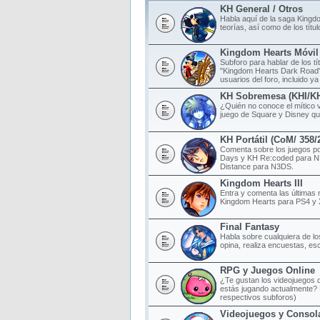
KH General / Otros
Habla aquí de la saga Kingd
teorías, así como de los tít
Kingdom Hearts Móvil
Subforo para hablar de los t
"Kingdom Hearts Dark Road",
usuarios del foro, incluido ya
KH Sobremesa (KHI/K
¿Quién no conoce el mítico 
juego de Square y Disney qu
KH Portátil (CoM/ 358
Comenta sobre los juegos po
Days y KH Re:coded para N
Distance para N3DS.
Kingdom Hearts III
Entra y comenta las últimas 
Kingdom Hearts para PS4 y
Final Fantasy
Habla sobre cualquiera de lo
opina, realiza encuestas, esc
RPG y Juegos Online
¿Te gustan los videojuegos d
estás jugando actualmente? 
respectivos subforos)
Videojuegos y Consol