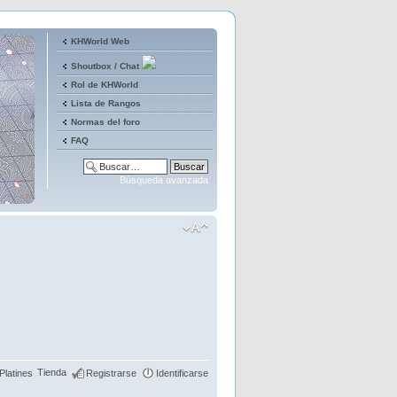
KHWorld Web
Shoutbox / Chat
Rol de KHWorld
Lista de Rangos
Normas del foro
FAQ
Búsqueda avanzada
Tienda
Platines
Registrarse
Identificarse