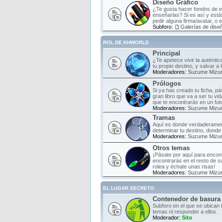
Diseño Gráfico
¿Te gusta hacer fondos de es
enseñarlas? Si es así y estás
pedir alguna firma/avatar, o 
Subforo:
Galerías de diseñ
ROL DE KHWORLD
Principal
¿Te apetece vivir la auténti
tu propio destino, y salvar a
Moderadores:
Suzume Mizu
Prólogos
Si ya has creado tu ficha, pá
gran libro que va a ser tu vi
que te encontrarás en un fut
Moderadores:
Suzume Mizu
Tramas
Aquí es donde verdaderament
determinar tu destino, donde 
Moderadores:
Suzume Mizu
Otros temas
¡Pásate por aquí para encont
encontrarás en el resto de s
rolea y échate unas risas!
Moderadores:
Suzume Mizu
EL LUGAR SECRETO
Contenedor de basura
Subforo en el que se ubican 
temas ni responder a ellos.
Moderador:
Sito