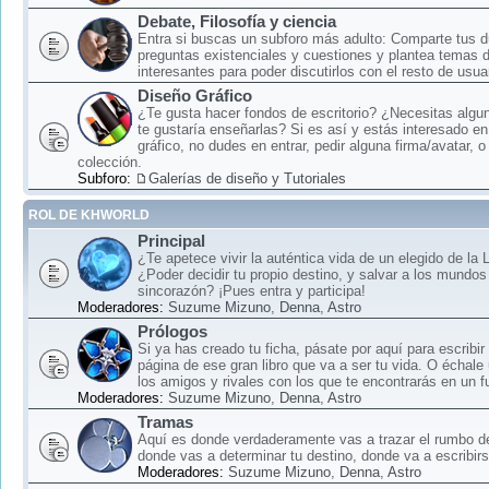
Debate, Filosofía y ciencia
Entra si buscas un subforo más adulto: Comparte tus 
preguntas existenciales y cuestiones y plantea temas 
interesantes para poder discutirlos con el resto de usua
Diseño Gráfico
¿Te gusta hacer fondos de escritorio? ¿Necesitas algun
te gustaría enseñarlas? Si es así y estás interesado en
gráfico, no dudes en entrar, pedir alguna firma/avatar, o
colección.
Subforo:
Galerías de diseño y Tutoriales
ROL DE KHWORLD
Principal
¿Te apetece vivir la auténtica vida de un elegido de la
¿Poder decidir tu propio destino, y salvar a los mundos
sincorazón? ¡Pues entra y participa!
Moderadores:
Suzume Mizuno
,
Denna
,
Astro
Prólogos
Si ya has creado tu ficha, pásate por aquí para escribir
página de ese gran libro que va a ser tu vida. O échale
los amigos y rivales con los que te encontrarás en un f
Moderadores:
Suzume Mizuno
,
Denna
,
Astro
Tramas
Aquí es donde verdaderamente vas a trazar el rumbo d
donde vas a determinar tu destino, donde va a escribirse
Moderadores:
Suzume Mizuno
,
Denna
,
Astro