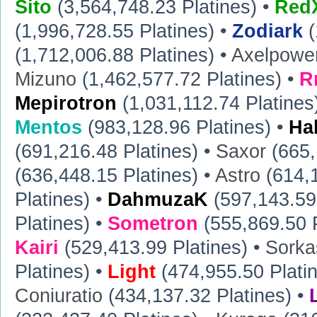
Sito
(3,564,748.23 Platines) •
RedX
(1,996,728.55 Platines) •
Zodiark
(
(1,712,006.88 Platines) •
Axelpowe
Mizuno
(1,462,577.72 Platines) •
R
Mepirotron
(1,031,112.74 Platines
Mentos
(983,128.96 Platines) •
Ha
(691,216.48 Platines) •
Saxor
(665,
(636,448.15 Platines) •
Astro
(614,1
Platines) •
DahmuzaK
(597,143.59 
Platines) •
Sometron
(555,869.50 P
Kairi
(529,413.99 Platines) •
Sorka
Platines) •
Light
(474,955.50 Plati
Coniuratio
(434,137.32 Platines) •