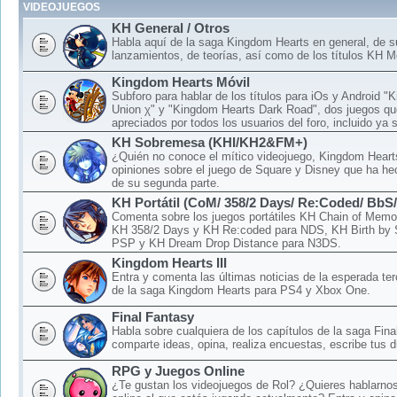
VIDEOJUEGOS
KH General / Otros
Habla aquí de la saga Kingdom Hearts en general, de 
lanzamientos, de teorías, así como de los títulos KH M
Kingdom Hearts Móvil
Subforo para hablar de los títulos para iOs y Android 
Union χ" y "Kingdom Hearts Dark Road", dos juegos qu
apreciados por todos los usuarios del foro, incluido ya 
KH Sobremesa (KHI/KH2&FM+)
¿Quién no conoce el mítico videojuego, Kingdom Hear
opiniones sobre el juego de Square y Disney que ha hec
de su segunda parte.
KH Portátil (CoM/ 358/2 Days/ Re:Coded/ BbS
Comenta sobre los juegos portátiles KH Chain of Memo
KH 358/2 Days y KH Re:coded para NDS, KH Birth by 
PSP y KH Dream Drop Distance para N3DS.
Kingdom Hearts III
Entra y comenta las últimas noticias de la esperada ter
de la saga Kingdom Hearts para PS4 y Xbox One.
Final Fantasy
Habla sobre cualquiera de los capítulos de la saga Fina
comparte ideas, opina, realiza encuestas, escribe tus d
RPG y Juegos Online
¿Te gustan los videojuegos de Rol? ¿Quieres hablarnos