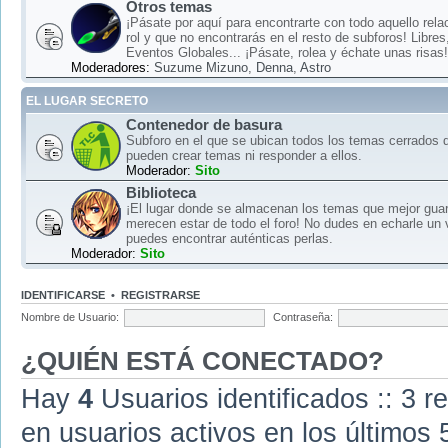
Otros temas
¡Pásate por aquí para encontrarte con todo aquello rela
rol y que no encontrarás en el resto de subforos! Libre
Eventos Globales... ¡Pásate, rolea y échate unas risas!
Moderadores:
Suzume Mizuno
,
Denna
,
Astro
EL LUGAR SECRETO
Contenedor de basura
Subforo en el que se ubican todos los temas cerrados d
pueden crear temas ni responder a ellos.
Moderador:
Sito
Biblioteca
¡El lugar donde se almacenan los temas que mejor gua
merecen estar de todo el foro! No dudes en echarle un 
puedes encontrar auténticas perlas.
Moderador:
Sito
IDENTIFICARSE
•
REGISTRARSE
Nombre de Usuario:
Contraseña:
¿QUIÉN ESTÁ CONECTADO?
Hay
4
Usuarios identificados :: 3 r
en usuarios activos en los últimos 