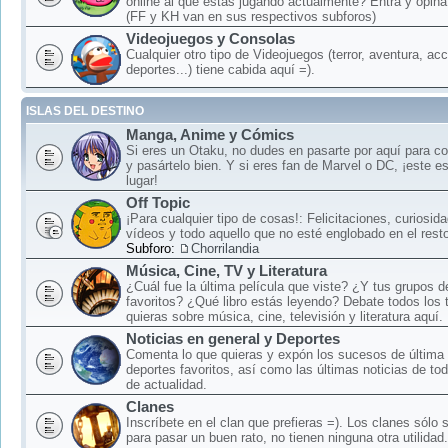
online al que estás jugando actualmente? Entra y opina
(FF y KH van en sus respectivos subforos)
Videojuegos y Consolas
Cualquier otro tipo de Videojuegos (terror, aventura, acc
deportes...) tiene cabida aquí =).
ISLAS DEL DESTINO
Manga, Anime y Cómics
Si eres un Otaku, no dudes en pasarte por aquí para c
y pasártelo bien. Y si eres fan de Marvel o DC, ¡este e
lugar!
Off Topic
¡Para cualquier tipo de cosas!: Felicitaciones, curiosid
vídeos y todo aquello que no esté englobado en el rest
Subforo:
Chorrilandia
Música, Cine, TV y Literatura
¿Cuál fue la última película que viste? ¿Y tus grupos 
favoritos? ¿Qué libro estás leyendo? Debate todos los
quieras sobre música, cine, televisión y literatura aquí.
Noticias en general y Deportes
Comenta lo que quieras y expón los sucesos de última 
deportes favoritos, así como las últimas noticias de to
de actualidad.
Clanes
Inscríbete en el clan que prefieras =). Los clanes sólo
para pasar un buen rato, no tienen ninguna otra utilidad.