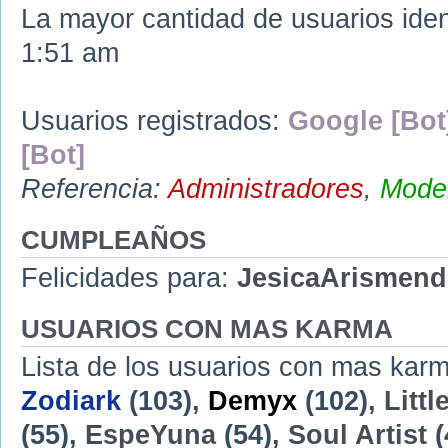
La mayor cantidad de usuarios iden
1:51 am
Usuarios registrados:
Google [Bot
[Bot]
Referencia:
Administradores
,
Moder
CUMPLEAÑOS
Felicidades para:
JesicaArismend
USUARIOS CON MAS KARMA
Lista de los usuarios con mas karm
Zodiark
(103),
Demyx
(102),
Littl
(55),
EspeYuna
(54),
Soul Artist
(