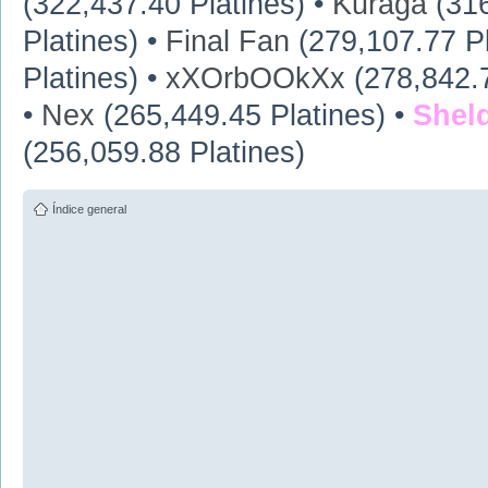
(322,437.40 Platines) •
Kuraga
(316
Platines) •
Final Fan
(279,107.77 Pl
Platines) •
xXOrbOOkXx
(278,842.7
•
Nex
(265,449.45 Platines) •
Shel
(256,059.88 Platines)
Índice general