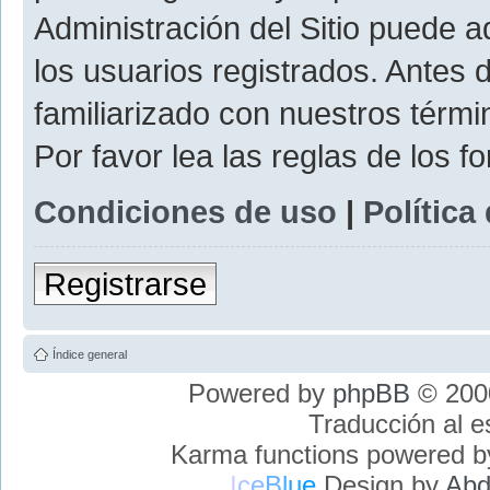
Administración del Sitio puede 
los usuarios registrados. Antes 
familiarizado con nuestros térmi
Por favor lea las reglas de los f
Condiciones de uso
|
Política
Registrarse
Índice general
Powered by
phpBB
© 2000
Traducción al 
Karma functions powered 
I
c
e
B
l
u
e
Design by
Abd