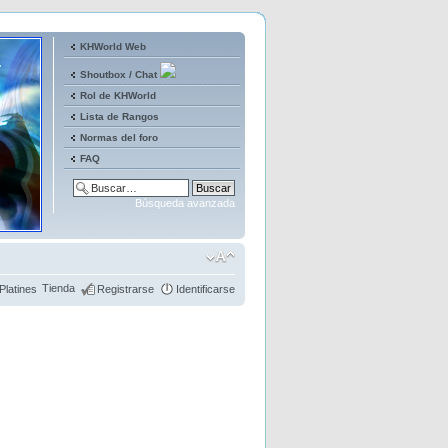
KHWorld Web
Shoutbox / Chat
Rol de KHWorld
Lista de Rangos
Normas del foro
FAQ
Búsqueda avanzada
Tienda
Platines
Registrarse
Identificarse