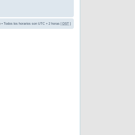
o
• Todos los horarios son UTC + 2 horas [
DST
]