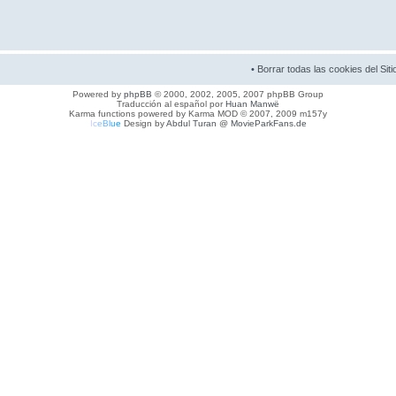
•
Borrar todas las cookies del Siti
Powered by
phpBB
© 2000, 2002, 2005, 2007 phpBB Group
Traducción al español por
Huan Manwë
Karma functions powered by Karma MOD © 2007, 2009 m157y
I
c
e
B
l
u
e
Design by
Abdul Turan
@
MovieParkFans.de