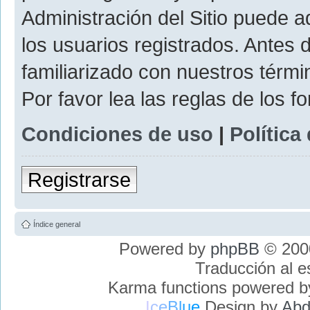
Administración del Sitio puede 
los usuarios registrados. Antes 
familiarizado con nuestros térmi
Por favor lea las reglas de los f
Condiciones de uso
|
Política
Registrarse
Índice general
Powered by
phpBB
© 2000
Traducción al 
Karma functions powered 
I
c
e
B
l
u
e
Design by
Abd