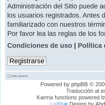
Administración del Sitio puede 
los usuarios registrados. Antes 
familiarizado con nuestros térmi
Por favor lea las reglas de los f
Condiciones de uso
|
Política
Registrarse
Índice general
Powered by
phpBB
© 2000
Traducción al 
Karma functions powered 
I
c
e
B
l
u
e
Design by
Abd