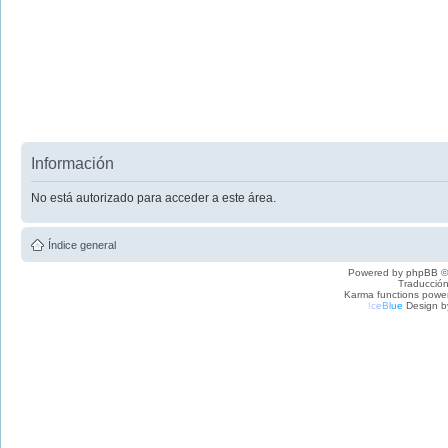
Información
No está autorizado para acceder a este área.
Índice general
Powered by
phpBB
©
Traducción
Karma functions pow
I
c
e
B
l
u
e
Design b