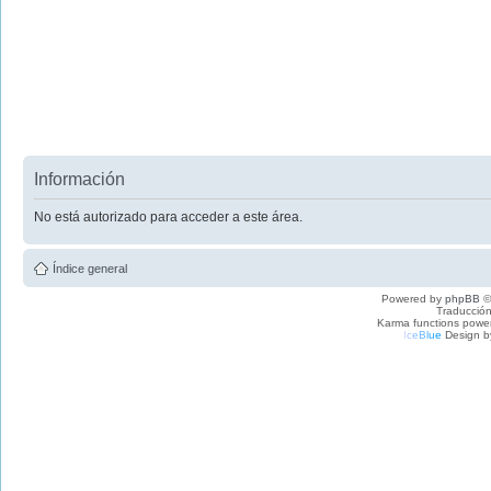
Información
No está autorizado para acceder a este área.
Índice general
Powered by
phpBB
©
Traducción
Karma functions pow
I
c
e
B
l
u
e
Design b