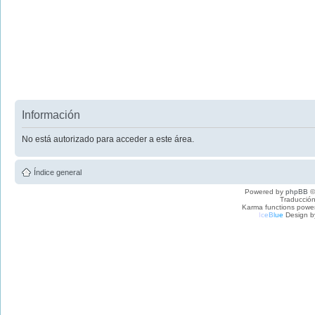
Información
No está autorizado para acceder a este área.
Índice general
Powered by
phpBB
©
Traducción
Karma functions pow
I
c
e
B
l
u
e
Design b