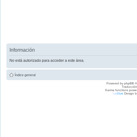
Información
No está autorizado para acceder a este área.
Índice general
Powered by
phpBB
©
Traducción
Karma functions pow
I
c
e
B
l
u
e
Design b