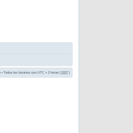
o
• Todos los horarios son UTC + 2 horas [
DST
]