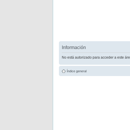
Información
No está autorizado para acceder a este áre
Índice general