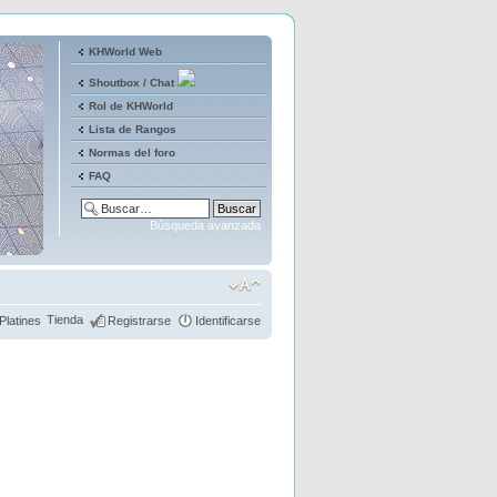
KHWorld Web
Shoutbox / Chat
Rol de KHWorld
Lista de Rangos
Normas del foro
FAQ
Búsqueda avanzada
Tienda
Platines
Registrarse
Identificarse