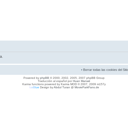
a.
•
Borrar todas las cookies del Siti
Powered by
phpBB
© 2000, 2002, 2005, 2007 phpBB Group
Traducción al español por
Huan Manwë
Karma functions powered by Karma MOD © 2007, 2009 m157y
I
c
e
B
l
u
e
Design by
Abdul Turan
@
MovieParkFans.de