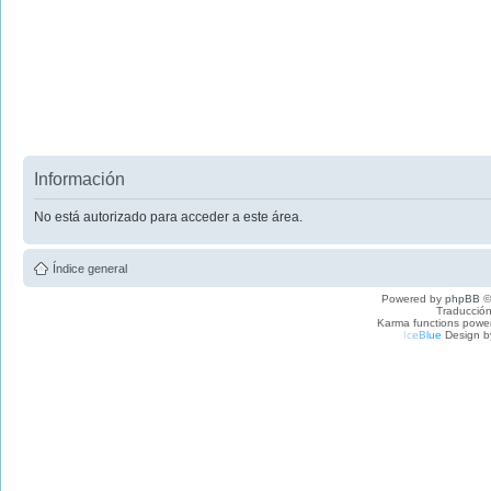
Información
No está autorizado para acceder a este área.
Índice general
Powered by
phpBB
©
Traducción
Karma functions pow
I
c
e
B
l
u
e
Design b