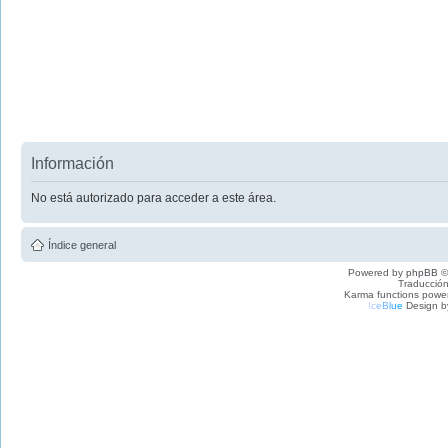
Información
No está autorizado para acceder a este área.
Índice general
Powered by
phpBB
©
Traducción
Karma functions pow
I
c
e
B
l
u
e
Design b