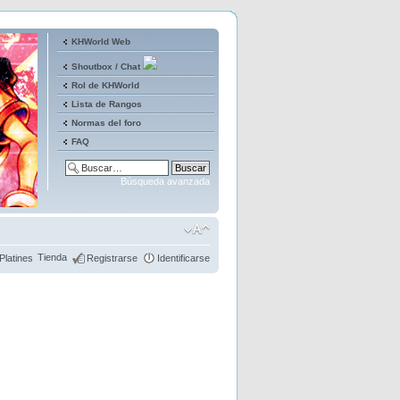
KHWorld Web
Shoutbox / Chat
Rol de KHWorld
Lista de Rangos
Normas del foro
FAQ
Búsqueda avanzada
Tienda
Platines
Registrarse
Identificarse