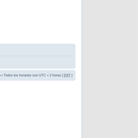
o
• Todos los horarios son UTC + 2 horas [
DST
]