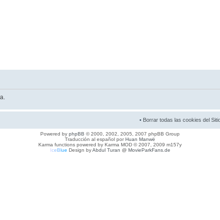
a.
•
Borrar todas las cookies del Siti
Powered by
phpBB
© 2000, 2002, 2005, 2007 phpBB Group
Traducción al español por
Huan Manwë
Karma functions powered by Karma MOD © 2007, 2009 m157y
I
c
e
B
l
u
e
Design by
Abdul Turan
@
MovieParkFans.de