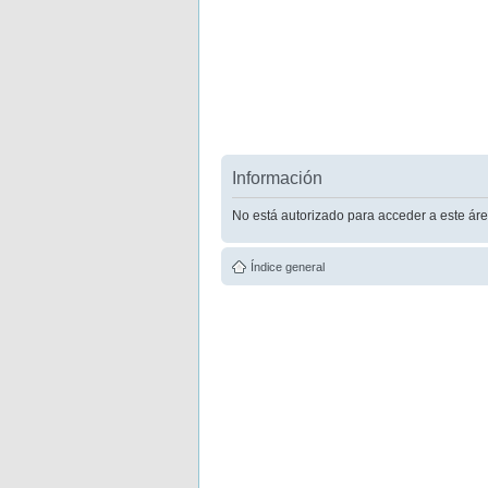
Información
No está autorizado para acceder a este áre
Índice general