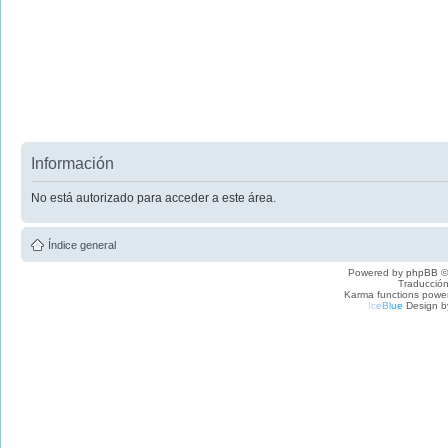
Información
No está autorizado para acceder a este área.
Índice general
Powered by
phpBB
©
Traducción
Karma functions pow
I
c
e
B
l
u
e
Design b