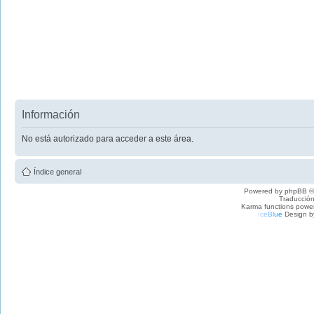
Información
No está autorizado para acceder a este área.
Índice general
Powered by
phpBB
©
Traducción
Karma functions pow
I
c
e
B
l
u
e
Design b