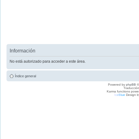
Información
No está autorizado para acceder a este área.
Índice general
Powered by
phpBB
©
Traducción
Karma functions pow
I
c
e
B
l
u
e
Design b