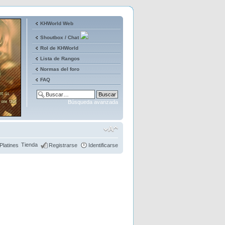
KHWorld Web
Shoutbox / Chat
Rol de KHWorld
Lista de Rangos
Normas del foro
FAQ
Búsqueda avanzada
Tienda
Platines
Registrarse
Identificarse