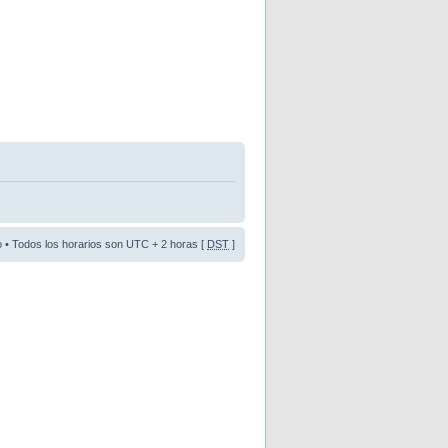
o
• Todos los horarios son UTC + 2 horas [
DST
]