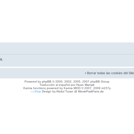
a.
•
Borrar todas las cookies del Siti
Powered by
phpBB
© 2000, 2002, 2005, 2007 phpBB Group
Traducción al español por
Huan Manwë
Karma functions powered by Karma MOD © 2007, 2009 m157y
I
c
e
B
l
u
e
Design by
Abdul Turan
@
MovieParkFans.de