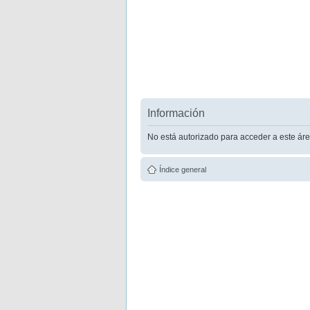
Información
No está autorizado para acceder a este áre
Índice general