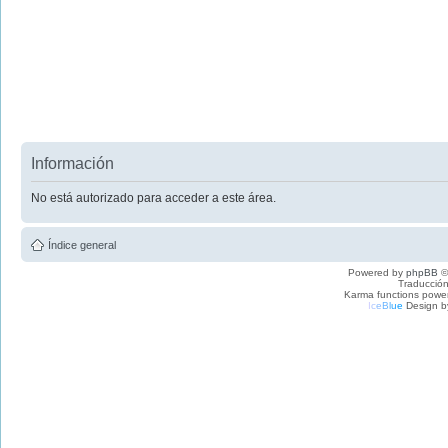
Información
No está autorizado para acceder a este área.
Índice general
Powered by
phpBB
©
Traducción
Karma functions pow
I
c
e
B
l
u
e
Design b