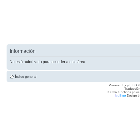
Información
No está autorizado para acceder a este área.
Índice general
Powered by
phpBB
©
Traducción
Karma functions pow
I
c
e
B
l
u
e
Design b