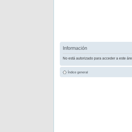
Información
No está autorizado para acceder a este áre
Índice general