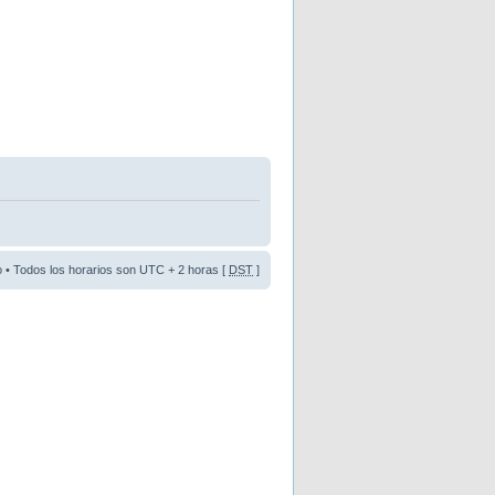
o
• Todos los horarios son UTC + 2 horas [
DST
]