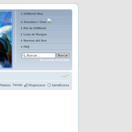
KHWorld Web
Shoutbox / Chat
Rol de KHWorld
Lista de Rangos
Normas del foro
FAQ
Búsqueda avanzada
Tienda
Platines
Registrarse
Identificarse