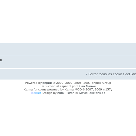
a.
•
Borrar todas las cookies del Siti
Powered by
phpBB
© 2000, 2002, 2005, 2007 phpBB Group
Traducción al español por
Huan Manwë
Karma functions powered by Karma MOD © 2007, 2009 m157y
I
c
e
B
l
u
e
Design by
Abdul Turan
@
MovieParkFans.de