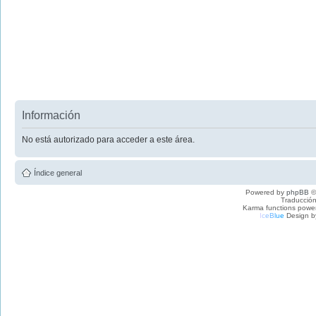
Información
No está autorizado para acceder a este área.
Índice general
Powered by
phpBB
©
Traducción
Karma functions pow
I
c
e
B
l
u
e
Design b