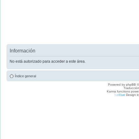
Información
No está autorizado para acceder a este área.
Índice general
Powered by
phpBB
©
Traducción
Karma functions pow
I
c
e
B
l
u
e
Design b