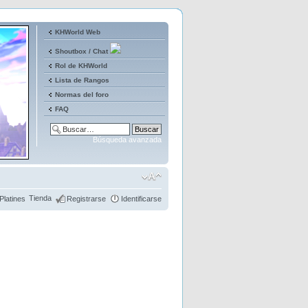
KHWorld Web
Shoutbox / Chat
Rol de KHWorld
Lista de Rangos
Normas del foro
FAQ
Búsqueda avanzada
Tienda
Platines
Registrarse
Identificarse