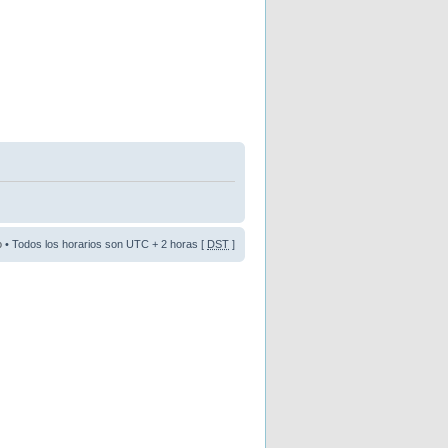
o
• Todos los horarios son UTC + 2 horas [
DST
]