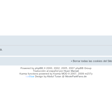
a.
•
Borrar todas las cookies del Siti
Powered by
phpBB
© 2000, 2002, 2005, 2007 phpBB Group
Traducción al español por
Huan Manwë
Karma functions powered by Karma MOD © 2007, 2009 m157y
I
c
e
B
l
u
e
Design by
Abdul Turan
@
MovieParkFans.de