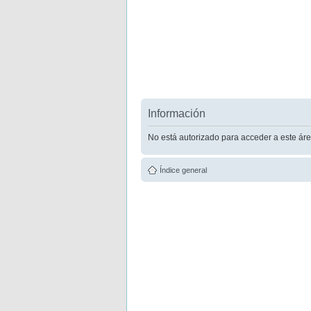
Información
No está autorizado para acceder a este áre
Índice general