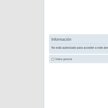
Información
No está autorizado para acceder a este áre
Índice general