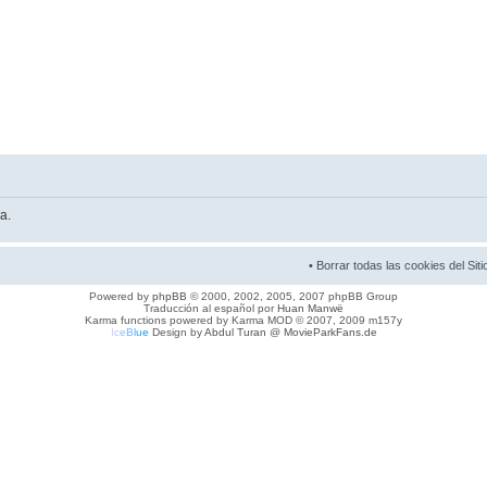
a.
•
Borrar todas las cookies del Siti
Powered by
phpBB
© 2000, 2002, 2005, 2007 phpBB Group
Traducción al español por
Huan Manwë
Karma functions powered by Karma MOD © 2007, 2009 m157y
I
c
e
B
l
u
e
Design by
Abdul Turan
@
MovieParkFans.de