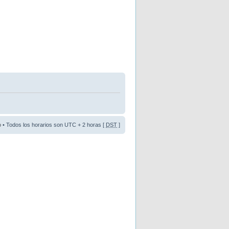
o
• Todos los horarios son UTC + 2 horas [
DST
]