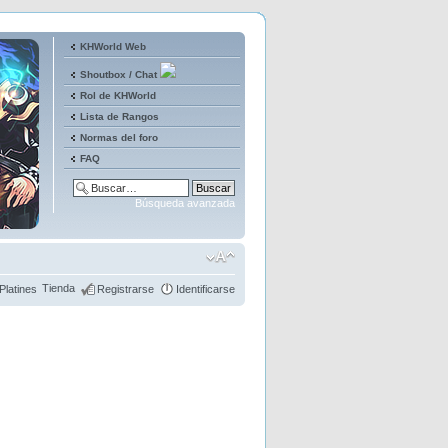
KHWorld Web
Shoutbox / Chat
Rol de KHWorld
Lista de Rangos
Normas del foro
FAQ
Búsqueda avanzada
Tienda
Platines
Registrarse
Identificarse