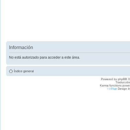
Información
No está autorizado para acceder a este área.
Índice general
Powered by
phpBB
©
Traducción
Karma functions pow
I
c
e
B
l
u
e
Design b