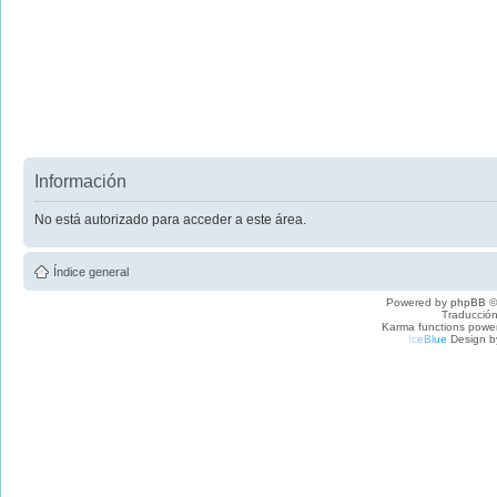
Información
No está autorizado para acceder a este área.
Índice general
Powered by
phpBB
©
Traducción
Karma functions pow
I
c
e
B
l
u
e
Design b