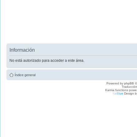
Información
No está autorizado para acceder a este área.
Índice general
Powered by
phpBB
©
Traducción
Karma functions pow
I
c
e
B
l
u
e
Design b