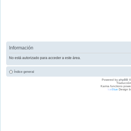
Información
No está autorizado para acceder a este área.
Índice general
Powered by
phpBB
©
Traducción
Karma functions pow
I
c
e
B
l
u
e
Design b